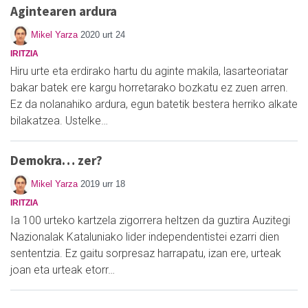
Agintearen ardura
Mikel Yarza
2020 urt 24
IRITZIA
Hiru urte eta erdirako hartu du aginte makila, lasarteoriatar
bakar batek ere kargu horretarako bozkatu ez zuen arren.
Ez da nolanahiko ardura, egun batetik bestera herriko alkate
bilakatzea. Ustelke…
Demokra… zer?
Mikel Yarza
2019 urr 18
IRITZIA
Ia 100 urteko kartzela zigorrera heltzen da guztira Auzitegi
Nazionalak Kataluniako lider independentistei ezarri dien
sententzia. Ez gaitu sorpresaz harrapatu, izan ere, urteak
joan eta urteak etorr…