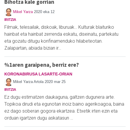
Bihotza kale gorrian
Mikel Yarza
2020 eka 12
IRITZIA
Filmak, telesailak, diskoak, liburuak… Kulturak blaituriko
hainbat eta hainbat zerrenda eskatu, diseinatu, partekatu
eta gozatu ditugu konfinamenduko hilabeteotan.
Zalapartan, abiada bizian ir…
%1aren garaipena, berriz ere?
KORONABIRUSA LASARTE-ORIAN
Mikel Yarza Artola
2020 mar 25
IRITZIA
Ez dugu estimatzen daukaguna, galtzen dugunera arte.
Topikoa dirudi eta egunotan inoiz baino agerikoagoa, baina
ez dago soberan gogora ekartzea. Etxetik irten ezin eta
orduan igartzen dugu askatasun …