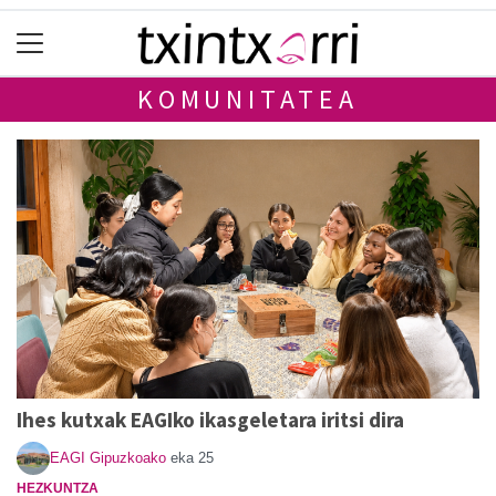
KOMUNITATEA
Ihes kutxak EAGIko ikasgeletara iritsi dira
EAGI Gipuzkoako
eka 25
HEZKUNTZA