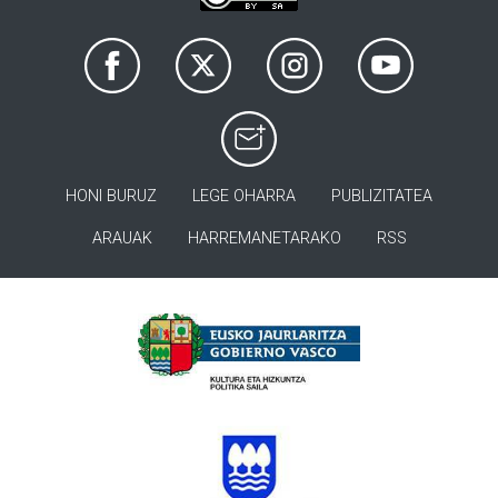
HONI BURUZ
LEGE OHARRA
PUBLIZITATEA
ARAUAK
HARREMANETARAKO
RSS