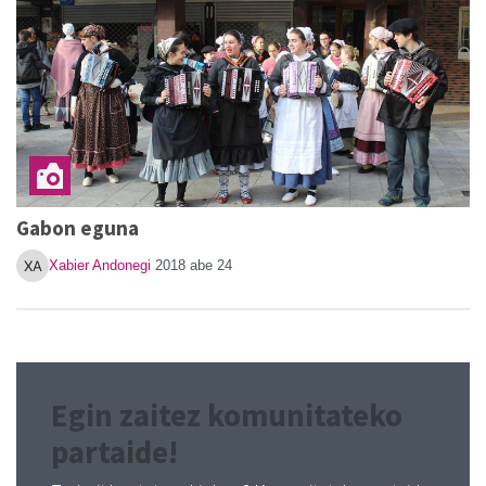
Gabon eguna
Xabier Andonegi
2018 abe 24
Egin zaitez komunitateko
partaide!