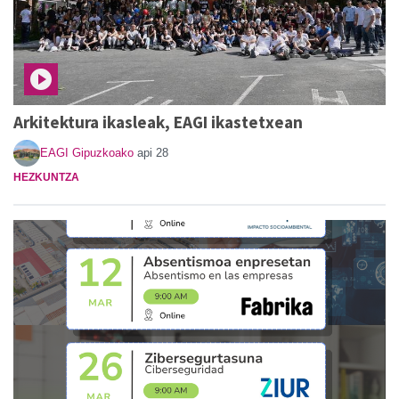
Arkitektura ikasleak, EAGI ikastetxean
EAGI Gipuzkoako
api 28
HEZKUNTZA