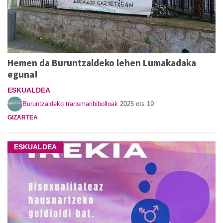
Hemen da Buruntzaldeko lehen Lumakadaka
eguna!
ESKUALDEA
Buruntzaldeko transmaribibolloak
2025 ots 19
GIZARTEA
ESKUALDEA