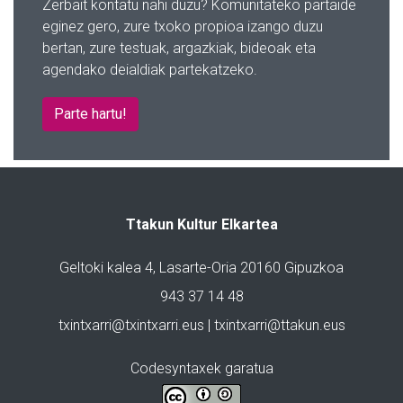
Zerbait kontatu nahi duzu? Komunitateko partaide
eginez gero, zure txoko propioa izango duzu
bertan, zure testuak, argazkiak, bideoak eta
agendako deialdiak partekatzeko.
Parte hartu!
Ttakun Kultur Elkartea
Geltoki kalea 4, Lasarte-Oria 20160 Gipuzkoa
943 37 14 48
txintxarri@txintxarri.eus | txintxarri@ttakun.eus
Codesyntaxek garatua