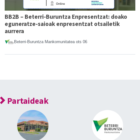
BB2B – Beterri-Buruntza Enpresentzat: doako
eguneratze-saioak enpresentzat otsailetik
aurrera
Beterri-Buruntza Mankomunitatea
ots 06
Partaideak