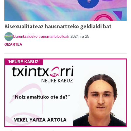
Bisexualitateaz hausnartzeko geldialdi bat
Buruntzaldeko transmaribibolloak
2024 ira 25
GIZARTEA
'NEURE KABUZ'