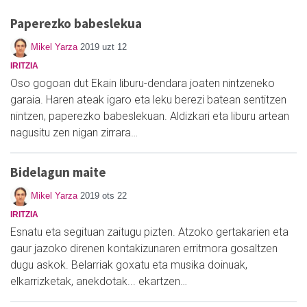
Paperezko babeslekua
Mikel Yarza
2019 uzt 12
IRITZIA
Oso gogoan dut Ekain liburu-dendara joaten nintzeneko
garaia. Haren ateak igaro eta leku berezi batean sentitzen
nintzen, paperezko babeslekuan. Aldizkari eta liburu artean
nagusitu zen nigan zirrara…
Bidelagun maite
Mikel Yarza
2019 ots 22
IRITZIA
Esnatu eta segituan zaitugu pizten. Atzoko gertakarien eta
gaur jazoko direnen kontakizunaren erritmora gosaltzen
dugu askok. Belarriak goxatu eta musika doinuak,
elkarrizketak, anekdotak... ekartzen…