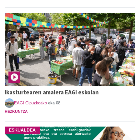
Ikasturtearen amaiera EAGI eskolan
EAGI Gipuzkoako
eka 08
HEZKUNTZA
ESKUALDEA