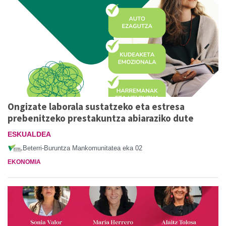
Ongizate laborala sustatzeko eta estresa
prebenitzeko prestakuntza abiaraziko dute
ESKUALDEA
Beterri-Buruntza Mankomunitatea
eka 02
EKONOMIA