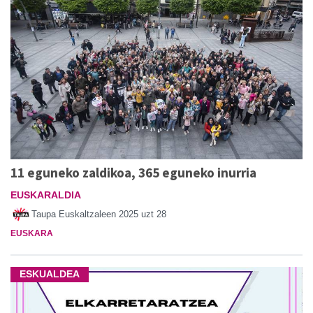
11 eguneko zaldikoa, 365 eguneko inurria
EUSKARALDIA
Taupa Euskaltzaleen
2025 uzt 28
EUSKARA
ESKUALDEA