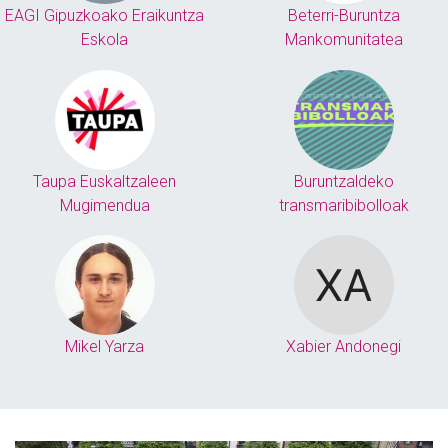
EAGI Gipuzkoako Eraikuntza
Beterri-Buruntza
Eskola
Mankomunitatea
Taupa Euskaltzaleen
Buruntzaldeko
Mugimendua
transmaribibolloak
Mikel Yarza
Xabier Andonegi