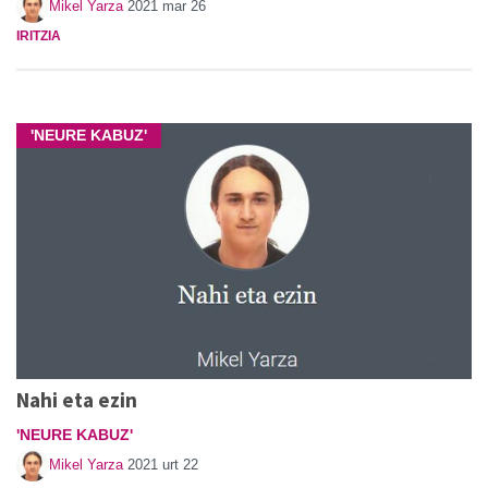
Mikel Yarza
2021 mar 26
IRITZIA
'NEURE KABUZ'
Nahi eta ezin
'NEURE KABUZ'
Mikel Yarza
2021 urt 22