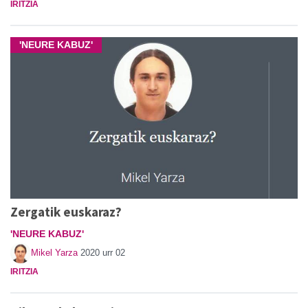
IRITZIA
'NEURE KABUZ'
Zergatik euskaraz?
'NEURE KABUZ'
Mikel Yarza
2020 urr 02
IRITZIA