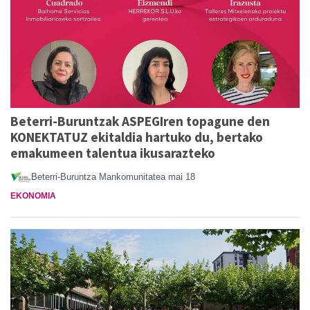
Beterri-Buruntzak ASPEGIren topagune den
KONEKTATUZ ekitaldia hartuko du, bertako
emakumeen talentua ikusarazteko
Beterri-Buruntza Mankomunitatea
mai 18
EKONOMIA