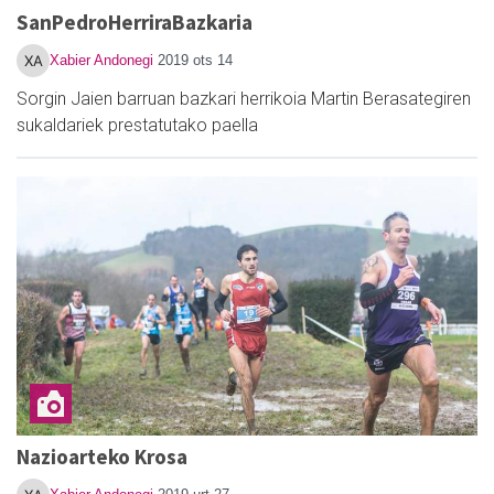
SanPedroHerriraBazkaria
Xabier Andonegi
2019 ots 14
Sorgin Jaien barruan bazkari herrikoia Martin Berasategiren
sukaldariek prestatutako paella
Nazioarteko Krosa