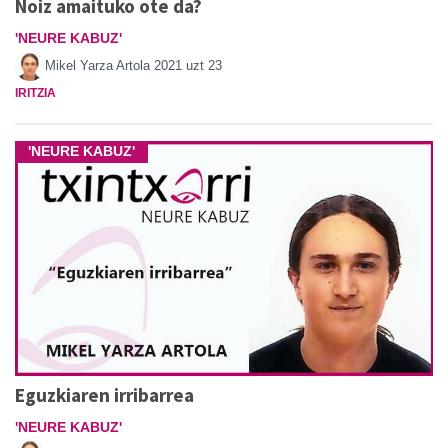
Noiz amaituko ote da?
'NEURE KABUZ'
Mikel Yarza Artola
2021 uzt 23
IRITZIA
'NEURE KABUZ'
Eguzkiaren irribarrea
'NEURE KABUZ'