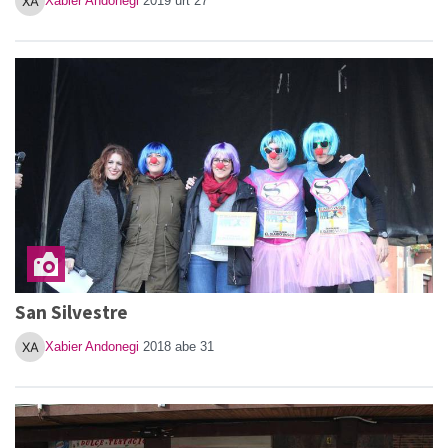
Xabier Andonegi
2019 urt 27
San Silvestre
Xabier Andonegi
2018 abe 31