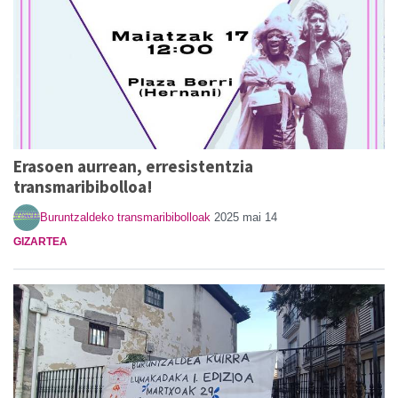
Erasoen aurrean, erresistentzia
transmaribibolloa!
Buruntzaldeko transmaribibolloak
2025 mai 14
GIZARTEA