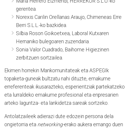
Maria Herrero Eizmendi, HERREKOR S.L.U.-ko
gerentea.
Norexis Carilin Orellanas Araujo, Chimeneas Erre
Berri S.L.L.-ko bazkidea.
Silbia Roson Goikoetxea, Laboral Kutxaren
Hernaniko bulegoaren zuzendaria.
Sonia Valor Cuadrado, Baihome Higiezinen
zerbitzuen sortzailea.
Ekimen horrekin Mankomunitateak eta ASPEGIk
topaketa-guneak bultzatu nahi dituzte, emakume
erreferenteak ikusarazteko, esperientziak partekatzeko
eta lurraldeko emakume profesional eta enpresarien
arteko laguntza- eta lankidetza sareak sortzeko.
Antolatzaileek adierazi dute edozein persona dela
ongietorria eta
networking-
erako aukera emango duen