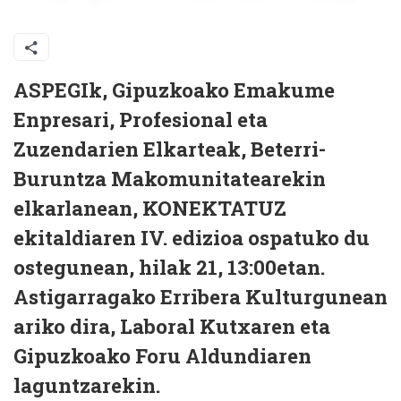
ASPEGIk, Gipuzkoako Emakume
Enpresari, Profesional eta
Zuzendarien Elkarteak, Beterri-
Buruntza Makomunitatearekin
elkarlanean, KONEKTATUZ
ekitaldiaren IV. edizioa ospatuko du
ostegunean, hilak 21, 13:00etan.
Astigarragako Erribera Kulturgunean
ariko dira, Laboral Kutxaren eta
Gipuzkoako Foru Aldundiaren
laguntzarekin.