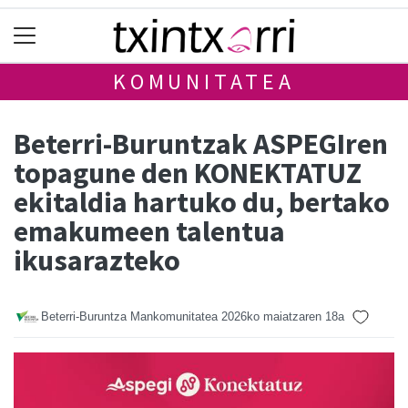
KOMUNITATEA
Beterri-Buruntzak ASPEGIren
topagune den KONEKTATUZ
ekitaldia hartuko du, bertako
emakumeen talentua
ikusarazteko
Beterri-Buruntza Mankomunitatea
2026ko maiatzaren 18a