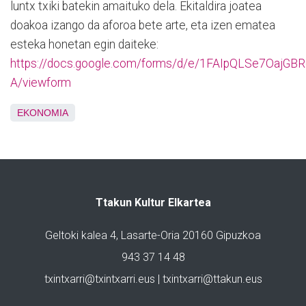
luntx txiki batekin amaituko dela. Ekitaldira joatea
doakoa izango da aforoa bete arte, eta izen ematea
esteka honetan egin daiteke:
https://docs.google.com/forms/d/e/1FAIpQLSe7Oaj
A/viewform
EKONOMIA
Ttakun Kultur Elkartea
Geltoki kalea 4, Lasarte-Oria 20160 Gipuzkoa
943 37 14 48
txintxarri@txintxarri.eus | txintxarri@ttakun.eus