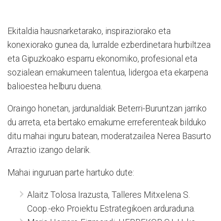
Ekitaldia hausnarketarako, inspiraziorako eta
konexiorako gunea da, lurralde ezberdinetara hurbiltzea
eta Gipuzkoako esparru ekonomiko, profesional eta
sozialean emakumeen talentua, lidergoa eta ekarpena
balioestea helburu duena.
Oraingo honetan, jardunaldiak Beterri-Buruntzan jarriko
du arreta, eta bertako emakume erreferenteak bilduko
ditu mahai inguru batean, moderatzailea Nerea Basurto
Arraztio izango delarik.
Mahai inguruan parte hartuko dute:
Alaitz Tolosa Irazusta, Talleres Mitxelena S.
Coop.-eko Proiektu Estrategikoen arduraduna.