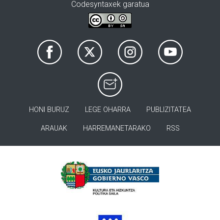
Codesyntaxek garatua
HONI BURUZ
LEGE OHARRA
PUBLIZITATEA
ARAUAK
HARREMANETARAKO
RSS