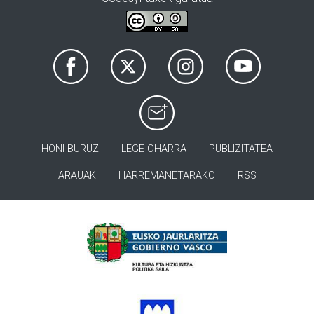
HONI BURUZ
LEGE OHARRA
PUBLIZITATEA
ARAUAK
HARREMANETARAKO
RSS