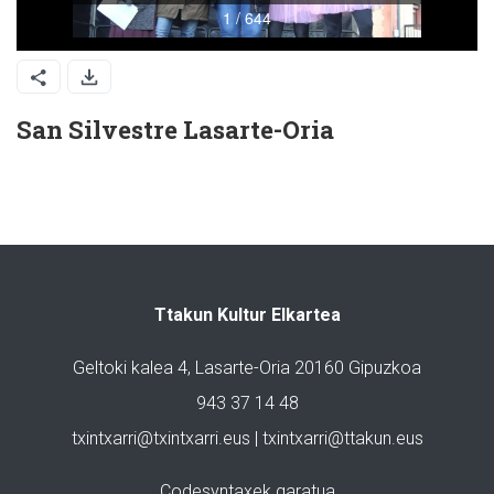
San Silvestre Lasarte-Oria
Ttakun Kultur Elkartea
Geltoki kalea 4, Lasarte-Oria 20160 Gipuzkoa
943 37 14 48
txintxarri@txintxarri.eus | txintxarri@ttakun.eus
Codesyntaxek garatua