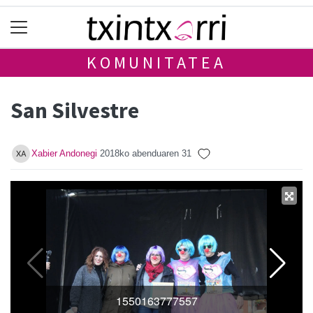
KOMUNITATEA
San Silvestre
Xabier Andonegi
2018ko abenduaren 31