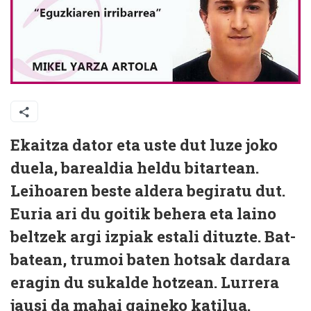
Ekaitza dator eta uste dut luze joko
duela, barealdia heldu bitartean.
Leihoaren beste aldera begiratu dut.
Euria ari du goitik behera eta laino
beltzek argi izpiak estali dituzte. Bat-
batean, trumoi baten hotsak dardara
eragin du sukalde hotzean. Lurrera
jausi da mahai gaineko katilua.