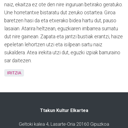
naiz, ekaitza ez ote den nire inguruan betirako geratuko.
Une horretantxe bistaratu dut zeruko ostartea. Giroa
baretzen hasi da eta etxerako bidea hartu dut, pauso
lasaian. Atarira heltzean, eguzkiaren irribarrea sumatu
dut nire gainean. Zapata eta jantzi bustiak erantzi, haize
epeletan lehortzen utzi eta isilpean sartu naiz
sukaldera. Atea irekita utzi dut, eguzki izpiak barruraino
sar daitezen.
IRITZIA
Ttakun Kultur Elkartea
Geltoki kalea 4, Lasarte-Oria 20160 Gipuzkoa