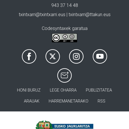
943 37 14 48
txintxarri@txintxarri.eus | txintxarri@ttakun.eus
Codesyntaxek garatua
HONI BURUZ
LEGE OHARRA
PUBLIZITATEA
ARAUAK
HARREMANETARAKO
RSS