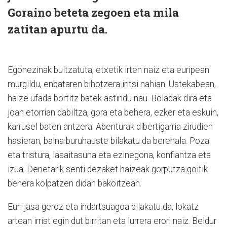
Goraino beteta zegoen eta mila
zatitan apurtu da.
Egonezinak bultzatuta, etxetik irten naiz eta euripean
murgildu, enbataren bihotzera iritsi nahian. Ustekabean,
haize ufada bortitz batek astindu nau. Boladak dira eta
joan etorrian dabiltza, gora eta behera, ezker eta eskuin,
karrusel baten antzera. Abenturak dibertigarria zirudien
hasieran, baina buruhauste bilakatu da berehala. Poza
eta tristura, lasaitasuna eta ezinegona, konfiantza eta
izua. Denetarik senti dezaket haizeak gorputza goitik
behera kolpatzen didan bakoitzean.
Euri jasa geroz eta indartsuagoa bilakatu da, lokatz
artean irrist egin dut birritan eta lurrera erori naiz. Beldur