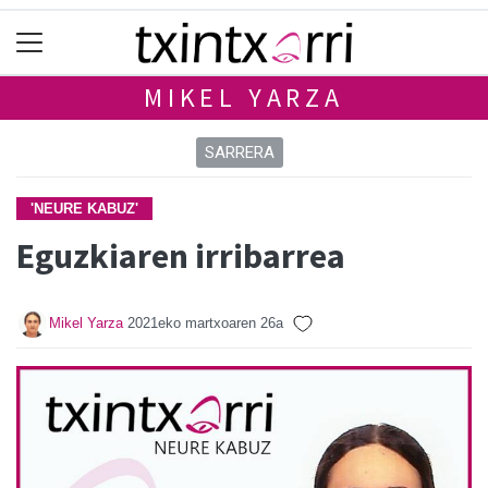
MIKEL YARZA
SARRERA
'NEURE KABUZ'
Eguzkiaren irribarrea
Mikel Yarza
2021eko martxoaren 26a