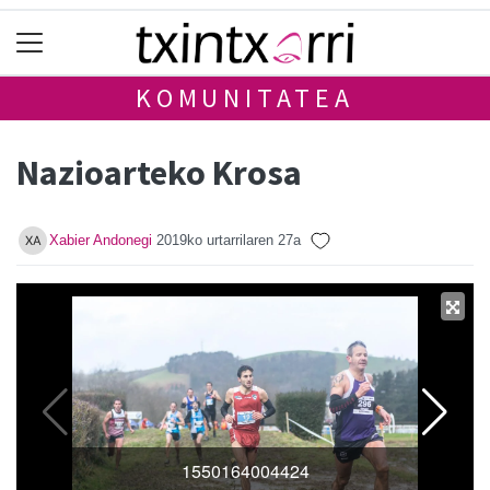
KOMUNITATEA
Nazioarteko Krosa
Xabier Andonegi
2019ko urtarrilaren 27a