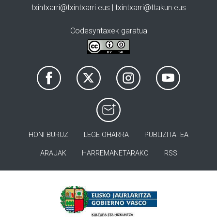
txintxarri@txintxarri.eus | txintxarri@ttakun.eus
Codesyntaxek garatua
HONI BURUZ
LEGE OHARRA
PUBLIZITATEA
ARAUAK
HARREMANETARAKO
RSS