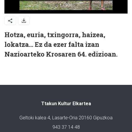
Hotza, euria, txingorra, haizea,
lokatza... Ez da ezer falta izan
Nazioarteko Krosaren 64. edizioan.
Ttakun Kultur Elkartea
Geltoki kalea 4, Lasarte-Oria 20160 Gipuzkoa
943 37 14 48