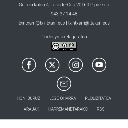
Geltoki kalea 4, Lasarte-Oria 20160 Gipuzkoa
943 37 14 48
txintxarri@txintxarri.eus | txintxarri@ttakun.eus
Codesyntaxek garatua
HONI BURUZ
LEGE OHARRA
PUBLIZITATEA
ARAUAK
HARREMANETARAKO
RSS