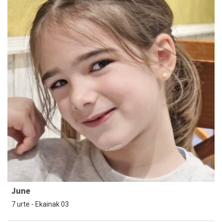
June
7 urte - Ekainak 03