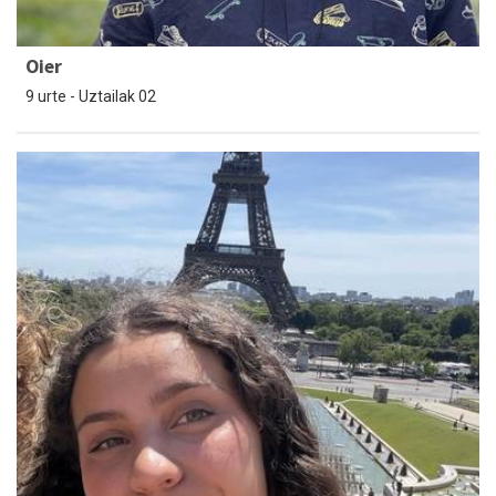
Oier
9 urte - Uztailak 02