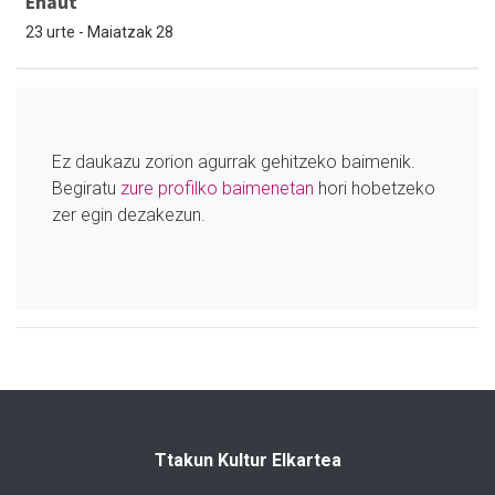
Enaut
23 urte - Maiatzak 28
Ez daukazu zorion agurrak gehitzeko baimenik.
Begiratu
zure profilko baimenetan
hori hobetzeko
zer egin dezakezun.
Ttakun Kultur Elkartea