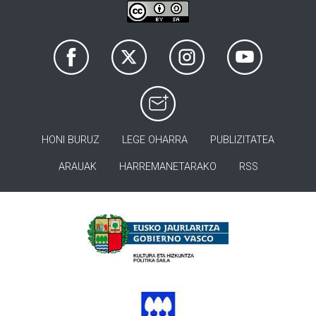
HONI BURUZ
LEGE OHARRA
PUBLIZITATEA
ARAUAK
HARREMANETARAKO
RSS