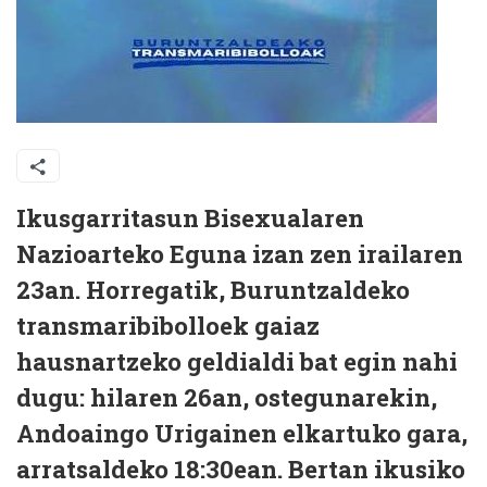
Ikusgarritasun Bisexualaren
Nazioarteko Eguna izan zen irailaren
23an. Horregatik, Buruntzaldeko
transmaribibolloek gaiaz
hausnartzeko geldialdi bat egin nahi
dugu: hilaren 26an, ostegunarekin,
Andoaingo Urigainen elkartuko gara,
arratsaldeko 18:30ean. Bertan ikusiko