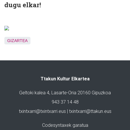
dugu elkar!
GIZARTEA
Ttakun Kultur Elkartea
Geltoki kalea 4, Lasarte-Oria 20160 Gipuzkoa
943 37 14 48
txintxarri@txintxarri.eus | txintxarri@ttakun.eus
Codesyntaxek garatua