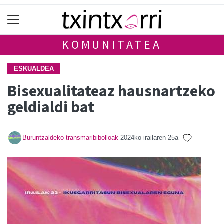
KOMUNITATEA
ESKUALDEA
Bisexualitateaz hausnartzeko
geldialdi bat
Buruntzaldeko transmaribibolloak
2024ko irailaren 25a