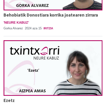
Behobiatik Donostiara korrika joatearen zirrara
'NEURE KABUZ'
Gorka Alvarez
2024 aza 15
IRITZIA
Ezetz