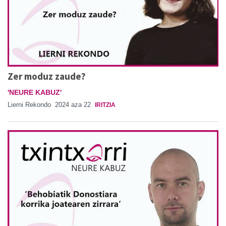
Zer moduz zaude?
'NEURE KABUZ'
Lierni Rekondo
2024 aza 22
IRITZIA