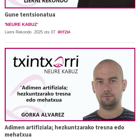
Gune tentsionatua
'NEURE KABUZ'
Lierni Rekondo
2025 ots 07
IRITZIA
Adimen artifiziala; hezkuntzarako tresna edo
mehatxua