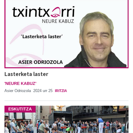
Lasterketa laster
'NEURE KABUZ'
Asier Odriozola
2024 urr 25
IRITZIA
ESKUTITZA