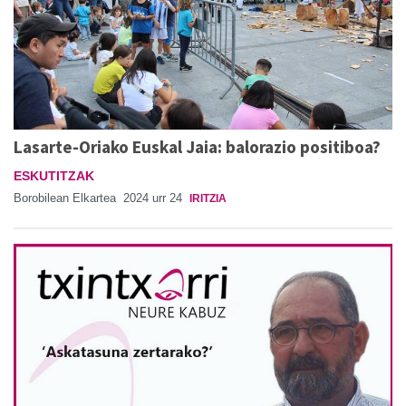
Lasarte-Oriako Euskal Jaia: balorazio positiboa?
ESKUTITZAK
Borobilean Elkartea
2024 urr 24
IRITZIA