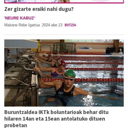
Zer gizarte eraiki nahi dugu?
'NEURE KABUZ'
Maitane Rebe Igartua
2024 abe 13
IRITZIA
Buruntzaldea IKTk boluntarioak behar ditu
hilaren 14an eta 15ean antolatuko dituen
probetan