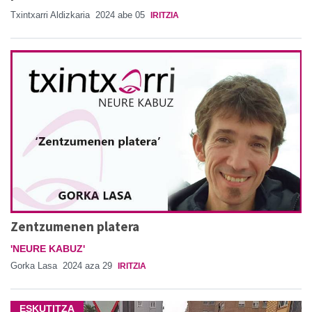
Txintxarri Aldizkaria
2024 abe 05
IRITZIA
Zentzumenen platera
'NEURE KABUZ'
Gorka Lasa
2024 aza 29
IRITZIA
ESKUTITZA