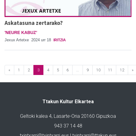
Askatasuna zertarako?
'NEURE KABUZ'
Jexux Artetxe
2024 urr 18
IRITZIA
«
1
2
3
4
5
6
...
9
10
11
12
»
Ttakun Kultur Elkartea
Geltoki kalea 4, Lasarte-Oria 20160 Gipuzkoa
943 37 14 48
txintxarri@txintxarri.eus | txintxarri@ttakun.eus