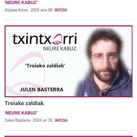
'NEURE KABUZ'
Aizpea Amas
2024 aza 08
IRITZIA
Troiako zaldiak
'NEURE KABUZ'
Julen Basterra
2024 urr 31
IRITZIA