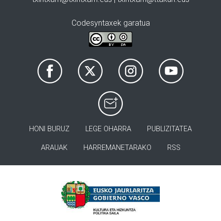
Codesyntaxek garatua
HONI BURUZ
LEGE OHARRA
PUBLIZITATEA
ARAUAK
HARREMANETARAKO
RSS