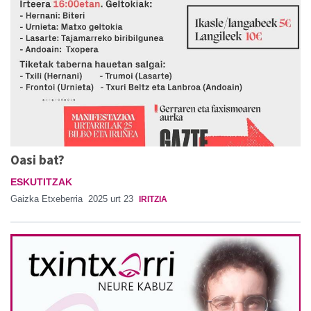
Oasi bat?
ESKUTITZAK
Gaizka Etxeberria
2025 urt 23
IRITZIA