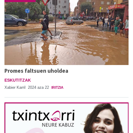
Promes faltsuen uholdea
ESKUTITZAK
Xabier Karril
2024 aza 22
IRITZIA