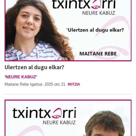
Ulertzen al dugu elkar?
'NEURE KABUZ'
Maitane Rebe Igartua
2025 ots 21
IRITZIA