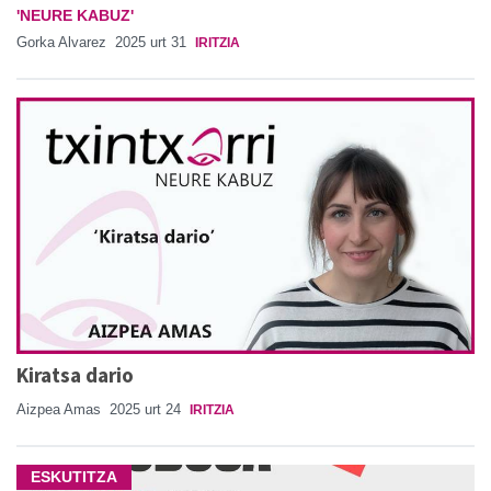
'NEURE KABUZ'
Gorka Alvarez
2025 urt 31
IRITZIA
Kiratsa dario
Aizpea Amas
2025 urt 24
IRITZIA
ESKUTITZA