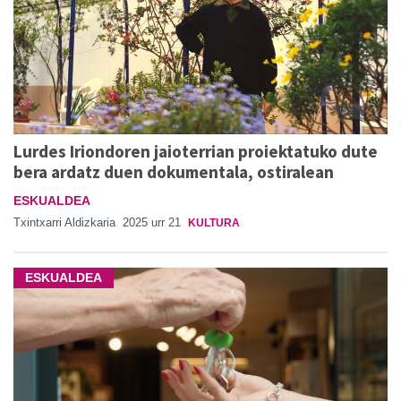
Lurdes Iriondoren jaioterrian proiektatuko dute
bera ardatz duen dokumentala, ostiralean
ESKUALDEA
Txintxarri Aldizkaria
2025 urr 21
KULTURA
ESKUALDEA