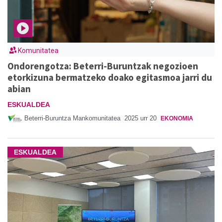
Komunitatea
Ondorengotza: Beterri-Buruntzak negozioen
etorkizuna bermatzeko doako egitasmoa jarri du
abian
ESKUALDEA
Beterri-Buruntza Mankomunitatea
2025 urr 20
EKONOMIA
ESKUALDEA