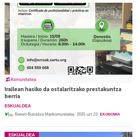
Komunitatea
Irailean hasiko da ostalaritzako prestakuntza
berria
ESKUALDEA
Beterri-Buruntza Mankomunitatea
2025 uzt 23
EKONOMIA
ESKUALDEA