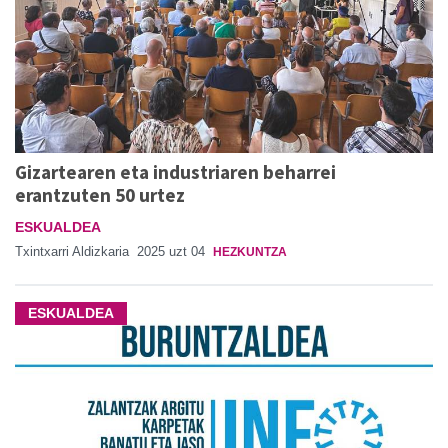
Gizartearen eta industriaren beharrei
erantzuten 50 urtez
ESKUALDEA
Txintxarri Aldizkaria
2025 uzt 04
HEZKUNTZA
ESKUALDEA