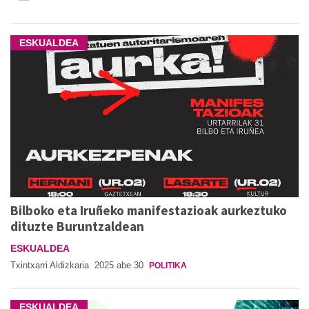
ESKUALDEA
Bilboko eta Iruñeko manifestazioak aurkeztuko
dituzte Buruntzaldean
ESKUALDEA
Txintxarri Aldizkaria
2025 abe 30
POLITIKA
ESKUALDEA