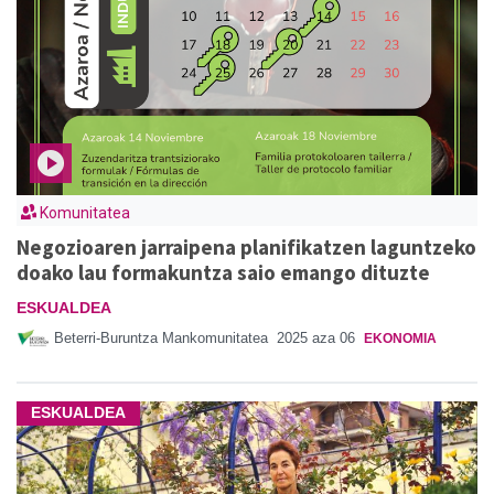
Komunitatea
Negozioaren jarraipena planifikatzen laguntzeko
doako lau formakuntza saio emango dituzte
ESKUALDEA
Beterri-Buruntza Mankomunitatea
2025 aza 06
EKONOMIA
ESKUALDEA