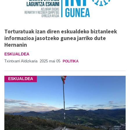
Torturatuak izan diren eskualdeko biztanleek
informazioa jasotzeko gunea jarriko dute
Hernanin
ESKUALDEA
Txintxarri Aldizkaria
2025 mai 05
POLITIKA
ESKUALDEA