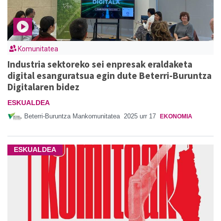
Komunitatea
Industria sektoreko sei enpresak eraldaketa
digital esanguratsua egin dute Beterri-Buruntza
Digitalaren bidez
ESKUALDEA
Beterri-Buruntza Mankomunitatea
2025 urr 17
EKONOMIA
ESKUALDEA