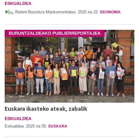
ESKUALDEA
Beterri-Buruntza Mankomunitatea
2025 ira 22
EKONOMIA
BURUNTZALDEAKO PUBLIERREPORTAJEA
Euskara ikasteko ateak, zabalik
ESKUALDEA
Eskualdea
2025 ira 05
EUSKARA