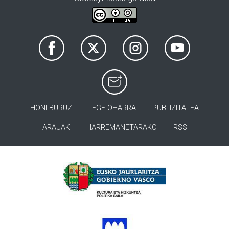
HONI BURUZ
LEGE OHARRA
PUBLIZITATEA
ARAUAK
HARREMANETARAKO
RSS