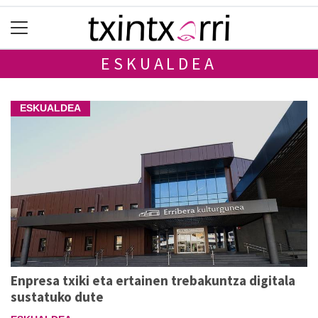
ESKUALDEA
ESKUALDEA
Enpresa txiki eta ertainen trebakuntza digitala
sustatuko dute