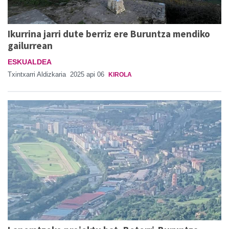
Ikurrina jarri dute berriz ere Buruntza mendiko
gailurrean
ESKUALDEA
Txintxarri Aldizkaria
2025 api 06
KIROLA