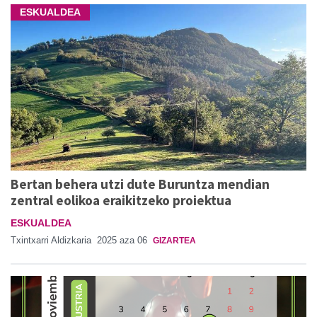
ESKUALDEA
Bertan behera utzi dute Buruntza mendian
zentral eolikoa eraikitzeko proiektua
ESKUALDEA
Txintxarri Aldizkaria
2025 aza 06
GIZARTEA