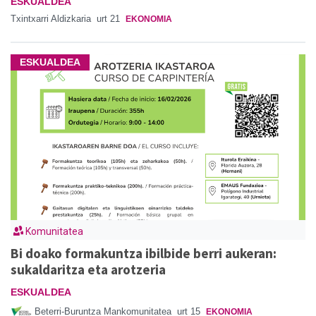
ESKUALDEA
Txintxarri Aldizkaria
urt 21
EKONOMIA
ESKUALDEA
Komunitatea
Bi doako formakuntza ibilbide berri aukeran:
sukaldaritza eta arotzeria
ESKUALDEA
Beterri-Buruntza Mankomunitatea
urt 15
EKONOMIA