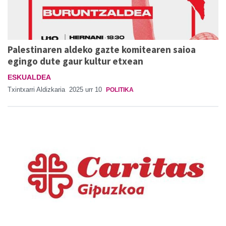
Palestinaren aldeko gazte komitearen saioa
egingo dute gaur kultur etxean
ESKUALDEA
Txintxarri Aldizkaria
2025 urr 10
POLITIKA