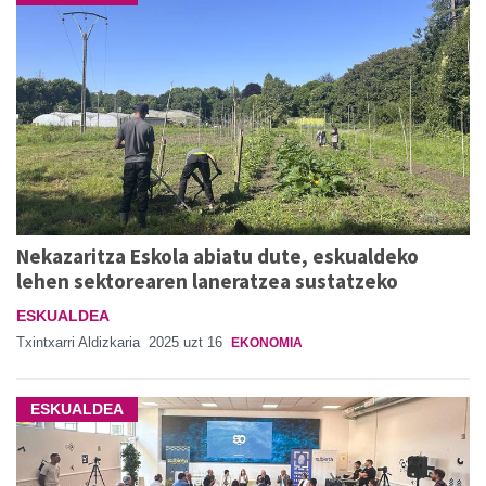
Nekazaritza Eskola abiatu dute, eskualdeko
lehen sektorearen laneratzea sustatzeko
ESKUALDEA
Txintxarri Aldizkaria
2025 uzt 16
EKONOMIA
ESKUALDEA