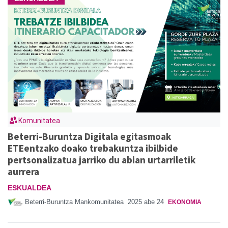
Komunitatea
Beterri-Buruntza Digitala egitasmoak
ETEentzako doako trebakuntza ibilbide
pertsonalizatua jarriko du abian urtarriletik
aurrera
ESKUALDEA
Beterri-Buruntza Mankomunitatea
2025 abe 24
EKONOMIA