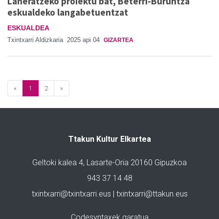
Laneratzeko proiektu bat, Beterri-Buruntza
eskualdeko langabetuentzat
ESKUALDEA
Txintxarri Aldizkaria
2025 api 04
GIZARTEA
«
1
2
»
Ttakun Kultur Elkartea
Geltoki kalea 4, Lasarte-Oria 20160 Gipuzkoa
943 37 14 48
txintxarri@txintxarri.eus | txintxarri@ttakun.eus
Codesyntaxek garatua