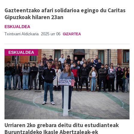
Gazteentzako afari solidarioa egingo du Caritas
Gipuzkoak hilaren 23an
ESKUALDEA
Txintxarri Aldizkaria
2025 urr 06
GIZARTEA
ESKUALDEA
Urriaren 2ko grebara deitu ditu estudianteak
Buruntzaldeko Ikasle Abertzaleak-ek