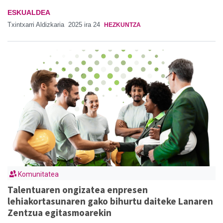
ESKUALDEA
Txintxarri Aldizkaria
2025 ira 24
HEZKUNTZA
Komunitatea
Talentuaren ongizatea enpresen
lehiakortasunaren gako bihurtu daiteke Lanaren
Zentzua egitasmoarekin