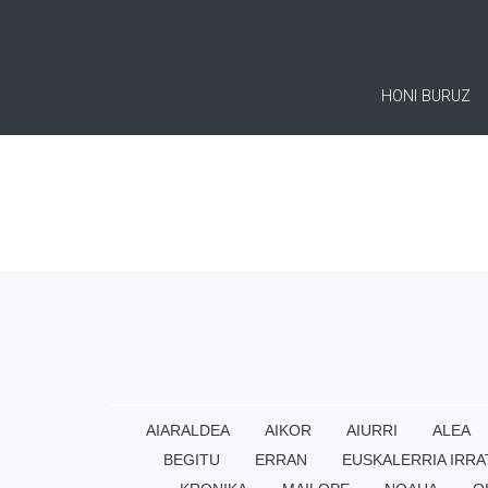
HONI BURUZ
AIARALDEA
AIKOR
AIURRI
ALEA
BEGITU
ERRAN
EUSKALERRIA IRRA