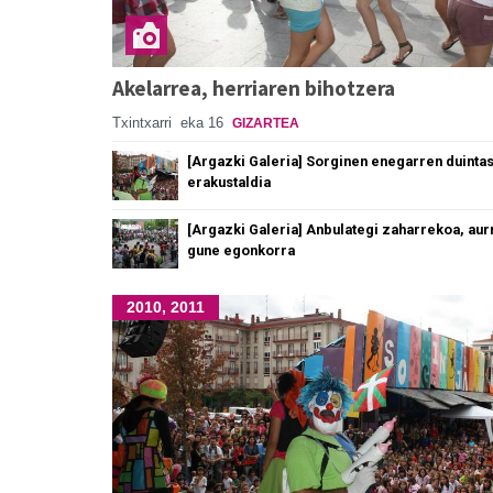
Akelarrea, herriaren bihotzera
Txintxarri
eka 16
GIZARTEA
[Argazki Galeria] Sorginen enegarren duinta
erakustaldia
[Argazki Galeria] Anbulategi zaharrekoa, au
gune egonkorra
2010, 2011