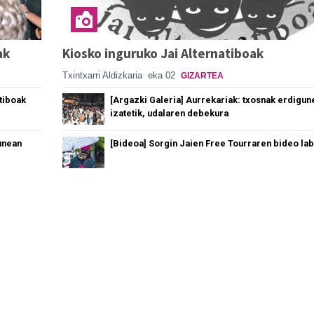
ak
Kiosko inguruko Jai Alternatiboak
Txintxarri Aldizkaria
eka 02
GIZARTEA
tiboak
[Argazki Galeria] Aurrekariak: txosnak erdigun
izatetik, udalaren debekura
unean
[Bideoa] Sorgin Jaien Free Tourraren bideo la