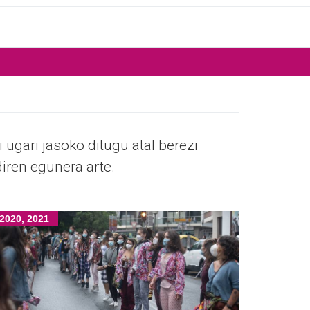
i ugari jasoko ditugu atal berezi
diren egunera arte.
2020, 2021