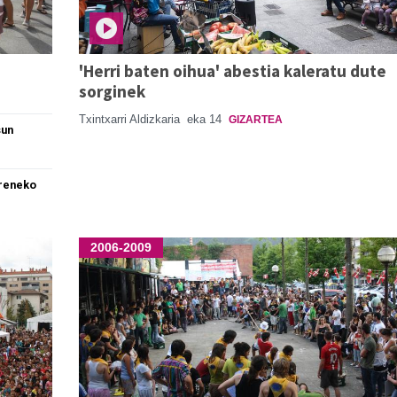
'Herri baten oihua' abestia kaleratu dute
sorginek
Txintxarri Aldizkaria
eka 14
GIZARTEA
sun
rreneko
2006-2009