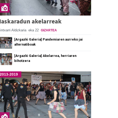
askaradun akelarreak
intxarri Aldizkaria
eka 22
GIZARTEA
[Argazki Galeria] Pandemiaren aurreko jai
alternatiboak
[Argazki Galeria] Akelarrea, herriaren
bihotzera
2013-2019