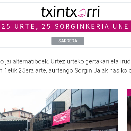
25 URTE, 25 SORGINKERIA UNE
SARRERA
jai alternatiboek. Urtez urteko gertakari eta irud
 1etik 25era arte, aurtengo Sorgin Jaiak hasiko 