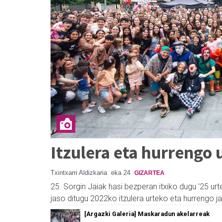
Itzulera eta hurrengo 
Txintxarri Aldizkaria
eka 24
GIZARTEA
25. Sorgin Jaiak hasi bezperan itxiko dugu '25 urt
jaso ditugu 2022ko itzulera urteko eta hurrengo ja
[Argazki Galeria] Maskaradun akelarreak