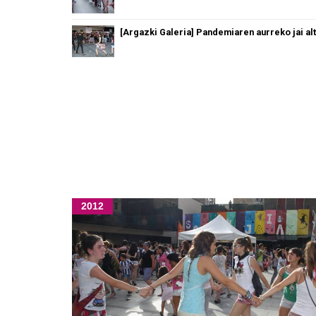
[Argazki Galeria] Pandemiaren aurreko jai al
2012