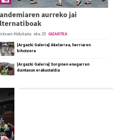
andemiaren aurreko jai
lternatiboak
intxarri Aldizkaria
eka 20
GIZARTEA
[Argazki Galeria] Akelarrea, herriaren
bihotzera
[Argazki Galeria] Sorginen enegarren
duintasun erakustaldia