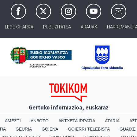
LEGE OHARRA
PUBLIZITATEA
ARAUAK
HARREMANET
Gertuko informazioa, euskaraz
AMEZTI
ANBOTO
ANTXETA IRRATIA
ATARIA
AZP
TIA
GEURIA
GOIENA
GOIERRI TELEBISTA
GUAIXE