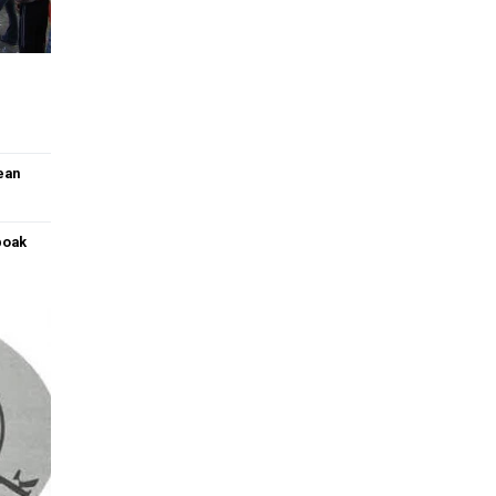
ean
boak