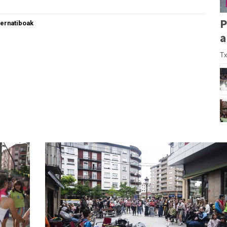
P
ternatiboak
a
Tx