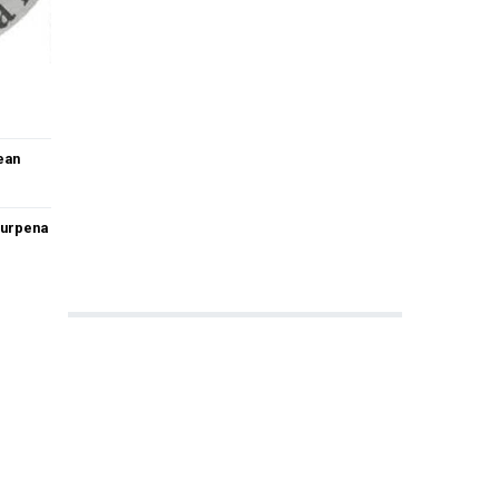
ean
burpena