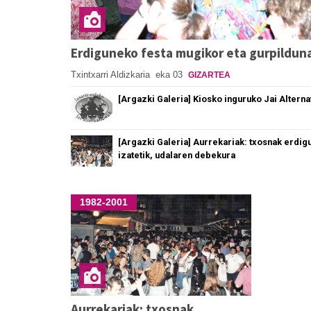
Erdiguneko festa mugikor eta gurpildun
Txintxarri Aldizkaria
eka 03
GIZARTEA
[Argazki Galeria] Kiosko inguruko Jai Alterna
[Argazki Galeria] Aurrekariak: txosnak erdig
izatetik, udalaren debekura
1982-2001
Aurrekariak: txosnak