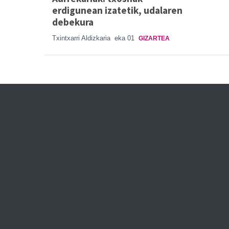
erdigunean izatetik, udalaren
debekura
Txintxarri Aldizkaria
eka 01
GIZARTEA