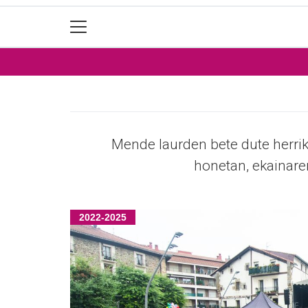
Mende laurden bete dute herriko 
honetan, ekainaren
2022-2025