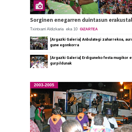
Sorginen enegarren duintasun erakustal
Txintxarri Aldizkaria
eka 10
GIZARTEA
[Argazki Galeria] Anbulategi zaharrekoa, au
gune egonkorra
[Argazki Galeria] Erdiguneko festa mugikor e
gurpildunak
2003-2005