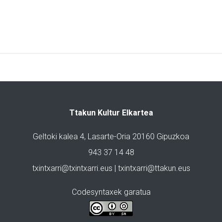
Ttakun Kultur Elkartea
Geltoki kalea 4, Lasarte-Oria 20160 Gipuzkoa
943 37 14 48
txintxarri@txintxarri.eus | txintxarri@ttakun.eus
Codesyntaxek garatua