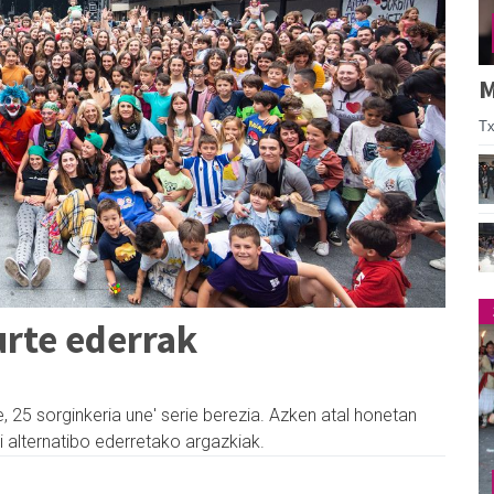
M
Tx
urte ederrak
e, 25 sorginkeria une' serie berezia. Azken atal honetan
i alternatibo ederretako argazkiak.