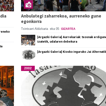
dia
Anbulategi zaharrekoa, aurreneko gune
egonkorra
Txintxarri Aldizkaria
eka 05
GIZARTEA
rreneko
[Argazki Galeria] Aurrekariak: txosnak erdigun
izatetik, udalaren debekura
ta
[Argazki Galeria] Kiosko inguruko Jai Alternati
2002