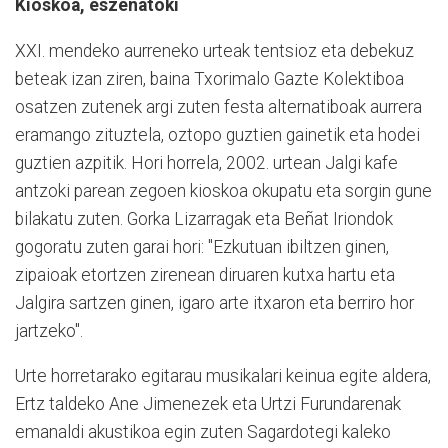
Kioskoa, eszenatoki
XXI. mendeko aurreneko urteak tentsioz eta debekuz
beteak izan ziren, baina Txorimalo Gazte Kolektiboa
osatzen zutenek argi zuten festa alternatiboak aurrera
eramango zituztela, oztopo guztien gainetik eta hodei
guztien azpitik. Hori horrela, 2002. urtean Jalgi kafe
antzoki parean zegoen kioskoa okupatu eta sorgin gune
bilakatu zuten. Gorka Lizarragak eta Beñat Iriondok
gogoratu zuten garai hori: "Ezkutuan ibiltzen ginen,
zipaioak etortzen zirenean diruaren kutxa hartu eta
Jalgira sartzen ginen, igaro arte itxaron eta berriro hor
jartzeko".
Urte horretarako egitarau musikalari keinua egite aldera,
Ertz taldeko Ane Jimenezek eta Urtzi Furundarenak
emanaldi akustikoa egin zuten Sagardotegi kaleko