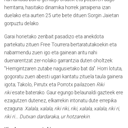
herritarra, hasitako dinamika horrek jarraipena izan
duelako eta aurten 25 urte bete dituen Sorgin Jaietan
gorpuztu delako.
Garai horietako zenbait pasadizo eta anekdota
partekatu zituen Free Tourrera bertaratutakoekin eta
nabarmendu zuen igo eta gainean aritu nahi
duenarentzat zer-nolako garrantzia duten oholtzek:
"Herrigintzaren zutabe nagusietako bat da". Horri lotuta,
gogoratu zuen abesti ugari kantatu zituela taula gainera
igota; Takolo, Pirrutx eta Porrotx pailazoen
Riki
riki
esate baterako. Gaur egungo belaunaldi gazteek ere
ezagutzen dutenez, elkarrekin intonatu dute errepika
ezaguna:
Xalala, xalala, riki riki, riki, xalala, xalala, riki ri,
riki ri... Dutxan dardaraka, ur hotzarekin
.