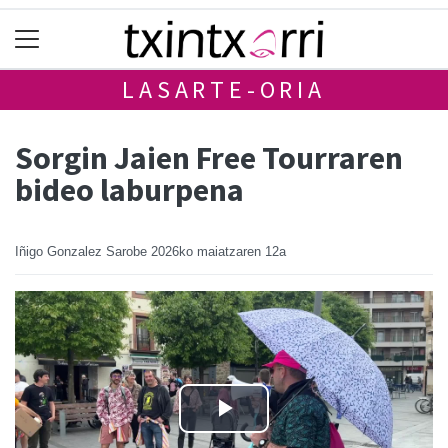
LASARTE-ORIA
Sorgin Jaien Free Tourraren
bideo laburpena
Iñigo Gonzalez Sarobe
2026ko maiatzaren 12a