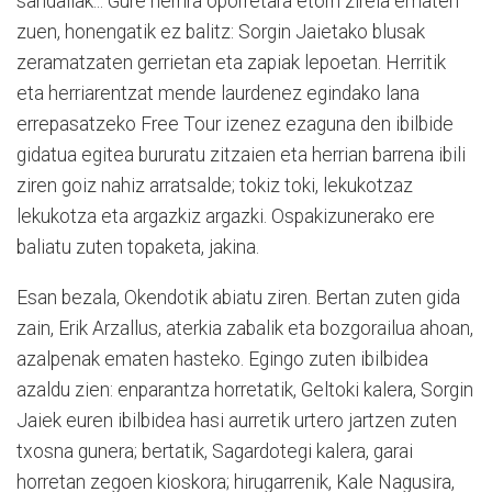
sandaliak... Gure herrira oporretara etorri zirela ematen
zuen, honengatik ez balitz: Sorgin Jaietako blusak
zeramatzaten gerrietan eta zapiak lepoetan. Herritik
eta herriarentzat mende laurdenez egindako lana
errepasatzeko Free Tour izenez ezaguna den ibilbide
gidatua egitea bururatu zitzaien eta herrian barrena ibili
ziren goiz nahiz arratsalde; tokiz toki, lekukotzaz
lekukotza eta argazkiz argazki. Ospakizunerako ere
baliatu zuten topaketa, jakina.
Esan bezala, Okendotik abiatu ziren. Bertan zuten gida
zain, Erik Arzallus, aterkia zabalik eta bozgorailua ahoan,
azalpenak ematen hasteko. Egingo zuten ibilbidea
azaldu zien: enparantza horretatik, Geltoki kalera, Sorgin
Jaiek euren ibilbidea hasi aurretik urtero jartzen zuten
txosna gunera; bertatik, Sagardotegi kalera, garai
horretan zegoen kioskora; hirugarrenik, Kale Nagusira,