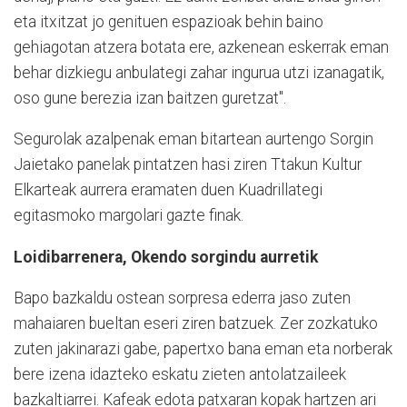
eta itxitzat jo genituen espazioak behin baino
gehiagotan atzera botata ere, azkenean eskerrak eman
behar dizkiegu anbulategi zahar ingurua utzi izanagatik,
oso gune berezia izan baitzen guretzat".
Segurolak azalpenak eman bitartean aurtengo Sorgin
Jaietako panelak pintatzen hasi ziren Ttakun Kultur
Elkarteak aurrera eramaten duen Kuadrillategi
egitasmoko margolari gazte finak.
Loidibarrenera, Okendo sorgindu aurretik
Bapo bazkaldu ostean sorpresa ederra jaso zuten
mahaiaren bueltan eseri ziren batzuek. Zer zozkatuko
zuten jakinarazi gabe, papertxo bana eman eta norberak
bere izena idazteko eskatu zieten antolatzaileek
bazkaltiarrei. Kafeak edota patxaran kopak hartzen ari