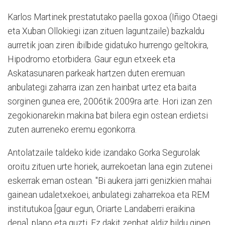
Karlos Martinek prestatutako paella goxoa (Iñigo Otaegi
eta Xuban Ollokiegi izan zituen laguntzaile) bazkaldu
aurretik joan ziren ibilbide gidatuko hurrengo geltokira,
Hipodromo etorbidera. Gaur egun etxeek eta
Askatasunaren parkeak hartzen duten eremuan
anbulategi zaharra izan zen hainbat urtez eta baita
sorginen gunea ere, 2006tik 2009ra arte. Hori izan zen
zegokionarekin makina bat bilera egin ostean erdietsi
zuten aurreneko eremu egonkorra.
Antolatzaile taldeko kide izandako Gorka Segurolak
oroitu zituen urte horiek, aurrekoetan lana egin zutenei
eskerrak eman ostean. "Bi aukera jarri genizkien mahai
gainean udaletxekoei, anbulategi zaharrekoa eta REM
institutukoa [gaur egun, Oriarte Landaberri eraikina
dena], plano eta guzti. Ez dakit zenbat aldiz bildu ginen