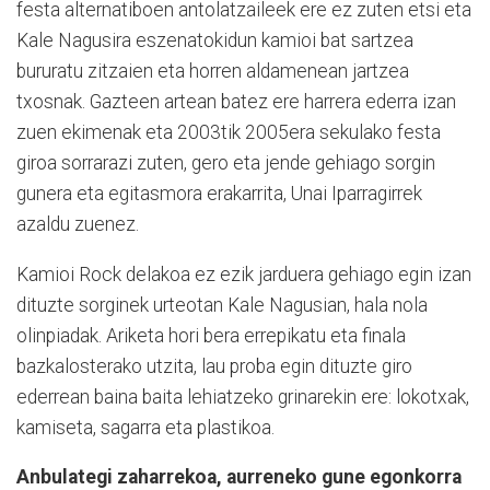
festa alternatiboen antolatzaileek ere ez zuten etsi eta
Kale Nagusira eszenatokidun kamioi bat sartzea
bururatu zitzaien eta horren aldamenean jartzea
txosnak. Gazteen artean batez ere harrera ederra izan
zuen ekimenak eta 2003tik 2005era sekulako festa
giroa sorrarazi zuten, gero eta jende gehiago sorgin
gunera eta egitasmora erakarrita, Unai Iparragirrek
azaldu zuenez.
Kamioi Rock delakoa ez ezik jarduera gehiago egin izan
dituzte sorginek urteotan Kale Nagusian, hala nola
olinpiadak. Ariketa hori bera errepikatu eta finala
bazkalosterako utzita, lau proba egin dituzte giro
ederrean baina baita lehiatzeko grinarekin ere: lokotxak,
kamiseta, sagarra eta plastikoa.
Anbulategi zaharrekoa, aurreneko gune egonkorra