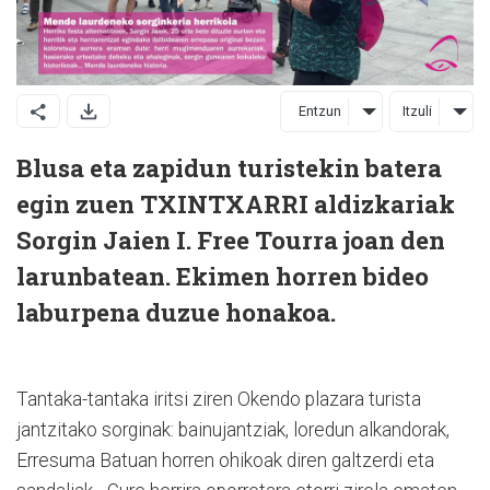
Entzun
Itzuli
Blusa eta zapidun turistekin batera
egin zuen TXINTXARRI aldizkariak
Sorgin Jaien I. Free Tourra joan den
larunbatean. Ekimen horren bideo
laburpena duzue honakoa.
Tantaka-tantaka iritsi ziren Okendo plazara turista
jantzitako sorginak: bainujantziak, loredun alkandorak,
Erresuma Batuan horren ohikoak diren galtzerdi eta