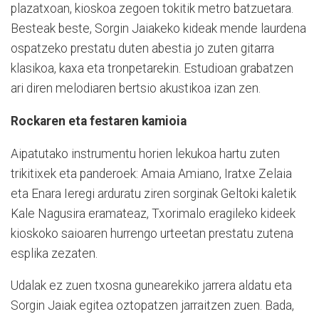
plazatxoan, kioskoa zegoen tokitik metro batzuetara.
Besteak beste, Sorgin Jaiakeko kideak mende laurdena
ospatzeko prestatu duten abestia jo zuten gitarra
klasikoa, kaxa eta tronpetarekin. Estudioan grabatzen
ari diren melodiaren bertsio akustikoa izan zen.
Rockaren eta festaren kamioia
Aipatutako instrumentu horien lekukoa hartu zuten
trikitixek eta panderoek: Amaia Amiano, Iratxe Zelaia
eta Enara Ieregi arduratu ziren sorginak Geltoki kaletik
Kale Nagusira eramateaz, Txorimalo eragileko kideek
kioskoko saioaren hurrengo urteetan prestatu zutena
esplika zezaten.
Udalak ez zuen txosna gunearekiko jarrera aldatu eta
Sorgin Jaiak egitea oztopatzen jarraitzen zuen. Bada,