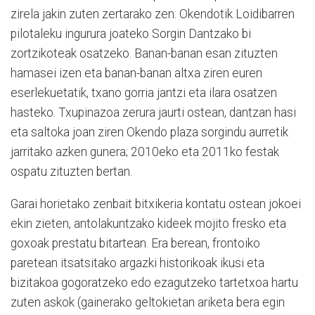
zirela jakin zuten zertarako zen: Okendotik Loidibarren
pilotaleku ingurura joateko Sorgin Dantzako bi
zortzikoteak osatzeko. Banan-banan esan zituzten
hamasei izen eta banan-banan altxa ziren euren
eserlekuetatik, txano gorria jantzi eta ilara osatzen
hasteko. Txupinazoa zerura jaurti ostean, dantzan hasi
eta saltoka joan ziren Okendo plaza sorgindu aurretik
jarritako azken gunera; 2010eko eta 2011ko festak
ospatu zituzten bertan.
Garai horietako zenbait bitxikeria kontatu ostean jokoei
ekin zieten, antolakuntzako kideek mojito fresko eta
goxoak prestatu bitartean. Era berean, frontoiko
paretean itsatsitako argazki historikoak ikusi eta
bizitakoa gogoratzeko edo ezagutzeko tartetxoa hartu
zuten askok (gainerako geltokietan ariketa bera egin