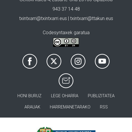
943 37 14 48
txintxarri@txintxarri.eus | txintxarri@ttakun.eus
Codesyntaxek garatua
HONI BURUZ
LEGE OHARRA
PUBLIZITATEA
ARAUAK
HARREMANETARAKO
RSS