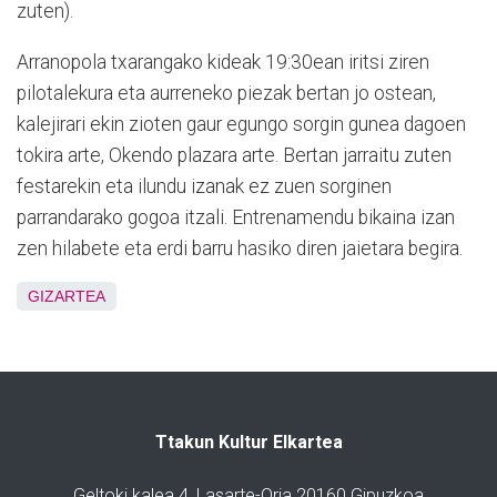
zuten).
Arranopola txarangako kideak 19:30ean iritsi ziren
pilotalekura eta aurreneko piezak bertan jo ostean,
kalejirari ekin zioten gaur egungo sorgin gunea dagoen
tokira arte, Okendo plazara arte. Bertan jarraitu zuten
festarekin eta ilundu izanak ez zuen sorginen
parrandarako gogoa itzali. Entrenamendu bikaina izan
zen hilabete eta erdi barru hasiko diren jaietara begira.
GIZARTEA
Ttakun Kultur Elkartea
Geltoki kalea 4, Lasarte-Oria 20160 Gipuzkoa