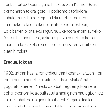
zenbait urtez txosna gune bilakatu zen Kamioi Rock
ekimenaren tokira; gero, Hipodromo etorbidera,
anbulategi zaharra zegoen lekura eta sorginen
aurreneko toki egonkor bilakatu zenera; ostean,
Loidibarren pilotaleku ingurura, Okendora etorri aurreko
festen bilgunera; eta, azkenik, plaza horretara bertara,
gaur-gaurkoz akelarrearen erdigune izaten jarraitzen
duen biltokira.
Eredua, jokoan
1982. urtean hasi ziren erdigunean txosnak jartzen, herri
mugimendu horretako kide izandako Mailu Arrutik
gogoratu zuenez. "Eredu oso bat zegoen jokoan eta
behar ekonomikoak bultzatuta hasi ginen hau egiten, ez
dakit zenbateraino ginen kontziente". Igaro dira lau
hamarkada baino gehiago ordutik eta pozarren dago