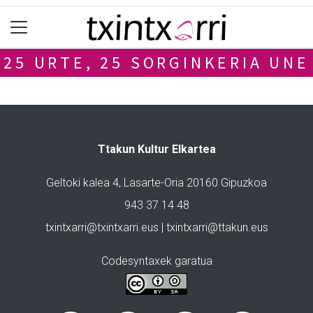
25 URTE, 25 SORGINKERIA UNE
Ttakun Kultur Elkartea
Geltoki kalea 4, Lasarte-Oria 20160 Gipuzkoa
943 37 14 48
txintxarri@txintxarri.eus | txintxarri@ttakun.eus
Codesyntaxek garatua