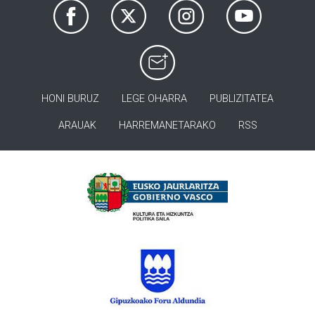
HONI BURUZ
LEGE OHARRA
PUBLIZITATEA
ARAUAK
HARREMANETARAKO
RSS