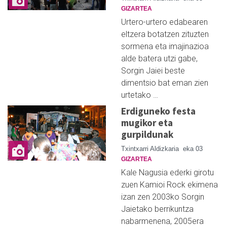
GIZARTEA
Urtero-urtero edabearen
eltzera botatzen zituzten
sormena eta imajinazioa
alde batera utzi gabe,
Sorgin Jaiei beste
dimentsio bat eman zien
urtetako …
Erdiguneko festa
mugikor eta
gurpildunak
Txintxarri Aldizkaria
eka 03
GIZARTEA
Kale Nagusia ederki girotu
zuen Kamioi Rock ekimena
izan zen 2003ko Sorgin
Jaietako berrikuntza
nabarmenena, 2005era