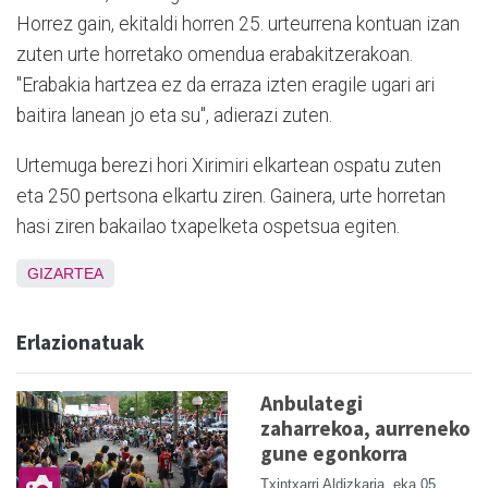
Horrez gain, ekitaldi horren 25. urteurrena kontuan izan
zuten urte horretako omendua erabakitzerakoan.
"Erabakia hartzea ez da erraza izten eragile ugari ari
baitira lanean jo eta su", adierazi zuten.
Urtemuga berezi hori Xirimiri elkartean ospatu zuten
eta 250 pertsona elkartu ziren. Gainera, urte horretan
hasi ziren bakailao txapelketa ospetsua egiten.
GIZARTEA
Erlazionatuak
Anbulategi
zaharrekoa, aurreneko
gune egonkorra
Txintxarri Aldizkaria
eka 05