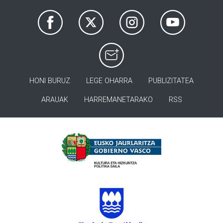
HONI BURUZ
LEGE OHARRA
PUBLIZITATEA
ARAUAK
HARREMANETARAKO
RSS