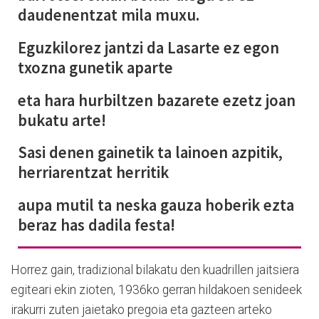
daudenentzat mila muxu.
Eguzkilorez jantzi da Lasarte ez egon
txozna gunetik aparte
eta hara hurbiltzen bazarete ezetz joan
bukatu arte!
Sasi denen gainetik ta lainoen azpitik,
herriarentzat herritik
aupa mutil ta neska gauza hoberik ezta
beraz has dadila festa!
Horrez gain, tradizional bilakatu den kuadrillen jaitsiera
egiteari ekin zioten, 1936ko gerran hildakoen senideek
irakurri zuten jaietako pregoia eta gazteen arteko