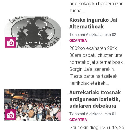
arte kokaleku berbera izan
zuena…
Kiosko inguruko Jai
Alternatiboak
Txintxarri Aldizkaria
eka 02
GIZARTEA
2002ko ekainaren 28tik
30era ospatu zituzten urte
horretako jai alternatiboak,
Sorgin Jaia izenarekin.
"Festa parte hartzaileak,
herrikoiak eta ireki…
Aurrekariak: txosnak
erdigunean izatetik,
udalaren debekura
Txintxarri Aldizkaria
eka 01
GIZARTEA
Gaur ekin diogu '25 urte, 25