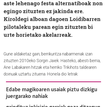
aste lehenago festa alternatiboak non
egingo zituzten ez jakinda ere.
Kiroldegi alboan dagoen Loidibarren
pilotaleku parean egin zituzten bi
urte horietako akelarreak.
Gune aldaketaz gain, berrikuntza nabarmenak izan
zituzten 2010eko Sorgin Jaiek. Hasteko, abesti berria,
Ane Labakaren hitzak eta herriko Trikihots taldearen
doinuak uztartu zituena. Honela dio letrak:
Edabe magikoaren usaiak piztu dizkigu
juergarako nahiak
gaindituz inkisizio garaiak goza ditzagun