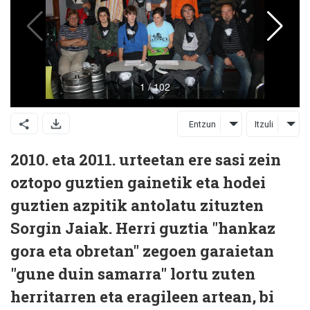
Entzun
Itzuli
2010. eta 2011. urteetan ere sasi zein
oztopo guztien gainetik eta hodei
guztien azpitik antolatu zituzten
Sorgin Jaiak. Herri guztia "hankaz
gora eta obretan" zegoen garaietan
"gune duin samarra" lortu zuten
herritarren eta eragileen artean, bi