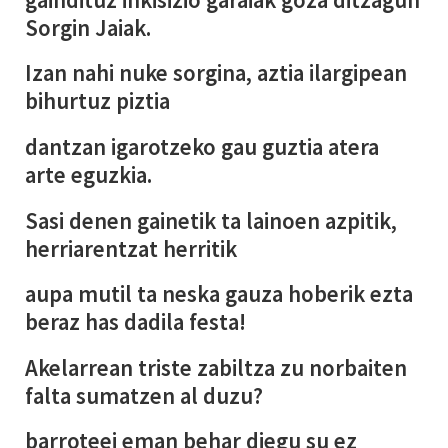
Sorgin Jaiak.
Izan nahi nuke sorgina, aztia ilargipean
bihurtuz piztia
dantzan igarotzeko gau guztia atera
arte eguzkia.
Sasi denen gainetik ta lainoen azpitik,
herriarentzat herritik
aupa mutil ta neska gauza hoberik ezta
beraz has dadila festa!
Akelarrean triste zabiltza zu norbaiten
falta sumatzen al duzu?
barroteei eman behar diegu su ez