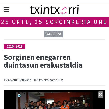
25 URTE, 25 SORGINKERIA UNE
SARRERA
2010, 2011
Sorginen enegarren
duintasun erakustaldia
Txintxarri Aldizkaria
2026ko ekainaren 10a