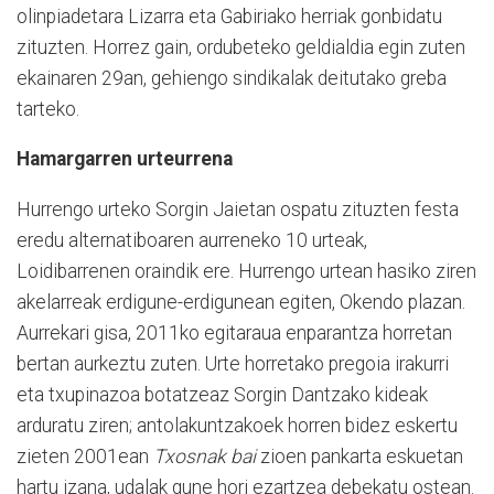
olinpiadetara Lizarra eta Gabiriako herriak gonbidatu
zituzten. Horrez gain, ordubeteko geldialdia egin zuten
ekainaren 29an, gehiengo sindikalak deitutako greba
tarteko.
Hamargarren urteurrena
Hurrengo urteko Sorgin Jaietan ospatu zituzten festa
eredu alternatiboaren aurreneko 10 urteak,
Loidibarrenen oraindik ere. Hurrengo urtean hasiko ziren
akelarreak erdigune-erdigunean egiten, Okendo plazan.
Aurrekari gisa, 2011ko egitaraua enparantza horretan
bertan aurkeztu zuten. Urte horretako pregoia irakurri
eta txupinazoa botatzeaz Sorgin Dantzako kideak
arduratu ziren; antolakuntzakoek horren bidez eskertu
zieten 2001ean
Txosnak bai
zioen pankarta eskuetan
hartu izana, udalak gune hori ezartzea debekatu ostean.