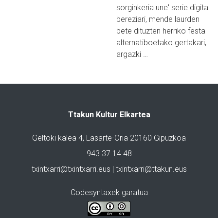
sorginkeria une' serie digital
bereziari, mende laurden
bete dituzten herriko festa
alternatiboetako gertakari,
argazki …
Ttakun Kultur Elkartea
Geltoki kalea 4, Lasarte-Oria 20160 Gipuzkoa
943 37 14 48
txintxarri@txintxarri.eus | txintxarri@ttakun.eus
Codesyntaxek garatua