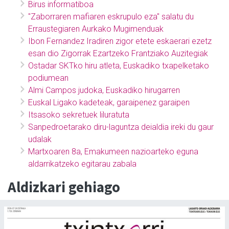
Birus informatiboa
"Zaborraren mafiaren eskrupulo eza" salatu du
Erraustegiaren Aurkako Mugimenduak
Ibon Fernandez Iradiren zigor etete eskaerari ezetz
esan dio Zigorrak Ezartzeko Frantziako Auzitegiak
Ostadar SKTko hiru atleta, Euskadiko txapelketako
podiumean
Almi Campos judoka, Euskadiko hirugarren
Euskal Ligako kadeteak, garaipenez garaipen
Itsasoko sekretuek liluratuta
Sanpedroetarako diru-laguntza deialdia ireki du gaur
udalak
Martxoaren 8a, Emakumeen nazioarteko eguna
aldarrikatzeko egitarau zabala
Aldizkari gehiago