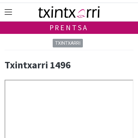
PRENTSA
TXINTXARRI
Txintxarri 1496