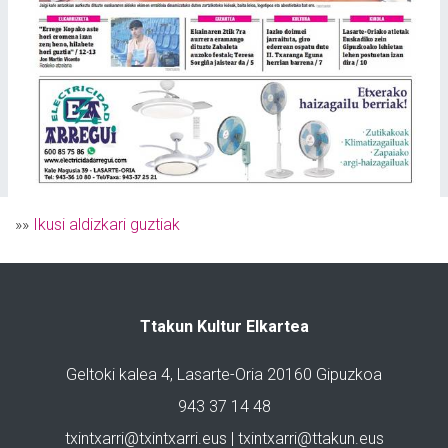
»»
Ikusi aldizkari guztiak
Ttakun Kultur Elkartea
Geltoki kalea 4, Lasarte-Oria 20160 Gipuzkoa
943 37 14 48
txintxarri@txintxarri.eus | txintxarri@ttakun.eus