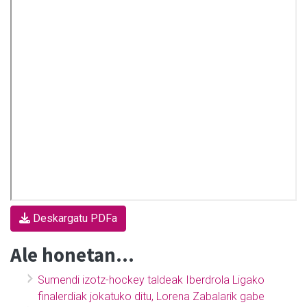
Deskargatu PDFa
Ale honetan...
Sumendi izotz-hockey taldeak Iberdrola Ligako
finalerdiak jokatuko ditu, Lorena Zabalarik gabe