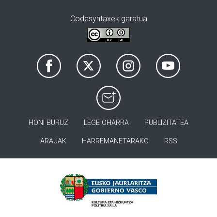
Codesyntaxek garatua
HONI BURUZ
LEGE OHARRA
PUBLIZITATEA
ARAUAK
HARREMANETARAKO
RSS