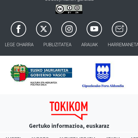
LEGE OHARRA
PUBLIZITATEA
ARAUAK
HARREMANET
Gertuko informazioa, euskaraz