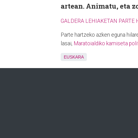
artean. Animatu, eta zo
GALDERA LEHIAKETAN PARTE 
Parte hartzeko azken eguna hilare
lasai,
Maratoialdiko kamiseta poli
EUSKARA