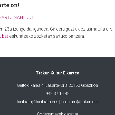
rte on!
HARTU NAHI DUT
n 23a izango da, igandea. Galdera guztiak ez asmatuta ere,
t bat
eskuratzeko zozketan sartuko baitzara.
Ttakun Kultur Elkartea
Geltoki kalea 4, Lasarte-Oria 20160 Gipuzkoa
943 37 14 48
txintxarri@txintxarri.eus | txintxarri@ttakun.eus
Codesyntaxek garatua