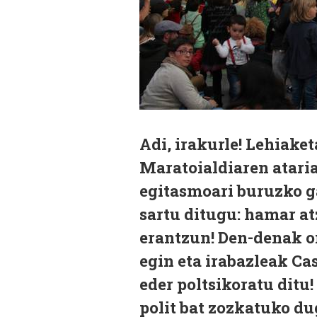
Adi, irakurle! Lehiake
Maratoialdiaren atari
egitasmoari buruzko ga
sartu ditugu: hamar a
erantzun! Den-denak o
egin eta irabazleak C
eder poltsikoratu ditu
polit bat zozkatuko du