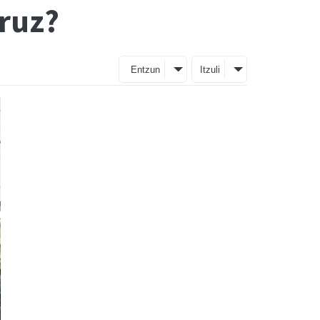
ruz?
Entzun
Itzuli