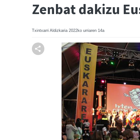
Zenbat dakizu Eu
Txintxarri Aldizkaria
2022ko urriaren 14a