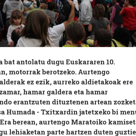
ta bat antolatu dugu Euskararen 10.
an, motorrak berotzeko. Aurtengo
lderak ez ezik, aurreko aldietakoak ere
tzamar, hamar galdera eta hamar
ndo erantzuten dituztenen artean zozket
asa Humada - Txitxardin jatetxeko bi men
! Era berean, aurtengo Maratoiko kamiset
gu lehiaketan parte hartzen duten guzti