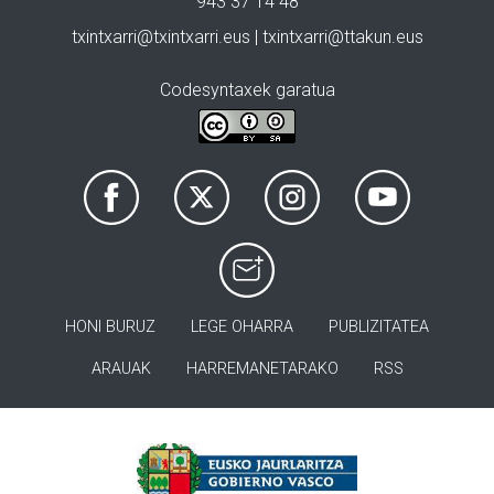
943 37 14 48
txintxarri@txintxarri.eus | txintxarri@ttakun.eus
Codesyntaxek garatua
HONI BURUZ
LEGE OHARRA
PUBLIZITATEA
ARAUAK
HARREMANETARAKO
RSS