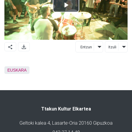
Entzun
Itzuli
EUSKARA
Ttakun Kultur Elkartea
Geltoki kalea 4, Lasarte-Oria 20160 Gipuzkoa