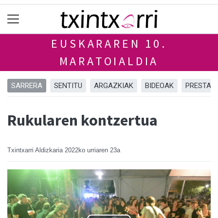
EUSKARAREN 10.
MARATOIALDIA
SARRERA
SENTITU
ARGAZKIAK
BIDEOAK
PRESTAT
Rukularen kontzertua
Txintxarri Aldizkaria
2022ko urriaren 23a