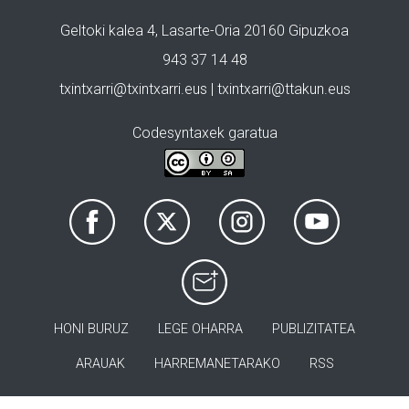
Geltoki kalea 4, Lasarte-Oria 20160 Gipuzkoa
943 37 14 48
txintxarri@txintxarri.eus | txintxarri@ttakun.eus
Codesyntaxek garatua
HONI BURUZ
LEGE OHARRA
PUBLIZITATEA
ARAUAK
HARREMANETARAKO
RSS