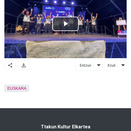
Entzun
Itzuli
EUSKARA
Ttakun Kultur Elkartea