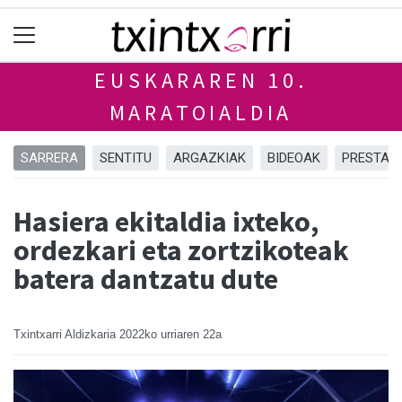
EUSKARAREN 10.
MARATOIALDIA
SARRERA
SENTITU
ARGAZKIAK
BIDEOAK
PRESTAT
Hasiera ekitaldia ixteko,
ordezkari eta zortzikoteak
batera dantzatu dute
Txintxarri Aldizkaria
2022ko urriaren 22a