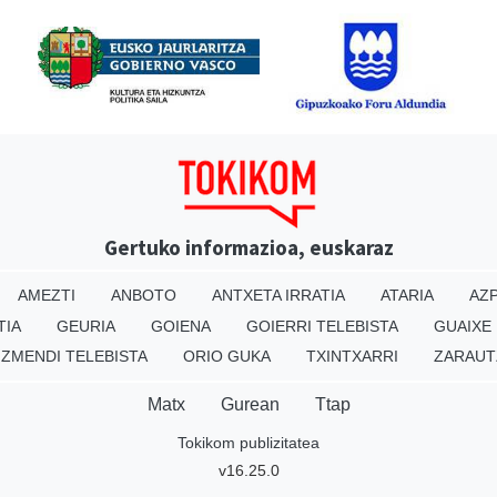
Gertuko informazioa, euskaraz
AMEZTI
ANBOTO
ANTXETA IRRATIA
ATARIA
AZP
TIA
GEURIA
GOIENA
GOIERRI TELEBISTA
GUAIXE
IZMENDI TELEBISTA
ORIO GUKA
TXINTXARRI
ZARAUT
Matx
Gurean
Ttap
Tokikom publizitatea
v16.25.0