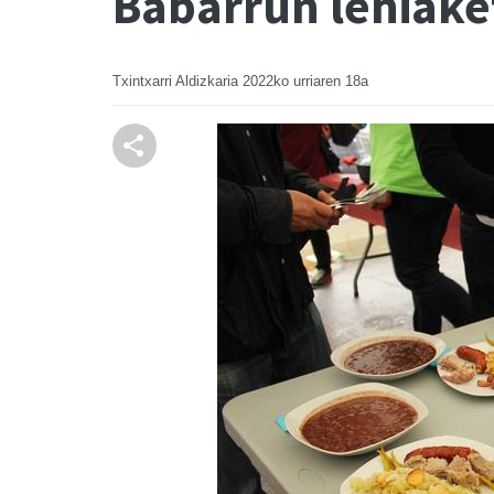
Babarrun lehiake
Txintxarri Aldizkaria
2022ko urriaren 18a