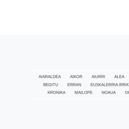
AIARALDEA
AIKOR
AIURRI
ALEA
BEGITU
ERRAN
EUSKALERRIA IRRA
KRONIKA
MAILOPE
NOAUA
O