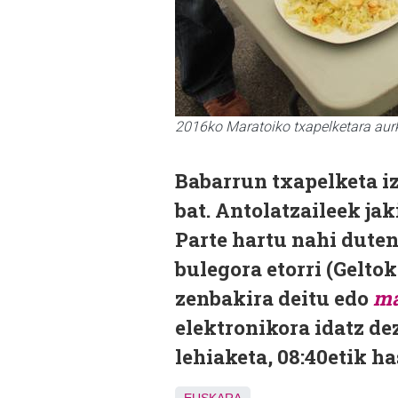
2016ko Maratoiko txapelketara aurk
Babarrun txapelketa i
bat. Antolatzaileek ja
Parte hartu nahi dute
bulegora etorri (Geltok
zenbakira deitu edo
ma
elektronikora idatz de
lehiaketa, 08:40etik h
EUSKARA