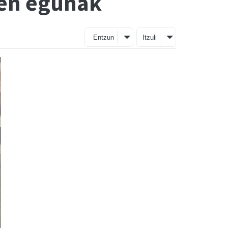
ken egunak
Entzun
Itzuli