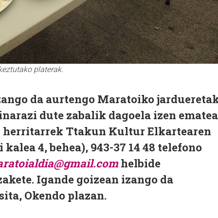
eztutako platerak.
zango da aurtengo Maratoiko jarduereta
kinarazi dute zabalik dagoela izen ematea
n herritarrek Ttakun Kultur Elkartearen
i kalea 4, behea), 943-37 14 48 telefono
ratoialdia@gmail.com
helbide
zakete. Igande goizean izango da
asita, Okendo plazan.