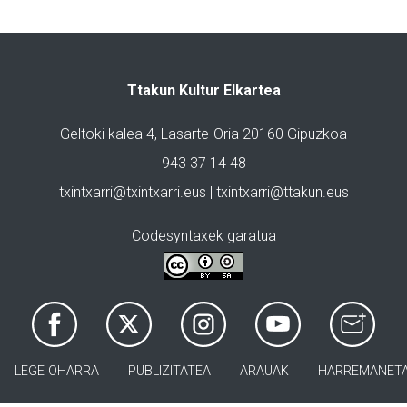
Ttakun Kultur Elkartea
Geltoki kalea 4, Lasarte-Oria 20160 Gipuzkoa
943 37 14 48
txintxarri@txintxarri.eus | txintxarri@ttakun.eus
Codesyntaxek garatua
LEGE OHARRA
PUBLIZITATEA
ARAUAK
HARREMANET