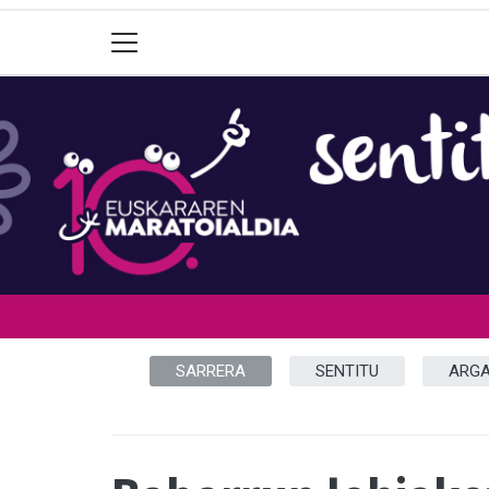
SARRERA
SENTITU
ARGA