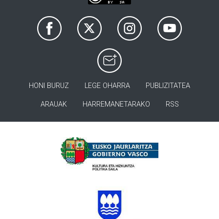
HONI BURUZ
LEGE OHARRA
PUBLIZITATEA
ARAUAK
HARREMANETARAKO
RSS