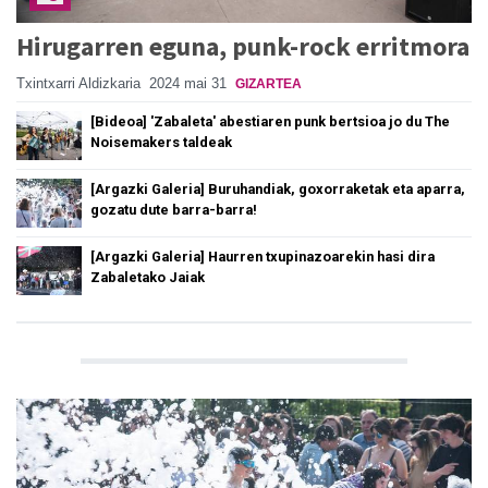
Hirugarren eguna, punk-rock erritmora
Txintxarri Aldizkaria
2024 mai 31
GIZARTEA
[Bideoa] 'Zabaleta' abestiaren punk bertsioa jo du The
Noisemakers taldeak
[Argazki Galeria] Buruhandiak, goxorraketak eta aparra,
gozatu dute barra-barra!
[Argazki Galeria] Haurren txupinazoarekin hasi dira
Zabaletako Jaiak