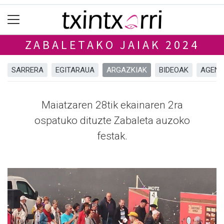
ZABALETAKO JAIAK 2024
SARRERA
EGITARAUA
ARGAZKIAK
BIDEOAK
AGEN
Maiatzaren 28tik ekainaren 2ra
ospatuko dituzte Zabaleta auzoko
festak.