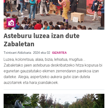
Asteburu luzea izan dute
Zabaletan
Txintxarri Aldizkaria
2024 eka 02
GIZARTEA
Luzea, koloretsua, alaia, bizia, lehiatua, mugitua...
Zabaletako jaien asteburua deskribatzeko hitza kopurua bi
egunetan gauzatutako ekimen zerrendaren parekoa izan
daiteke. Alegia, aspertzeko aukera gutxi izan dutela
auzotarrek eta hara joandakoek.