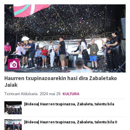
Haurren txupinazoarekin hasi dira Zabaletako
Jaiak
Txintxarri Aldizkaria
2024 mai 29
KULTURA
[Bideoa] Haurren txupinazoa, Zabaleta, talentu bila
[Bideoa] Haurren txupinazoa, Zabaleta, talentu bila II