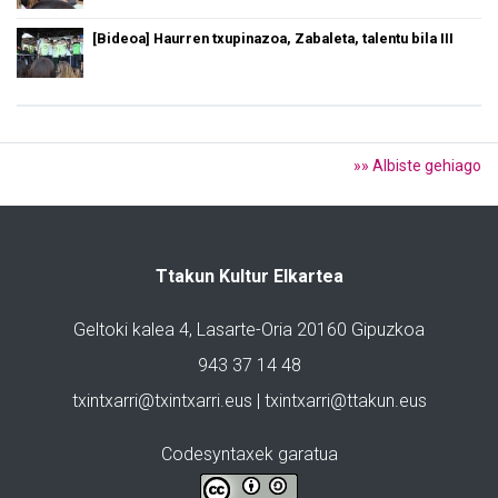
[Bideoa] Haurren txupinazoa, Zabaleta, talentu bila III
»» Albiste gehiago
Ttakun Kultur Elkartea
Geltoki kalea 4, Lasarte-Oria 20160 Gipuzkoa
943 37 14 48
txintxarri@txintxarri.eus | txintxarri@ttakun.eus
Codesyntaxek garatua