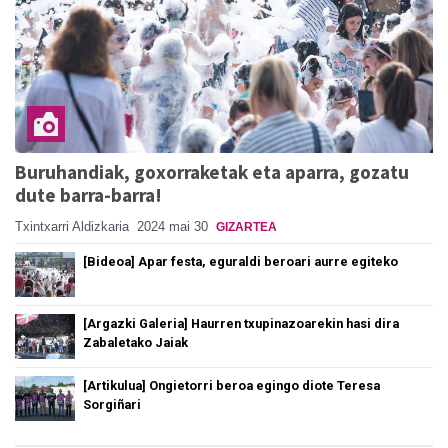
Buruhandiak, goxorraketak eta aparra, gozatu
dute barra-barra!
Txintxarri Aldizkaria
2024 mai 30
GIZARTEA
[Bideoa] Apar festa, eguraldi beroari aurre egiteko
[Argazki Galeria] Haurren txupinazoarekin hasi dira
Zabaletako Jaiak
[Artikulua] Ongietorri beroa egingo diote Teresa
Sorgiñari