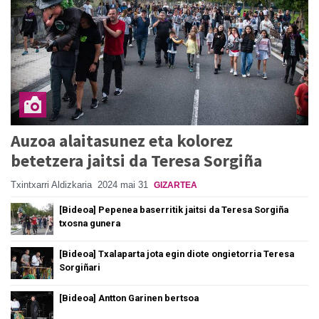
Auzoa alaitasunez eta kolorez
betetzera jaitsi da Teresa Sorgiña
Txintxarri Aldizkaria
2024 mai 31
GIZARTEA
[Bideoa] Pepenea baserritik jaitsi da Teresa Sorgiña
txosna gunera
[Bideoa] Txalaparta jota egin diote ongietorria Teresa
Sorgiñari
[Bideoa] Antton Garinen bertsoa