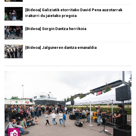
[Bideoa] Galiziatik etorritako David Pena auzotarrak
irakurri du jaietako pregoia
[Bideoa] Sorgin Dantza herrikoia
[Bideoa] Jalguneren dantza emanaldia