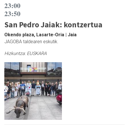
23:00
23:50
San Pedro Jaiak: kontzertua
Okendo plaza, Lasarte-Oria | Jaia
JAGOBA taldearen eskutik.
Hizkuntza:
EUSKARA