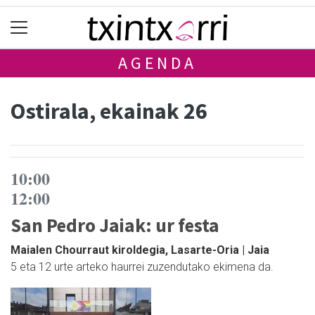
AGENDA
Ostirala, ekainak 26
10:00
12:00
San Pedro Jaiak: ur festa
Maialen Chourraut kiroldegia, Lasarte-Oria | Jaia
5 eta 12 urte arteko haurrei zuzendutako ekimena da.