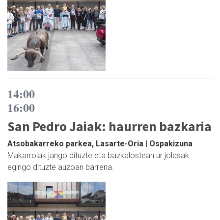
14:00
16:00
San Pedro Jaiak: haurren bazkaria
Atsobakarreko parkea, Lasarte-Oria | Ospakizuna
Makarroiak jango dituzte eta bazkalostean ur jolasak
egingo dituzte auzoan barrena.