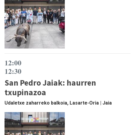
12:00
12:30
San Pedro Jaiak: haurren
txupinazoa
Udaletxe zaharreko balkoia, Lasarte-Oria | Jaia