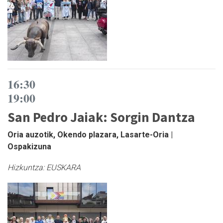
16:30
19:00
San Pedro Jaiak: Sorgin Dantza
Oria auzotik, Okendo plazara, Lasarte-Oria |
Ospakizuna
Hizkuntza:
EUSKARA