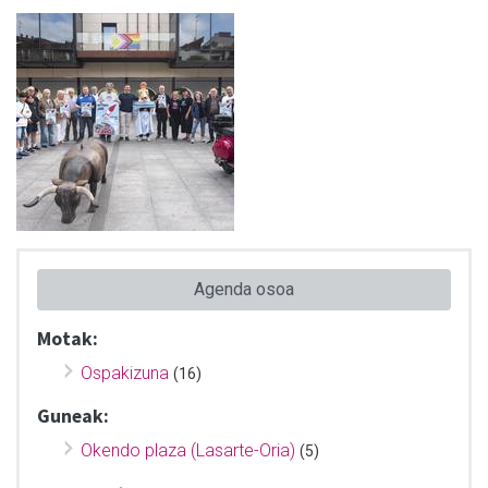
Agenda osoa
Motak:
Ospakizuna
(16)
Guneak:
Okendo plaza (Lasarte-Oria)
(5)