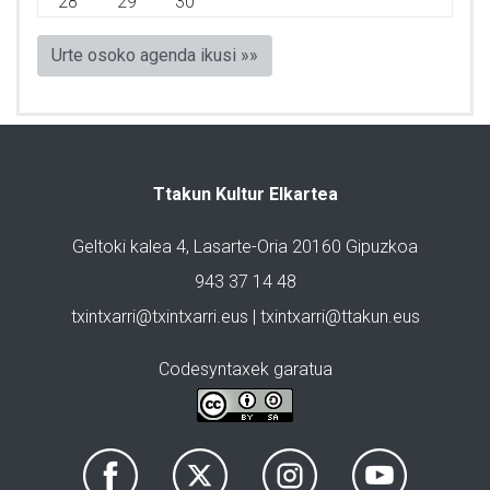
28
29
30
Urte osoko agenda ikusi »»
Ttakun Kultur Elkartea
Geltoki kalea 4, Lasarte-Oria 20160 Gipuzkoa
943 37 14 48
txintxarri@txintxarri.eus | txintxarri@ttakun.eus
Codesyntaxek garatua