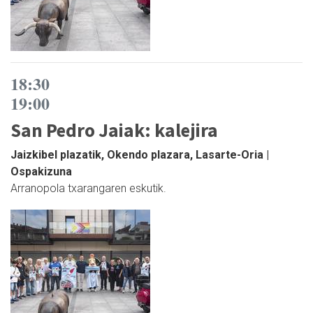
18:30
19:00
San Pedro Jaiak: kalejira
Jaizkibel plazatik, Okendo plazara, Lasarte-Oria |
Ospakizuna
Arranopola txarangaren eskutik.