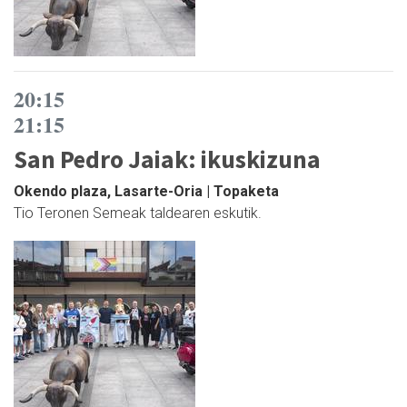
20:15
21:15
San Pedro Jaiak: ikuskizuna
Okendo plaza, Lasarte-Oria | Topaketa
Tio Teronen Semeak taldearen eskutik.