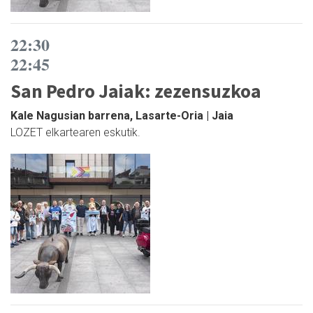
22:30
22:45
San Pedro Jaiak: zezensuzkoa
Kale Nagusian barrena, Lasarte-Oria | Jaia
LOZET elkartearen eskutik.