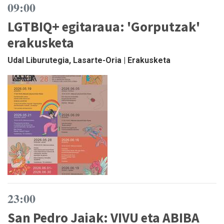
09:00
LGTBIQ+ egitaraua: 'Gorputzak'
erakusketa
Udal Liburutegia, Lasarte-Oria | Erakusketa
23:00
San Pedro Jaiak: VIVU eta ABIBA