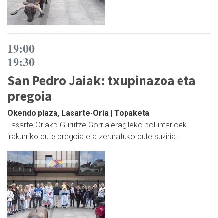
19:00
19:30
San Pedro Jaiak: txupinazoa eta
pregoia
Okendo plaza, Lasarte-Oria | Topaketa
Lasarte-Oriako Gurutze Gorria eragileko boluntarioek
irakurriko dute pregoia eta zeruratuko dute suziria.