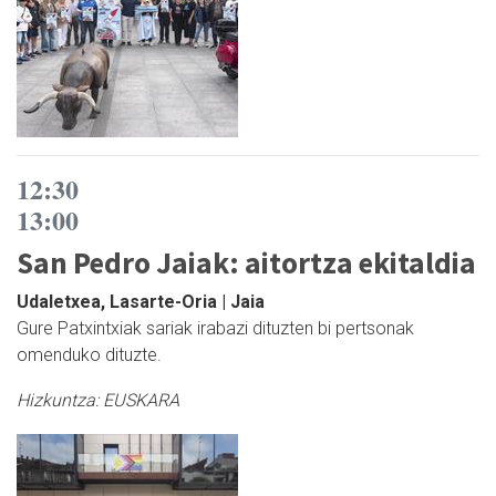
12:30
13:00
San Pedro Jaiak: aitortza ekitaldia
Udaletxea, Lasarte-Oria | Jaia
Gure Patxintxiak sariak irabazi dituzten bi pertsonak
omenduko dituzte.
Hizkuntza:
EUSKARA