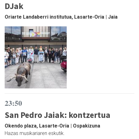
DJak
Oriarte Landaberri institutua, Lasarte-Oria | Jaia
23:50
San Pedro Jaiak: kontzertua
Okendo plaza, Lasarte-Oria | Ospakizuna
Hazas musikariaren eskutik.