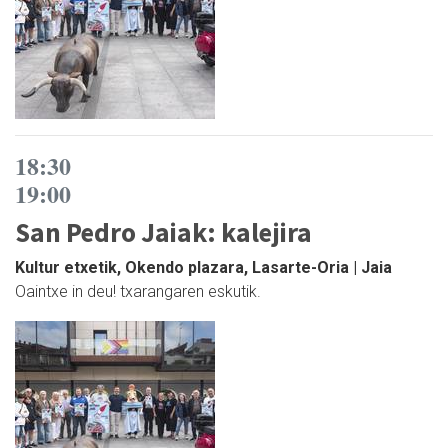
18:30
19:00
San Pedro Jaiak: kalejira
Kultur etxetik, Okendo plazara, Lasarte-Oria | Jaia
Oaintxe in deu! txarangaren eskutik.