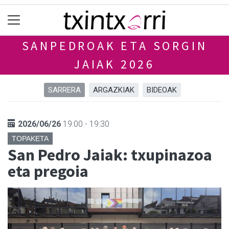
SANPEDROAK ETA SORGIN
JAIAK 2026
SARRERA
ARGAZKIAK
BIDEOAK
2026/06/26
19:00 - 19:30
TOPAKETA
San Pedro Jaiak: txupinazoa
eta pregoia