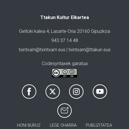
Ttakun Kultur Elkartea
Geltoki kalea 4, Lasarte-Oria 20160 Gipuzkoa
943 37 14 48
txintxarri@txintxarri.eus | txintxarri@ttakun.eus
Codesyntaxek garatua
HONI BURUZ
LEGE OHARRA
PUBLIZITATEA