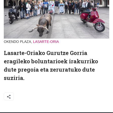
OKENDO PLAZA,
LASARTE-ORIA
Lasarte-Oriako Gurutze Gorria
eragileko boluntarioek irakurriko
dute pregoia eta zeruratuko dute
suziria.