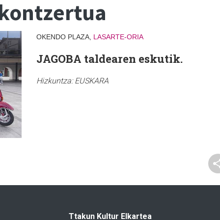
 kontzertua
OKENDO PLAZA,
LASARTE-ORIA
JAGOBA taldearen eskutik.
Hizkuntza:
EUSKARA
Ttakun Kultur Elkartea