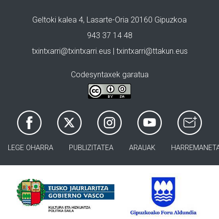
Geltoki kalea 4, Lasarte-Oria 20160 Gipuzkoa
943 37 14 48
txintxarri@txintxarri.eus | txintxarri@ttakun.eus
Codesyntaxek garatua
LEGE OHARRA
PUBLIZITATEA
ARAUAK
HARREMANET