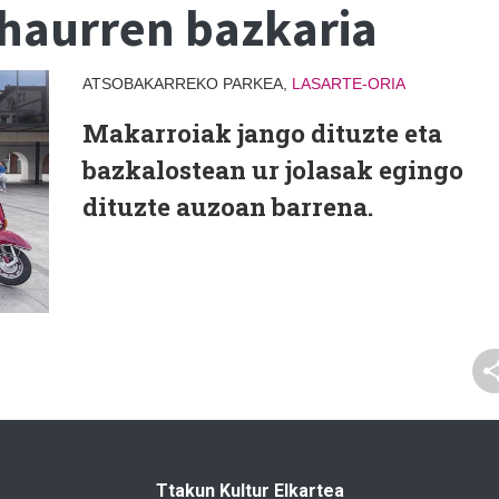
 haurren bazkaria
ATSOBAKARREKO PARKEA,
LASARTE-ORIA
Makarroiak jango dituzte eta
bazkalostean ur jolasak egingo
dituzte auzoan barrena.
Ttakun Kultur Elkartea