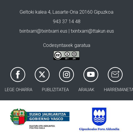
Geltoki kalea 4, Lasarte-Oria 20160 Gipuzkoa
943 37 14 48
txintxarri@txintxarri.eus | txintxarri@ttakun.eus
Codesyntaxek garatua
LEGE OHARRA
PUBLIZITATEA
ARAUAK
HARREMANET