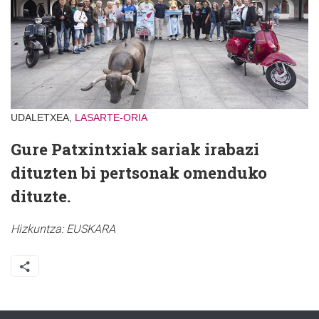
UDALETXEA,
LASARTE-ORIA
Gure Patxintxiak sariak irabazi
dituzten bi pertsonak omenduko
dituzte.
Hizkuntza:
EUSKARA