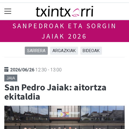
SANPEDROAK ETA SORGIN
JAIAK 2026
SARRERA
ARGAZKIAK
BIDEOAK
2026/06/26
12:30 - 13:00
JAIA
San Pedro Jaiak: aitortza
ekitaldia