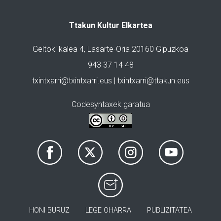
Ttakun Kultur Elkartea
Geltoki kalea 4, Lasarte-Oria 20160 Gipuzkoa
943 37 14 48
txintxarri@txintxarri.eus | txintxarri@ttakun.eus
Codesyntaxek garatua
HONI BURUZ
LEGE OHARRA
PUBLIZITATEA