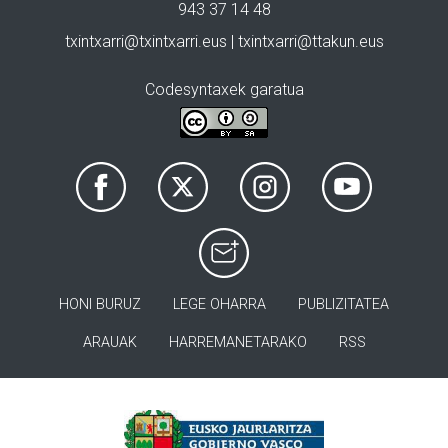
943 37 14 48
txintxarri@txintxarri.eus | txintxarri@ttakun.eus
Codesyntaxek garatua
HONI BURUZ
LEGE OHARRA
PUBLIZITATEA
ARAUAK
HARREMANETARAKO
RSS