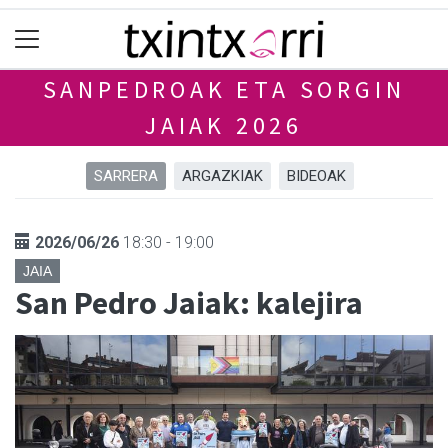
SANPEDROAK ETA SORGIN
JAIAK 2026
SARRERA
ARGAZKIAK
BIDEOAK
2026/06/26
18:30 - 19:00
JAIA
San Pedro Jaiak: kalejira