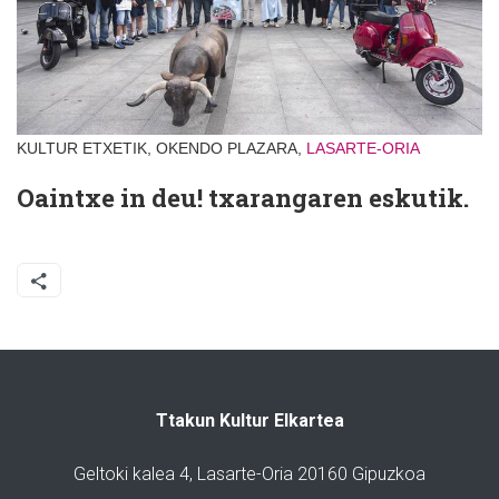
KULTUR ETXETIK, OKENDO PLAZARA,
LASARTE-ORIA
Oaintxe in deu! txarangaren eskutik.
Ttakun Kultur Elkartea
Geltoki kalea 4, Lasarte-Oria 20160 Gipuzkoa