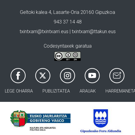
Geltoki kalea 4, Lasarte-Oria 20160 Gipuzkoa
943 37 14 48
txintxarri@txintxarri.eus | txintxarri@ttakun.eus
Codesyntaxek garatua
LEGE OHARRA
PUBLIZITATEA
ARAUAK
HARREMANET