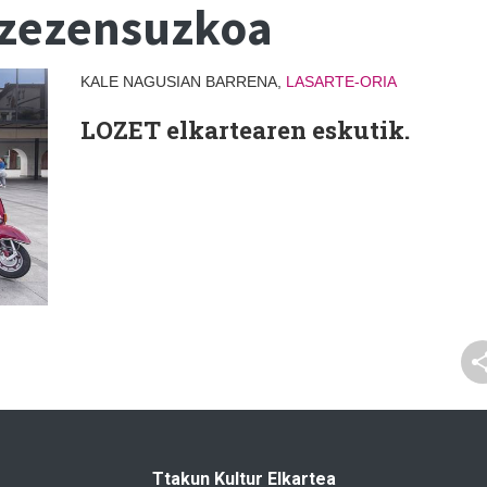
 zezensuzkoa
KALE NAGUSIAN BARRENA,
LASARTE-ORIA
LOZET elkartearen eskutik.
Ttakun Kultur Elkartea