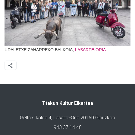
UDALETXE ZAHARREKO BALKOIA,
LASARTE-ORIA
Ttakun Kultur Elkartea
Geltoki kalea 4, Lasarte-Oria 20160 Gipuzkoa
943 37 14 48