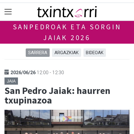
SANPEDROAK ETA SORGIN
JAIAK 2026
SARRERA
ARGAZKIAK
BIDEOAK
2026/06/26
12:00 - 12:30
JAIA
San Pedro Jaiak: haurren
txupinazoa