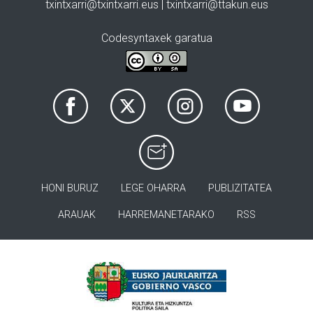
txintxarri@txintxarri.eus | txintxarri@ttakun.eus
Codesyntaxek garatua
HONI BURUZ
LEGE OHARRA
PUBLIZITATEA
ARAUAK
HARREMANETARAKO
RSS