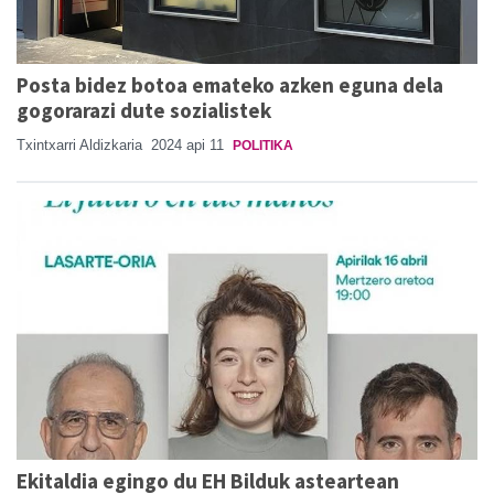
Posta bidez botoa emateko azken eguna dela
gogorarazi dute sozialistek
Txintxarri Aldizkaria
2024 api 11
POLITIKA
Ekitaldia egingo du EH Bilduk asteartean