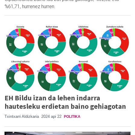
%61,71, hurrenez hurren.
EH Bildu izan da lehen indarra
hautesleku erdietan baino gehiagotan
Txintxarri Aldizkaria
2024 api 22
POLITIKA