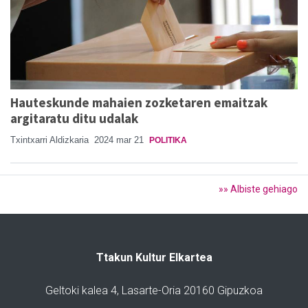
Hauteskunde mahaien zozketaren emaitzak
argitaratu ditu udalak
Txintxarri Aldizkaria
2024 mar 21
POLITIKA
»» Albiste gehiago
Ttakun Kultur Elkartea
Geltoki kalea 4, Lasarte-Oria 20160 Gipuzkoa