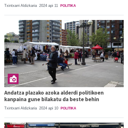
Txintxarri Aldizkaria
2024 api 11
POLITIKA
Andatza plazako azoka alderdi politikoen
kanpaina gune bilakatu da beste behin
Txintxarri Aldizkaria
2024 api 10
POLITIKA