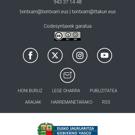
943 37 14 48
txintxarri@txintxarri.eus | txintxarri@ttakun.eus
Codesyntaxek garatua
HONI BURUZ
LEGE OHARRA
PUBLIZITATEA
ARAUAK
HARREMANETARAKO
RSS