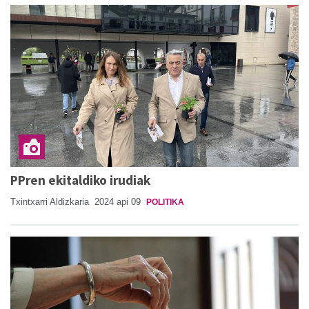
PPren ekitaldiko irudiak
Txintxarri Aldizkaria
2024 api 09
POLITIKA