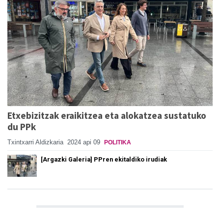
Etxebizitzak eraikitzea eta alokatzea sustatuko
du PPk
Txintxarri Aldizkaria
2024 api 09
POLITIKA
[Argazki Galeria] PPren ekitaldiko irudiak