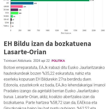
EH Bildu izan da bozkatuena
Lasarte-Orian
Txintxarri Aldizkaria
2024 api 22
POLITIKA
Botoei erreparatuta, EAJk irabazi ditu Eusko Jaurlaritzarako
hauteskundeak bozen %35,22 eskuratuta, nahiz eta
eserleku kopuruan EH Bildurekin 27ra berdindu duen.
Edonola, ezustekorik ez bada, EAJko lehendakarigai Imanol
Pradales izango da agintaldi berrian Eusko Jaurlaritzako
burua. Lasarte-Orian, aldiz, koalizio abertzalea izan da
bozkatuena. Parte hartzea %58,72 izan da, EAEkoa eta
Gipuzkoakoa baino lau bat puntu gutxiago, %62,52 eta