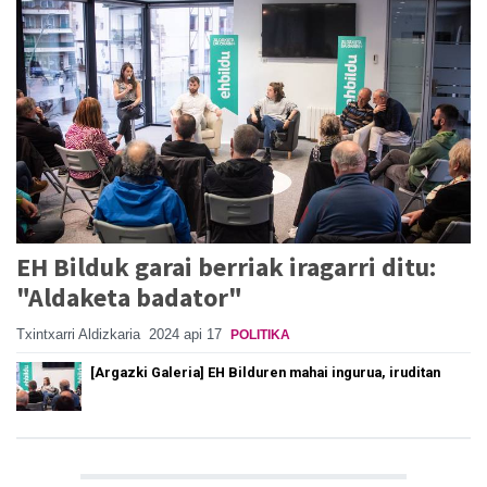
EH Bilduk garai berriak iragarri ditu:
"Aldaketa badator"
Txintxarri Aldizkaria
2024 api 17
POLITIKA
[Argazki Galeria] EH Bilduren mahai ingurua, iruditan