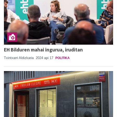
EH Bilduren mahai ingurua, iruditan
Txintxarri Aldizkaria
2024 api 17
POLITIKA