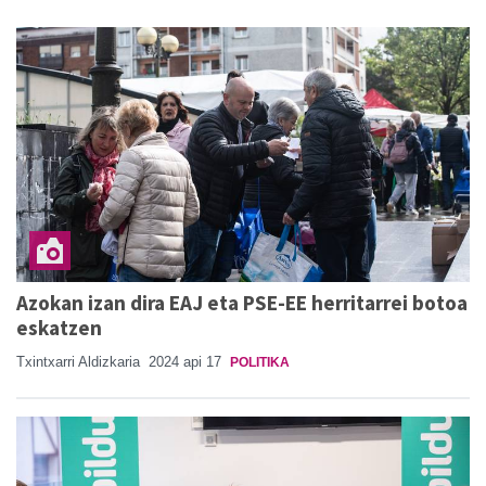
Azokan izan dira EAJ eta PSE-EE herritarrei botoa
eskatzen
Txintxarri Aldizkaria
2024 api 17
POLITIKA