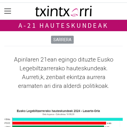
A-21 HAUTESKUNDEAK
SARRERA
Apirilaren 21ean egingo dituzte Eusko
Legebiltzarrerako hauteskundeak.
Aurreti,k, zenbait ekintza aurrera
eramaten ari dira alderdi politikoak.