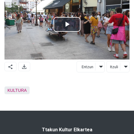
Entzun
Itzuli
KULTURA
Ttakun Kultur Elkartea