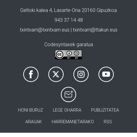
Geltoki kalea 4, Lasarte-Oria 20160 Gipuzkoa
943 37 14 48
txintxarri@txintxarri.eus | txintxarri@ttakun.eus
Codesyntaxek garatua
HONI BURUZ
LEGE OHARRA
PUBLIZITATEA
ARAUAK
HARREMANETARAKO
RSS