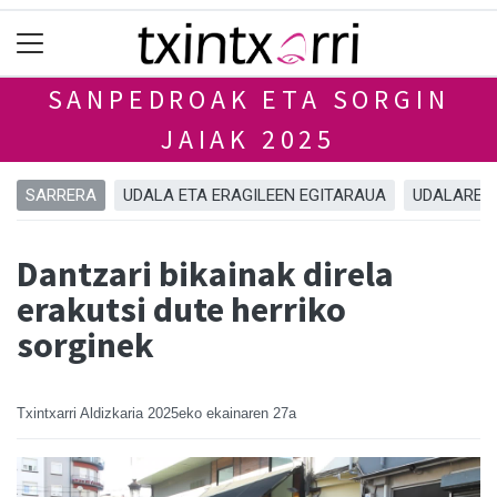
SANPEDROAK ETA SORGIN
JAIAK 2025
SARRERA
UDALA ETA ERAGILEEN EGITARAUA
UDALAREN
Dantzari bikainak direla
erakutsi dute herriko
sorginek
Txintxarri Aldizkaria
2025eko ekainaren 27a