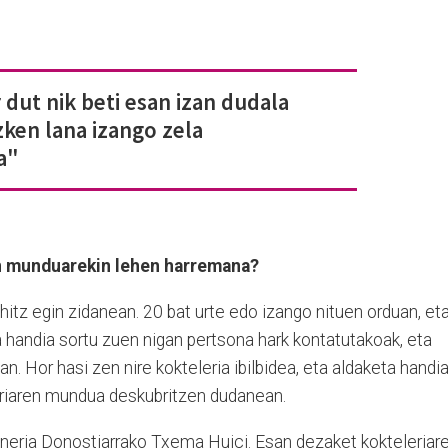
 dut nik beti esan izan dudala
ken lana izango zela
a"
n munduarekin lehen harremana?
hitz egin zidanean. 20 bat urte edo izango nituen orduan, et
 handia sortu zuen nigan pertsona hark kontatutakoak, eta
an. Hor hasi zen nire kokteleria ibilbidea, eta aldaketa handi
leriaren mundua deskubritzen dudanean.
neria Donostiarrako Txema Huici. Esan dezaket kokteleriar