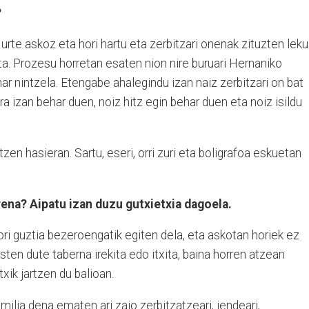
?
urte askoz eta hori hartu eta zerbitzari onenak zituzten lek
eta. Prozesu horretan esaten nion nire buruari Hernaniko
ar nintzela. Etengabe ahalegindu izan naiz zerbitzari on bat
ra izan behar duen, noiz hitz egin behar duen eta noiz isildu
zen hasieran. Sartu, eseri, orri z
uri eta boligrafoa eskuetan
rena? Aipatu izan duzu gutxietxia dagoela.
ori guztia bezeroengatik egiten dela, eta askotan horiek ez
kusten dute taberna irekita edo itxita, baina horren atzean
xik jartzen du balioan.
lia dena ematen ari zaio zerbitzatzeari, jendeari,