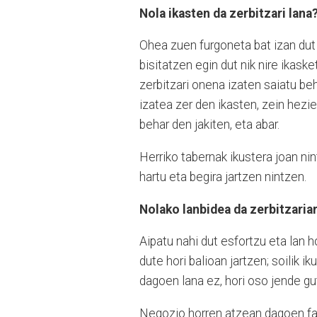
Nola ikasten da zerbitzari lana
Ohea zuen furgoneta bat izan dut 
bisitatzen egin dut nik nire ikask
zerbitzari onena izaten saiatu beh
izatea zer den ikasten, zein hezie
behar den jakiten, eta abar.
Herriko tabernak ikustera joan nint
hartu eta begira jartzen nintzen.
Nolako lanbidea da zerbitzaria
Aipatu nahi dut esfortzu eta lan h
dute hori balioan jartzen; soilik i
dagoen lana ez, hori oso jende gut
Negozio horren atzean dagoen fami