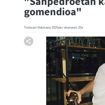
"Sanpedroetan ka
gomendioa"
Txintxarri Aldizkaria
2025eko ekainaren 20a