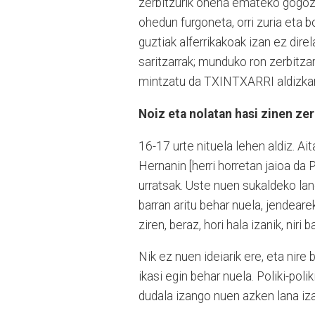
zerbitzurik onena emateko gogoz, 
ohedun furgoneta, orri zuria eta b
guztiak alferrikakoak izan ez direl
saritzarrak; munduko ron zerbitza
mintzatu da TXINTXARRI aldizkar
Noiz eta nolatan hasi zinen zer
16-17 urte nituela lehen aldiz. Ai
Hernanin [herri horretan jaioa da
urratsak. Uste nuen sukaldeko lan
barran aritu behar nuela, jendear
ziren, beraz, hori hala izanik, niri 
Nik ez nuen ideiarik ere, eta nire 
ikasi egin behar nuela. Poliki-poli
dudala izango nuen azken lana iza