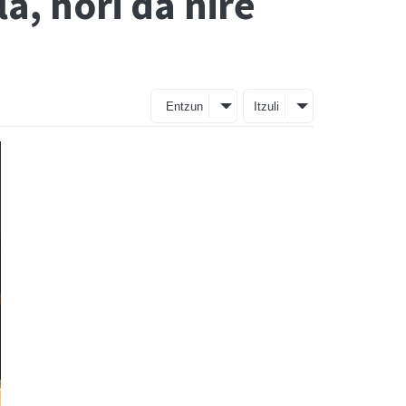
, hori da nire
Entzun
Itzuli