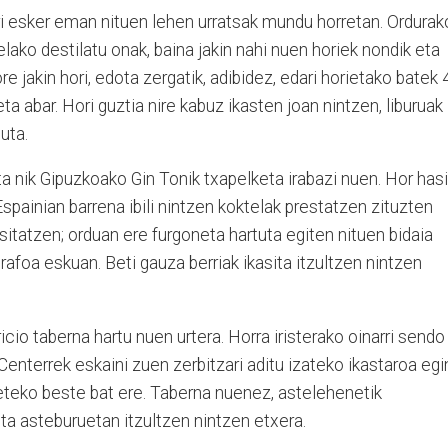
ri esker eman nituen lehen urratsak mundu horretan. Ordurak
elako destilatu onak, baina jakin nahi nuen horiek nondik eta
e jakin hori, edota zergatik, adibidez, edari horietako batek 
ta abar. Hori guztia nire kabuz ikasten joan nintzen, liburuak
tuta.
ta nik Gipuzkoako Gin Tonik txapelketa irabazi nuen. Hor hasi
spainian barrena ibili nintzen koktelak prestatzen zituzten
tatzen; orduan ere furgoneta hartuta egiten nituen bidaia
grafoa eskuan. Beti gauza berriak ikasita itzultzen nintzen
ricio taberna hartu nuen urtera. Horra iristerako oinarri sendo
Centerrek eskaini zuen zerbitzari aditu izateko ikastaroa egi
beteko beste bat ere. Taberna nuenez, astelehenetik
ta asteburuetan itzultzen nintzen etxera.