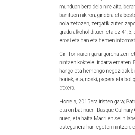
munduan bera dela nire aita; bera
banituen nik ron, ginebra eta best
nola zetozen, zergatik zuten zapor
gradu alkohol dituen eta ez 41,5, e
erosi eta han eta hemen informa
Gin Tonikaren garai gorena zen, e
nintzen koktelei indarra ematen. E
hango eta hemengo negozioak bisi
horiek, eta, noski, papera eta boli
etxera.
Horrela, 2015era iristen gara; Pat
eta on bat nuen. Basque Culinary 
nuen, eta baita Madrilen sei hila
ostegunera han egoten nintzen, e