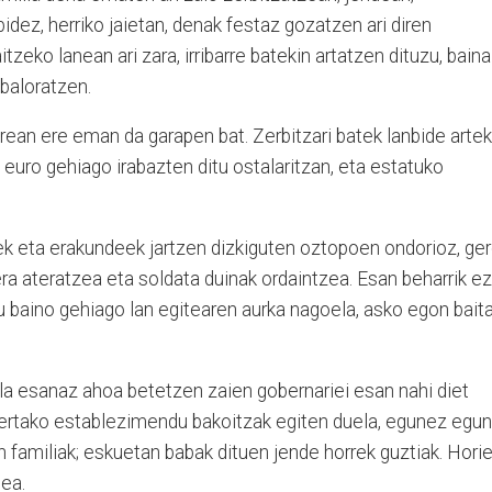
idez, herriko jaietan, denak festaz gozatzen ari diren
itzeko lanean ari zara, irribarre batekin artatzen dituzu, baina
 baloratzen.
ean ere eman da garapen bat. Zerbitzari batek lanbide arte
euro gehiago irabazten ditu ostalaritzan, eta estatuko
gek eta erakundeek jartzen dizkiguten oztopoen ondorioz, ge
era ateratzea eta soldata duinak ordaintzea. Esan beharrik ez
u baino gehiago lan egitearen aurka nagoela, asko egon bait
a esanaz ahoa betetzen zaien gobernariei esan nahi diet
rtako establezimendu bakoitzak egiten duela, egunez egun
en familiak; eskuetan babak dituen jende horrek guztiak. Hori
tea.