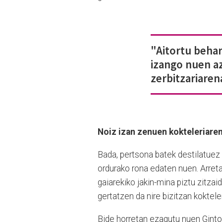
"Aitortu behar
izango nuen az
zerbitzariaren
Noiz izan zenuen kokteleriare
Bada, pertsona batek destilatuez 
ordurako rona edaten nuen. Arreta
gaiarekiko jakin-mina piztu zitzaid
gertatzen da nire bizitzan kokte
Bide horretan ezagutu nuen Ginto