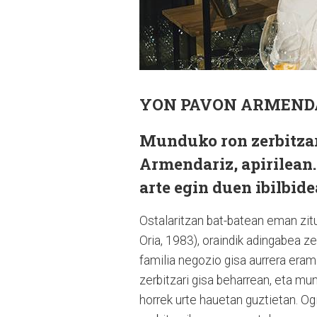
YON PAVON ARMEND
Munduko ron zerbitza
Armendariz, apirilean.
arte egin duen ibilbi
Ostalaritzan bat-batean eman zit
Oria, 1983), oraindik adingabea ze
familia negozio gisa aurrera er
zerbitzari gisa beharrean, eta mu
horrek urte hauetan guztietan. Og