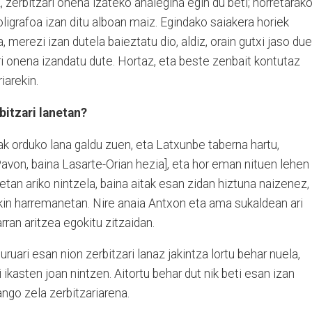
zerbitzari onena izateko ahalegina egin du beti; horretarako
oligrafoa izan ditu alboan maiz. Egindako saiakera horiek
a, merezi izan dutela baieztatu dio, aldiz, orain gutxi jaso du
ri onena izandatu dute. Hortaz, eta beste zenbait kontutaz
iarekin.
bitzari lanetan?
tak orduko lana galdu zuen, eta Latxunbe taberna hartu,
 Pavon, baina Lasarte-Orian hezia], eta hor eman nituen lehen
etan ariko nintzela, baina aitak esan zidan hiztuna naizenez,
ekin harremanetan. Nire anaia Antxon eta ama sukaldean ari
barran aritzea egokitu zitzaidan.
buruari esan nion zerbitzari lanaz jakintza lortu behar nuela,
ki ikasten joan nintzen. Aitortu behar dut nik beti esan izan
ngo zela zerbitzariarena.