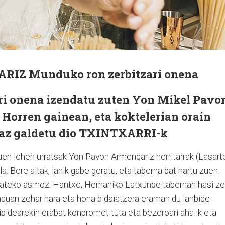
ARIZ
Munduko ron zerbitzari onena
ri onena izendatu zuten Yon Mikel Pavo
 Horren gainean, eta koktelerian orain
deaz galdetu dio TXINTXARRI-k
uen lehen urratsak Yon Pavon Armendariz herritarrak (Lasart
la. Bere aitak, lanik gabe geratu, eta taberna bat hartu zuen
amateko asmoz. Hantxe, Hernaniko Latxunbe tabernan hasi z
nduan zehar hara eta hona bidaiatzera eraman du lanbide
ibidearekin erabat konprometituta eta bezeroari ahalik eta