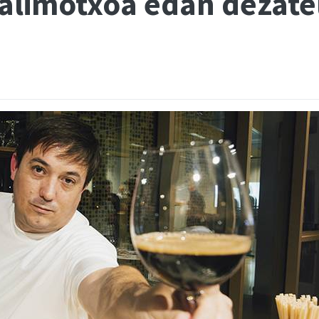
limotxoa edan dezatela