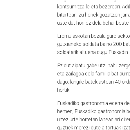
kontsumitzaile eta bezeroari. Adib
bitartean, zu horiek gozatzen jarra
uste dut hori ez dela behar beste
Eremu askotan bezala gure sektor
gutxieneko soldata baino 200 bat 
soldatarik altuena dugu Euskadin.
Ez dut aipatu gabe utzi nahi, zer
eta zailagoa dela familia bat aurr
dago, langile batek astean 40 ord
hortik.
Euskadiko gastronomia ederra del
hemen, Euskadiko gastronomia be
urtez urte horretan lanean ari dir
guztiek merezi dute aitortuak iza