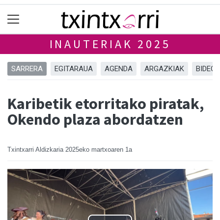
INAUTERIAK 2025
SARRERA
EGITARAUA
AGENDA
ARGAZKIAK
BIDEO
Karibetik etorritako piratak,
Okendo plaza abordatzen
Txintxarri Aldizkaria
2025eko martxoaren 1a