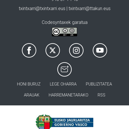
txintxarri@txintxarri.eus | txintxarri@ttakun.eus
Codesyntaxek garatua
HONI BURUZ
LEGE OHARRA
PUBLIZITATEA
ARAUAK
HARREMANETARAKO
RSS