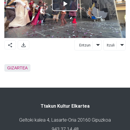
Entzun
Itzuli
GIZARTEA
Ttakun Kultur Elkartea
Geltoki kalea 4, Lasarte-Oria 20160 Gipuzkoa
943 37 14 48