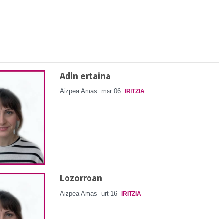
Adin ertaina
Aizpea Amas
mar 06
IRITZIA
Lozorroan
Aizpea Amas
urt 16
IRITZIA