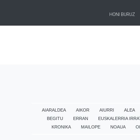
HONI BURUZ
AIARALDEA
AIKOR
AIURRI
ALEA
BEGITU
ERRAN
EUSKALERRIA IRRA
KRONIKA
MAILOPE
NOAUA
O