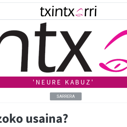
'NEURE KABUZ'
SARRERA
zoko usaina?