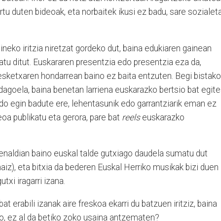
rtu duten bideoak, eta norbaitek ikusi ez badu, sare sozialet
eko iritzia niretzat gordeko dut, baina edukiaren gainean
tu ditut. Euskararen presentzia edo presentzia eza da,
sketxaren hondarrean baino ez baita entzuten. Begi bistak
dagoela, baina benetan larriena euskarazko bertsio bat egit
edo egin badute ere, lehentasunik edo garrantziarik eman ez
deoa publikatu eta gerora, pare bat
reels
euskarazko
zkenaldian baino euskal talde gutxiago daudela sumatu dut
aiz), eta bitxia da bederen Euskal Herriko musikak bizi duen
txi iragarri izana.
 erabili izanak aire freskoa ekarri du batzuen iritziz, baina
o, ez al da betiko zoko usaina antzematen?