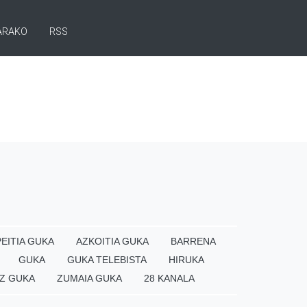
ARAKO
RSS
EITIA GUKA
AZKOITIA GUKA
BARRENA
GUKA
GUKA TELEBISTA
HIRUKA
Z GUKA
ZUMAIA GUKA
28 KANALA