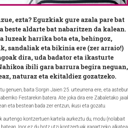
zue, ezta? Eguzkiak gure azala pare bat
a beste aldarte bat nabaritzen da kalean.
 luzeak harrika bota eta, behingoz,
, sandaliak eta bikinia ere (zer arraio!)
goak dira, uda badator eta ikasturte
ahikoa ibili gara barrura begira neguan,
eaz, naturaz eta ekitaldiez gozatzeko.
u genuen, baita Sorgin Jaien 25. urteurrena ere, eta astebu
erriko Festarekin batera. Ate joka dira ere Zabaletako jaia
ean eta bestean bada zer entzun, ikusi eta gozatu.
k aurtengo kontzertuen kartela aurkeztu du, modu (nolabait
 batean. Inor ez du hotz utzi kontzertuak iragartzeko alkatea