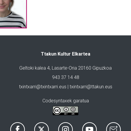
Ttakun Kultur Elkartea
Geltoki kalea 4, Lasarte-Oria 20160 Gipuzkoa
943 37 14 48
txintxarri@txintxarri.eus | txintxarri@ttakun.eus
Codesyntaxek garatua