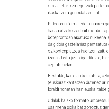
eta Jaietako zinegotziak parte ha
ikuskatzera gonbidatzen dut.
Bideoaren forma edo tonuaren gain
hausnartzeko zenbait motibo topa
boteprontoan aipatuko nukeena, e
da gidoia gaztelaniaz pentsatuta 
ez kontenplatzea iruditzen zait, 
izana. Justu-justu igo dituzte, bi
azpitituluekin.
Bestalde, kartelari begiratuta, a
(euskaraz kantatzen dutenez ari n
loraldi honetan hain euskal talde gu
Udalak halako formato umoretsu bat
usaimena pixka bat zorroztuz ger