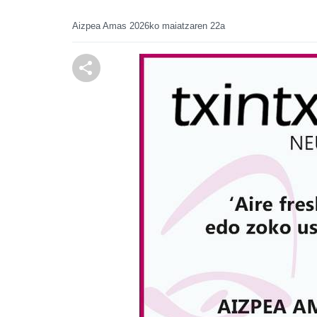
Aizpea Amas
2026ko maiatzaren 22a