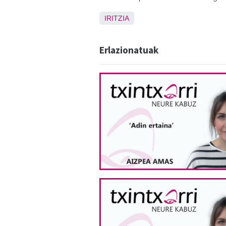
IRITZIA
Erlazionatuak