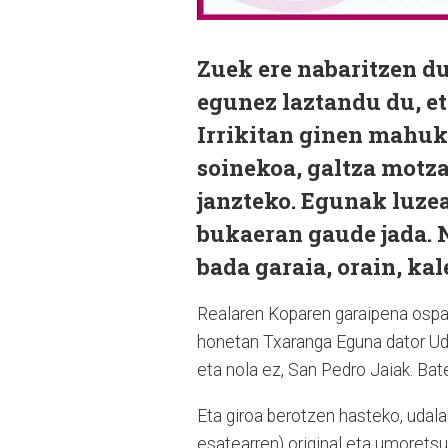
Zuek ere nabaritzen du
egunez laztandu du, et
Irrikitan ginen mahuka
soinekoa, galtza motzak
janzteko. Egunak luzea
bukaeran gaude jada. N
bada garaia, orain, kal
Realaren Koparen garaipena ospat
honetan Txaranga Eguna dator Udab
eta nola ez, San Pedro Jaiak. Bat
Eta giroa berotzen hasteko, udala
esatearren) original eta umoretsu