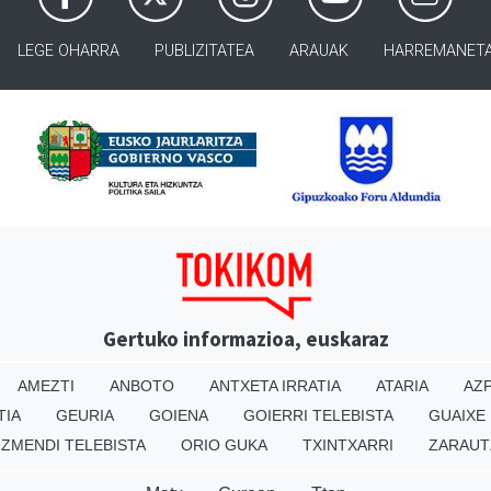
LEGE OHARRA
PUBLIZITATEA
ARAUAK
HARREMANET
Gertuko informazioa, euskaraz
AMEZTI
ANBOTO
ANTXETA IRRATIA
ATARIA
AZP
TIA
GEURIA
GOIENA
GOIERRI TELEBISTA
GUAIXE
IZMENDI TELEBISTA
ORIO GUKA
TXINTXARRI
ZARAUT