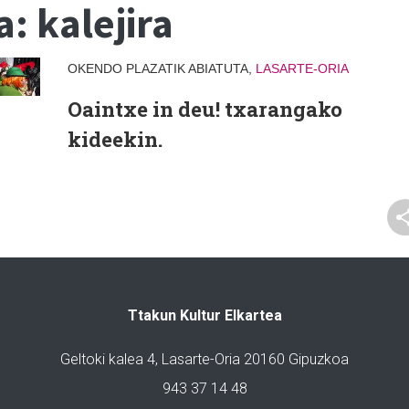
: kalejira
OKENDO PLAZATIK ABIATUTA,
LASARTE-ORIA
Oaintxe in deu! txarangako
kideekin.
Ttakun Kultur Elkartea
Geltoki kalea 4, Lasarte-Oria 20160 Gipuzkoa
943 37 14 48