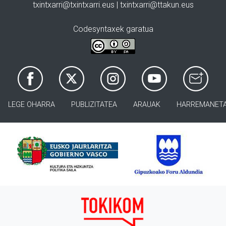
txintxarri@txintxarri.eus | txintxarri@ttakun.eus
Codesyntaxek garatua
LEGE OHARRA
PUBLIZITATEA
ARAUAK
HARREMANET