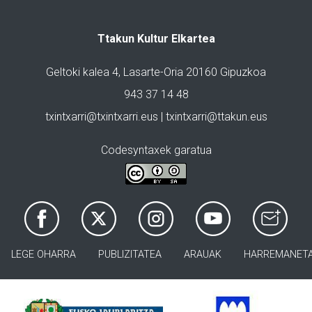
Ttakun Kultur Elkartea
Geltoki kalea 4, Lasarte-Oria 20160 Gipuzkoa
943 37 14 48
txintxarri@txintxarri.eus | txintxarri@ttakun.eus
Codesyntaxek garatua
LEGE OHARRA
PUBLIZITATEA
ARAUAK
HARREMANET