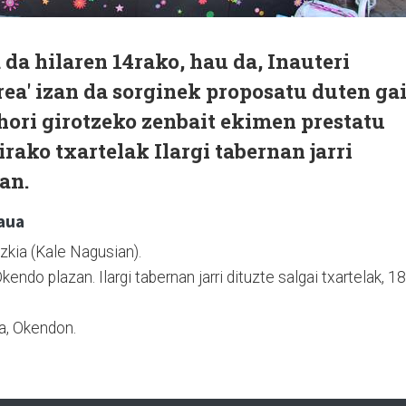
 da hilaren 14rako, hau da, Inauteri
rea' izan da sorginek proposatu duten ga
 hori girotzeko zenbait ekimen prestatu
irako txartelak Ilargi tabernan jarri
tan.
raua
zkia (Kale Nagusian).
kendo plazan. Ilargi tabernan jarri dituzte salgai txartelak, 18
a, Okendon.