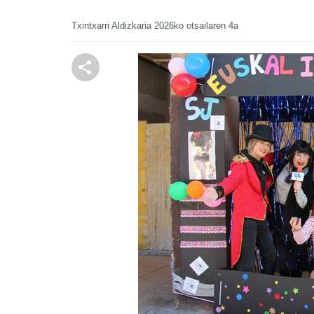
Txintxarri Aldizkaria
2026ko otsailaren 4a