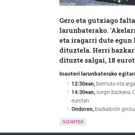
Gero eta gutxiago falta
larunbaterako. 'Akelar
eta iragarri dute egun
dituztela. Herri bazkar
dituzte salgai, 18 euro
Inauteri larunbaterako egita
12:30ean,
bermuta eta arga
14:30ean,
sorgin bazkaria, O
eurotan.
Ondoren,
bazkaloste girotu
GIZARTEA