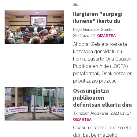
au…
Ilargiaren "aurpegi
ilunena" ikertu du
Iñigo Gonzalez Sarobe
2024 aza 22
GIZARTEA
Ahoztar Zelaieta ikerketa
kazetaria gonbidatu du
herrira Lasarte-Oria Osasun
Publikoaren Alde (LOOPA)
plataformak, Osakidetzaren
pribatizazio prozesu…
Osasungintza
publikoaren
defentsan elkartu dira
Txintxarri Aldizkaria
2023 uzt 17
GIZARTEA
Osasun sistema pubiko eta
duin bat bermatzeko