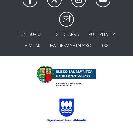
HONI BURUZ
LEGE OHARRA
PUBLIZITATEA
ARAUAK
HARREMANETARAKO
RSS