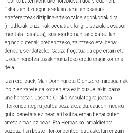
Publiko baten kontrako norabidean doa eredu hori.
Eskatzen dizuegun ereduan familien osasun-
erreferenteak diziplina-arteko talde egonkorrak dira
(medikuak, erizainak, pediatrak, langile sozialak, osasun
mentala... osatuta), ikuspegi komunitario batez lan
egingo dutenak, prebenitzeko, zaintzeko eta, behar
denean, sendatzeko. Gauza frogatua da epe ertain eta
luzean heriotza-tasak murrizteko eredu eraginkorrena
dela.
Izan ere, zuek, Mari Domingi eta Olentzero miresgarriak,
inoiz ez zarete gaixotzen eta ezin duzue jakin, baina
une honetan, Lasarte-Oriako Anbulategira joatea
Horkonpontegira joatea bezalakoa da, dauden mediku
gutxi denetara ezinean ari baitira, eman behar duten
arreta eman ezinean. Eta Hernaniko larrialdietara
bazoaz, han beste Horkonpontegi bat, askotan erizain