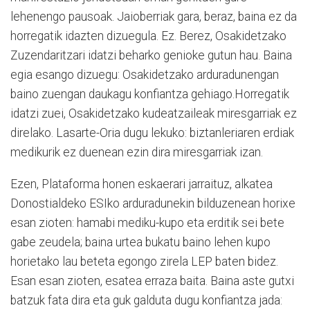
lehenengo pausoak. Jaioberriak gara, beraz, baina ez da
horregatik idazten dizuegula. Ez. Berez, Osakidetzako
Zuzendaritzari idatzi beharko genioke gutun hau. Baina
egia esango dizuegu: Osakidetzako arduradunengan
baino zuengan daukagu konfiantza gehiago.Horregatik
idatzi zuei, Osakidetzako kudeatzaileak miresgarriak ez
direlako. Lasarte-Oria dugu lekuko: biztanleriaren erdiak
medikurik ez duenean ezin dira miresgarriak izan.
Ezen, Plataforma honen eskaerari jarraituz, alkatea
Donostialdeko ESIko arduradunekin bilduzenean horixe
esan zioten: hamabi mediku-kupo eta erditik sei bete
gabe zeudela; baina urtea bukatu baino lehen kupo
horietako lau beteta egongo zirela LEP baten bidez.
Esan esan zioten, esatea erraza baita. Baina aste gutxi
batzuk fata dira eta guk galduta dugu konfiantza jada: