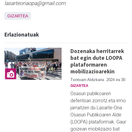
lasarteoriaopa@gmail.com
.
GIZARTEA
Erlazionatuak
Dozenaka herritarrek
bat egin dute LOOPA
plataformaren
mobilizazioarekin
Txintxarri Aldizkaria
2024 ira 30
GIZARTEA
Osasun publikoaren
defentsan zorrotz eta irmo
jarraitzen du Lasarte-Oria
Osasun Publikoaren Alde
(LOOPA) plataformak. Gaur
goizean mobilizazio bat