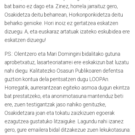
bat baino ez dago eta. Zinez, horrela jarraituz gero,
Osakidetza deitu beharrean, Horkonponkidetza deitu
beharko genioke. Hori inoiz ez gertatzea eskatzen
dizuegu. A, eta euskaraz artatuak izateko eskubidea ere
eskatzen dizuegu!
P.S.: Olentzero eta Mari Domingini bidalitako gutuna
aprobetxatuz, lasarteoriatarrei ere eskakizun bat luzatu
nahi diegu. Kalitatezko Osasun Publikoaren defentsa
guztion kontua dela pentsatzen dugu LOOPAn.
Horregatik, aurrerantzean egiteko asmoa dugun ekintza
bat prestatzeko, eta anonimotasuna mantenduz beti
ere, zuen testigantzak jaso nahiko genituzke,
Osakidetzara joan eta tokatu zaizkizuen egoerak
ezagutzea gustatuko litzaiguke. Lagundu nahi izanez
gero, gure emailera bidal ditzakezue zuen lekukotasuna: