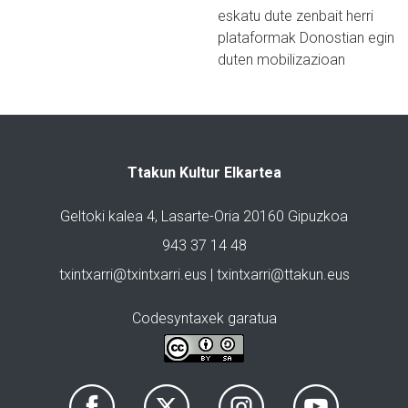
eskatu dute zenbait herri
plataformak Donostian egin
duten mobilizazioan
Ttakun Kultur Elkartea
Geltoki kalea 4, Lasarte-Oria 20160 Gipuzkoa
943 37 14 48
txintxarri@txintxarri.eus | txintxarri@ttakun.eus
Codesyntaxek garatua