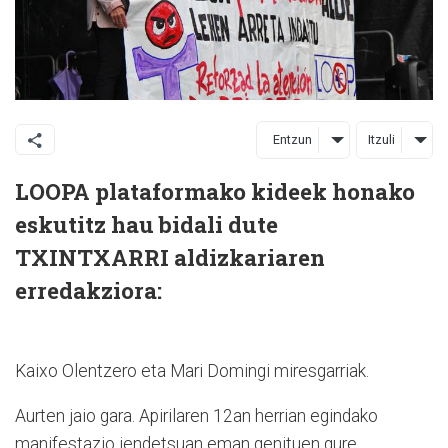
Entzun
Itzuli
LOOPA plataformako kideek honako
eskutitz hau bidali dute
TXINTXARRI aldizkariaren
erredakziora:
Kaixo Olentzero eta Mari Domingi miresgarriak.
Aurten jaio gara. Apirilaren 12an herrian egindako
manifestazio jendetsuan eman genituen gure