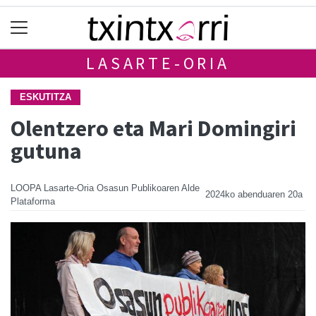
LASARTE-ORIA
ESKUTITZA
Olentzero eta Mari Domingiri
gutuna
LOOPA Lasarte-Oria Osasun Publikoaren Alde
2024ko abenduaren 20a
Plataforma