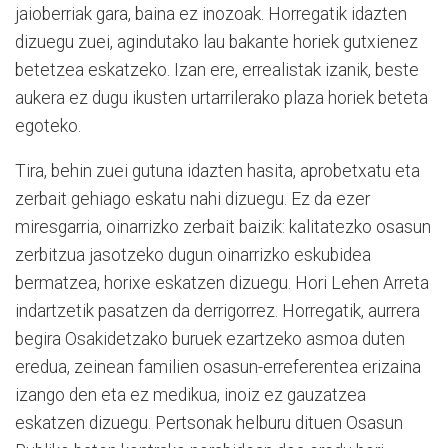
jaioberriak gara, baina ez inozoak. Horregatik idazten
dizuegu zuei, agindutako lau bakante horiek gutxienez
betetzea eskatzeko. Izan ere, errealistak izanik, beste
aukera ez dugu ikusten urtarrilerako plaza horiek beteta
egoteko.
Tira, behin zuei gutuna idazten hasita, aprobetxatu eta
zerbait gehiago eskatu nahi dizuegu. Ez da ezer
miresgarria, oinarrizko zerbait baizik: kalitatezko osasun
zerbitzua jasotzeko dugun oinarrizko eskubidea
bermatzea, horixe eskatzen dizuegu. Hori Lehen Arreta
indartzetik pasatzen da derrigorrez. Horregatik, aurrera
begira Osakidetzako buruek ezartzeko asmoa duten
eredua, zeinean familien osasun-erreferentea erizaina
izango den eta ez medikua, inoiz ez gauzatzea
eskatzen dizuegu. Pertsonak helburu dituen Osasun