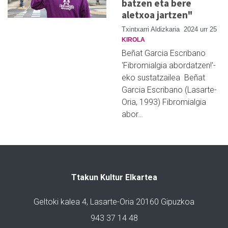
batzen eta bere
aletxoa jartzen"
Txintxarri Aldizkaria
2024 urr 25
KIROLA
Beñat Garcia Escribano
'Fibromialgia abordatzen!'-
eko sustatzailea Beñat
Garcia Escribano (Lasarte-
Oria, 1993) Fibromialgia
abor…
Ttakun Kultur Elkartea
Geltoki kalea 4, Lasarte-Oria 20160 Gipuzkoa
943 37 14 48