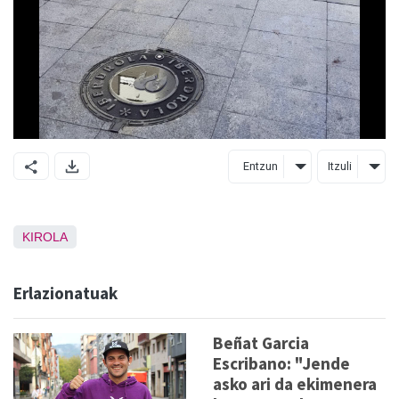
Entzun
Itzuli
KIROLA
Erlazionatuak
Beñat Garcia
Escribano: "Jende
asko ari da ekimenera