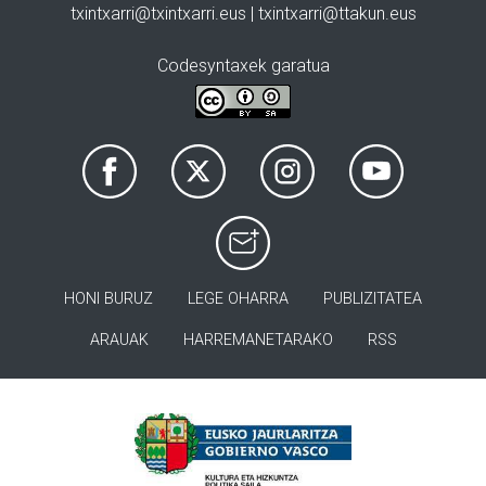
txintxarri@txintxarri.eus | txintxarri@ttakun.eus
Codesyntaxek garatua
HONI BURUZ
LEGE OHARRA
PUBLIZITATEA
ARAUAK
HARREMANETARAKO
RSS