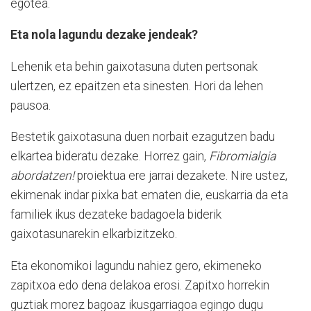
egotea.
Eta nola lagundu dezake jendeak?
Lehenik eta behin gaixotasuna duten pertsonak
ulertzen, ez epaitzen eta sinesten. Hori da lehen
pausoa.
Bestetik gaixotasuna duen norbait ezagutzen badu
elkartea bideratu dezake. Horrez gain,
Fibromialgia
abordatzen!
proiektua ere jarrai dezakete. Nire ustez,
ekimenak indar pixka bat ematen die, euskarria da eta
familiek ikus dezateke badagoela biderik
gaixotasunarekin elkarbizitzeko.
Eta ekonomikoi lagundu nahiez gero, ekimeneko
zapitxoa edo dena delakoa erosi. Zapitxo horrekin
guztiak morez bagoaz ikusgarriagoa egingo dugu