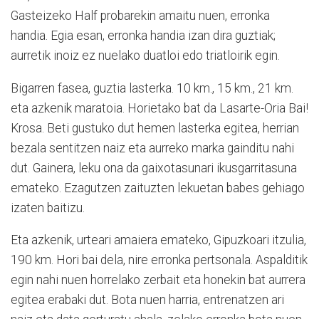
Gasteizeko Half probarekin amaitu nuen, erronka
handia. Egia esan, erronka handia izan dira guztiak;
aurretik inoiz ez nuelako duatloi edo triatloirik egin.
Bigarren fasea, guztia lasterka. 10 km., 15 km., 21 km.
eta azkenik maratoia. Horietako bat da Lasarte-Oria Bai!
Krosa. Beti gustuko dut hemen lasterka egitea, herrian
bezala sentitzen naiz eta aurreko marka gainditu nahi
dut. Gainera, leku ona da gaixotasunari ikusgarritasuna
emateko. Ezagutzen zaituzten lekuetan babes gehiago
izaten baitizu.
Eta azkenik, urteari amaiera emateko, Gipuzkoari itzulia,
190 km. Hori bai dela, nire erronka pertsonala. Aspalditik
egin nahi nuen horrelako zerbait eta honekin bat aurrera
egitea erabaki dut. Bota nuen harria, entrenatzen ari