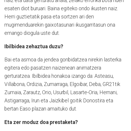
naiz eta data gerturatu ahala, zelako erronka bota nuen
esaten diot buruari. Baina egiteko ondo ikusten naiz.
Herri guztietatik pasa eta sortzen ari den
mugimenduarekin gaixotasunari ikusgarritasun ona
emango diogula uste dut.
Ibilbidea zehaztua duzu?
Bai eta asmoa da jendea gonbidatzea nirekin lasterka
egitera edo pasatzen naizenean animatzera
gerturatzea. Ibilbidea honakoa izango da: Asteasu,
Villabona, Ordizia, Zumarraga, Elgoibar, Deba, GR21tik
Zumaia, Zarautz, Orio, Usurbil, Lasarte-Oria, Hernani,
Astigarraga, Irun eta Jaizkibel goitik Donostira eta
bertan Easo plazan amaituko dut.
Eta zer moduz doa prestaketa?