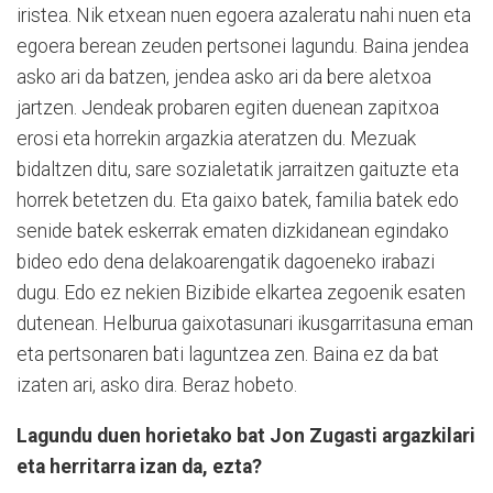
iristea. Nik etxean nuen egoera azaleratu nahi nuen eta
egoera berean zeuden pertsonei lagundu. Baina jendea
asko ari da batzen, jendea asko ari da bere aletxoa
jartzen. Jendeak probaren egiten duenean zapitxoa
erosi eta horrekin argazkia ateratzen du. Mezuak
bidaltzen ditu, sare sozialetatik jarraitzen gaituzte eta
horrek betetzen du. Eta gaixo batek, familia batek edo
senide batek eskerrak ematen dizkidanean egindako
bideo edo dena delakoarengatik dagoeneko irabazi
dugu. Edo ez nekien Bizibide elkartea zegoenik esaten
dutenean. Helburua gaixotasunari ikusgarritasuna eman
eta pertsonaren bati laguntzea zen. Baina ez da bat
izaten ari, asko dira. Beraz hobeto.
Lagundu duen
horietako
bat Jon Zugasti argazkilari
eta herritarra izan da, ezta?