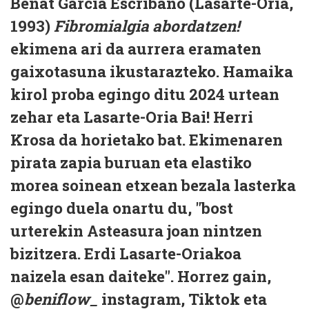
Beñat Garcia Escribano (Lasarte-Oria,
1993)
Fibromialgia abordatzen!
ekimena ari da aurrera eramaten
gaixotasuna ikustarazteko. Hamaika
kirol proba egingo ditu 2024 urtean
zehar eta Lasarte-Oria Bai! Herri
Krosa da horietako bat. Ekimenaren
pirata zapia buruan eta elastiko
morea soinean etxean bezala lasterka
egingo duela onartu du, "bost
urterekin Asteasura joan nintzen
bizitzera. Erdi Lasarte-Oriakoa
naizela esan daiteke". Horrez gain,
@
beniflow_
instagram, Tiktok eta