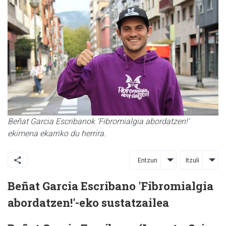
Beñat Garcia Escribanok 'Fibromialgia abordatzen!'
ekimena ekarriko du herrira.
Entzun
Itzuli
Beñat Garcia Escribano
'Fibromialgia
abordatzen!'-eko sustatzailea