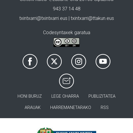
943 37 14 48
txintxarri@txintxarri.eus | txintxarri@ttakun.eus
Codesyntaxek garatua
HONI BURUZ
LEGE OHARRA
PUBLIZITATEA
ARAUAK
HARREMANETARAKO
RSS