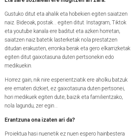
Gustuko ditut eta ahalik eta hobekien egiten saiatzen
naiz. Bideoak, postak… egiten ditut. Instagram, Tiktok
eta youtube kanala ere baditut eta azken horretan,
saiatzen naiz batetik lasterketak nola prestatzen
ditudan erakusten, erronka berak eta gero elkarrizketak
egiten ditut gaixotasuna duten pertsonekin edo
medikuekin.
Horrez gain, nik nire esperientziatik ere aholku batzuk
ere ematen dizkiet, ez gaixotasuna duten pertsonei,
hori medikuek egiten dute, baizik eta familientzako,
nola lagundu, zer egin…
Erantzuna ona izaten ari da?
Proiektua hasi nuenetik ez nuen espero hainbestera