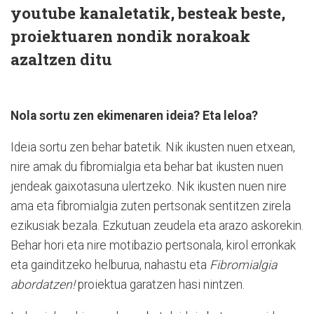
youtube kanaletatik, besteak beste,
proiektuaren nondik norakoak
azaltzen ditu
Nola sortu zen ekimenaren ideia? Eta leloa?
Ideia sortu zen behar batetik. Nik ikusten nuen etxean,
nire amak du fibromialgia eta behar bat ikusten nuen
jendeak gaixotasuna ulertzeko. Nik ikusten nuen nire
ama eta fibromialgia zuten pertsonak sentitzen zirela
ezikusiak bezala. Ezkutuan zeudela eta arazo askorekin.
Behar hori eta nire motibazio pertsonala, kirol erronkak
eta gainditzeko helburua, nahastu eta
Fibromialgia
abordatzen!
proiektua garatzen hasi nintzen.