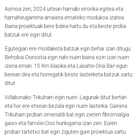
Asmoa zen, 2024 urtean hamabi erronka egitea eta
hamahirugarrena amaiera emateko modukoa izatea.
Baina proiektuak bere bidea hartu du eta beste proba
batzuk ere egin ditut.
Egutegian ere moldaketa batzuk egin behar izan ditugu.
Behobia-Donostia egin nahi nuen baina ezin izan nuen
izena eman. 15 Km klasika eta Lasarte-Oria Bai! egun
berean dira eta horregatik beste lasterketa batzuk sartu
ditut.
Villabonako Trikuharri egin nuen. Lagunak ditut bertan
eta hor ere etxean bezala egin nuen lasterka. Gainera
Trikuharri proban omenaldi bat egin zieten fibromialgia
gaixo eta familiei.Oso hunkigarria izan zen. Euren
proban tartetxo bat egin ziguten gure proiektua sartu