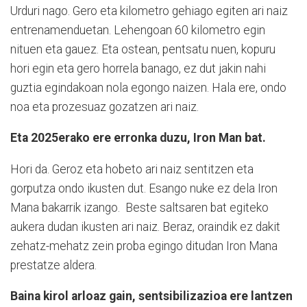
Urduri nago. Gero eta kilometro gehiago egiten ari naiz
entrenamenduetan. Lehengoan 60 kilometro egin
nituen eta gauez. Eta ostean, pentsatu nuen, kopuru
hori egin eta gero horrela banago, ez dut jakin nahi
guztia egindakoan nola egongo naizen. Hala ere, ondo
noa eta prozesuaz gozatzen ari naiz.
Eta 2025erako ere erronka duzu, Iron Man bat.
Hori da. Geroz eta hobeto ari naiz sentitzen eta
gorputza ondo ikusten dut. Esango nuke ez dela Iron
Mana bakarrik izango. Beste saltsaren bat egiteko
aukera dudan ikusten ari naiz. Beraz, oraindik ez dakit
zehatz-mehatz zein proba egingo ditudan Iron Mana
prestatze aldera.
Baina kirol arloaz gain, sentsibilizazioa ere lantzen