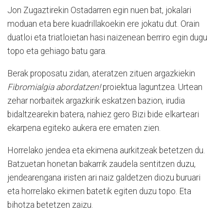
Jon Zugaztirekin Ostadarren egin nuen bat, jokalari
moduan eta bere kuadrillakoekin ere jokatu dut. Orain
duatloi eta triatloietan hasi naizenean berriro egin dugu
topo eta gehiago batu gara.
Berak proposatu zidan, ateratzen zituen argazkiekin
Fibromialgia abordatzen!
proiektua laguntzea. Urtean
zehar norbaitek argazkirik eskatzen bazion, irudia
bidaltzearekin batera, nahiez gero Bizi bide elkarteari
ekarpena egiteko aukera ere ematen zien.
Horrelako jendea eta ekimena aurkitzeak betetzen du.
Batzuetan honetan bakarrik zaudela sentitzen duzu,
jendearengana iristen ari naiz galdetzen diozu buruari
eta horrelako ekimen batetik egiten duzu topo. Eta
bihotza betetzen zaizu.