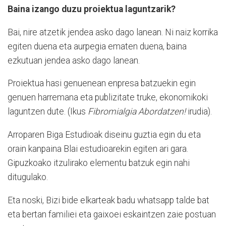
Baina izango duzu proiektua laguntzarik?
Bai, nire atzetik jendea asko dago lanean. Ni naiz korrika
egiten duena eta aurpegia ematen duena, baina
ezkutuan jendea asko dago lanean.
Proiektua hasi genuenean enpresa batzuekin egin
genuen harremana eta publizitate truke, ekonomikoki
laguntzen dute. (Ikus
Fibromialgia Abordatzen!
irudia).
Arroparen Biga Estudioak diseinu guztia egin du eta
orain kanpaina Blai estudioarekin egiten ari gara.
Gipuzkoako itzulirako elementu batzuk egin nahi
ditugulako.
Eta noski, Bizi bide elkarteak badu whatsapp talde bat
eta bertan familiei eta gaixoei eskaintzen zaie postuan