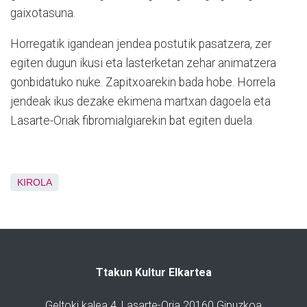
gaixotasuna.
Horregatik igandean jendea postutik pasatzera, zer
egiten dugun ikusi eta lasterketan zehar animatzera
gonbidatuko nuke. Zapitxoarekin bada hobe. Horrela
jendeak ikus dezake ekimena martxan dagoela eta
Lasarte-Oriak fibromialgiarekin bat egiten duela.
KIROLA
Ttakun Kultur Elkartea
Geltoki kalea 4, Lasarte-Oria 20160 Gipuzkoa