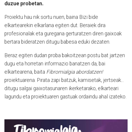
duzue probetan.
Proiektu hau nik sortu nuen, baina Bizi bide
elkartearekin elkarlana egiten dut. Beraiek dira
profesionalak eta guregana gerturatzen diren gaixoak
bertara bideratzen ditugu babesa eduki dezaten.
Beraz egiten dudan proba bakoitzean postu bat jartzen
dugu eta horretan informazio banatzen da, bai
elkartearena, baita
Fibromialgia abordatzen!
proiektuarena. Pirata zapi batzuk, kamisetak, jertseak...
ditugu salgai gaixotasunaren ikerketarako, elkarteari
lagundu eta proiektuaren gastuak ordaindu ahal izateko.