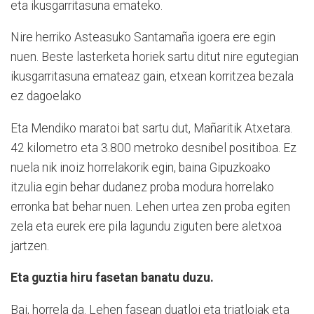
eta ikusgarritasuna emateko.
Nire herriko Asteasuko Santamaña igoera ere egin
nuen. Beste lasterketa horiek sartu ditut nire egutegian
ikusgarritasuna emateaz gain, etxean korritzea bezala
ez dagoelako
Eta Mendiko maratoi bat sartu dut, Mañaritik Atxetara.
42 kilometro eta 3.800 metroko desnibel positiboa. Ez
nuela nik inoiz horrelakorik egin, baina Gipuzkoako
itzulia egin behar dudanez proba modura horrelako
erronka bat behar nuen. Lehen urtea zen proba egiten
zela eta eurek ere pila lagundu ziguten bere aletxoa
jartzen.
Eta guztia hiru fasetan banatu duzu.
Bai, horrela da. Lehen fasean duatloi eta triatloiak eta