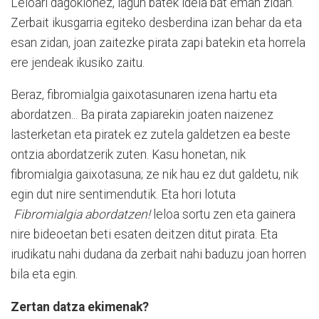
Leloari dagokionez, lagun batek ideia bat eman zidan.
Zerbait ikusgarria egiteko desberdina izan behar da eta
esan zidan, joan zaitezke pirata zapi batekin eta horrela
ere jendeak ikusiko zaitu.
Beraz, fibromialgia gaixotasunaren izena hartu eta
abordatzen... Ba pirata zapiarekin joaten naizenez
lasterketan eta piratek ez zutela galdetzen ea beste
ontzia abordatzerik zuten. Kasu honetan, nik
fibromialgia gaixotasuna; ze nik hau ez dut galdetu, nik
egin dut nire sentimendutik. Eta hori lotuta
Fibromialgia abordatzen!
leloa sortu zen eta gainera
nire bideoetan beti esaten deitzen ditut pirata. Eta
irudikatu nahi dudana da zerbait nahi baduzu joan horren
bila eta egin.
Zertan datza ekimenak?