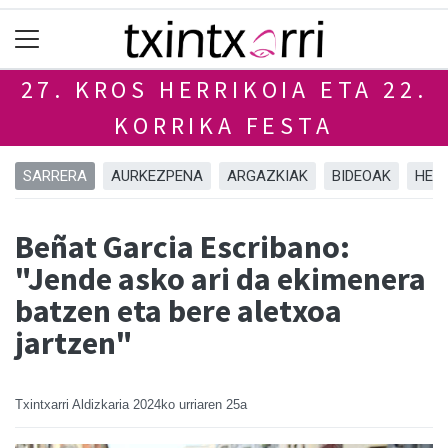
27. KROS HERRIKOIA ETA 22.
KORRIKA FESTA
SARRERA
AURKEZPENA
ARGAZKIAK
BIDEOAK
HELD
Beñat Garcia Escribano:
"Jende asko ari da ekimenera
batzen eta bere aletxoa
jartzen"
Txintxarri Aldizkaria
2024ko urriaren 25a