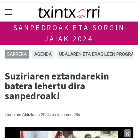
SANPEDROAK ETA SORGIN
JAIAK 2024
SARRERA
AGENDA
UDALAREN ETA ERAGILEEN PROGRA
Suziriaren eztandarekin
batera lehertu dira
sanpedroak!
Txintxarri Aldizkaria
2024ko ekainaren 28a