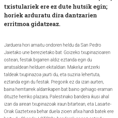
txistulariek ere ez dute hutsik egin;
horiek arduratu dira dantzarien
erritmoa gidatzeaz.
Jarduera hori amaitu ondoren heldu da San Pedro
Jaietako une berezietako bat. Goizeko txupinazioaren
ostean, festak bigarren aldiz eztanda egin du
arratsaldean helduen ekitaldian. Makelur antzerki
taldeak txupinazoa jaurti du, eta suziria lehertuta,
eztanda egin du festak. Pregoirik ez da izan aurten,
baina herritarrek aldarrikapen bat baino gehiago eraman
dituzte herriko plazara; Palestinako bandera ikusi ahal
izan da airean txupinazoak iraun bitartean, eta Lasarte-
Oriak Gaztetxea behar duela zioen afixa handi batek ere