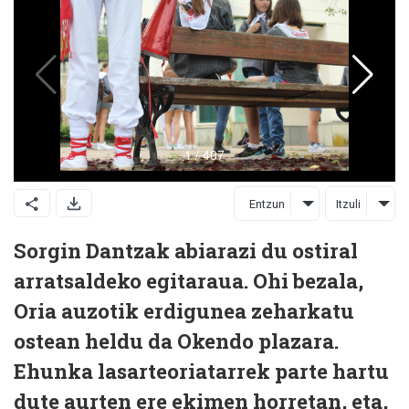
Entzun
Itzuli
Sorgin Dantzak abiarazi du ostiral
arratsaldeko egitaraua. Ohi bezala,
Oria auzotik erdigunea zeharkatu
ostean heldu da Okendo plazara.
Ehunka lasarteoriatarrek parte hartu
dute aurten ere ekimen horretan, eta,