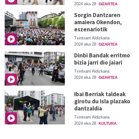
2024 eka 28
GIZARTEA
Sorgin Dantzaren
amaiera Okendon,
eszenariotik
Txintxarri Aldizkaria
2024 eka 28
GIZARTEA
Dinbi Bandak erritmo
bizia jarri dio jaiari
Txintxarri Aldizkaria
2024 eka 28
GIZARTEA
Ibai Berriak taldeak
girotu du Isla plazako
dantzaldia
Txintxarri Aldizkaria
2024 eka 28
KULTURA