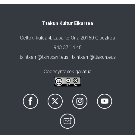
Ttakun Kultur Elkartea
Geltoki kalea 4, Lasarte-Oria 20160 Gipuzkoa
943 37 14 48
txintxarri@txintxarri.eus | txintxarri@ttakun.eus
Codesyntaxek garatua