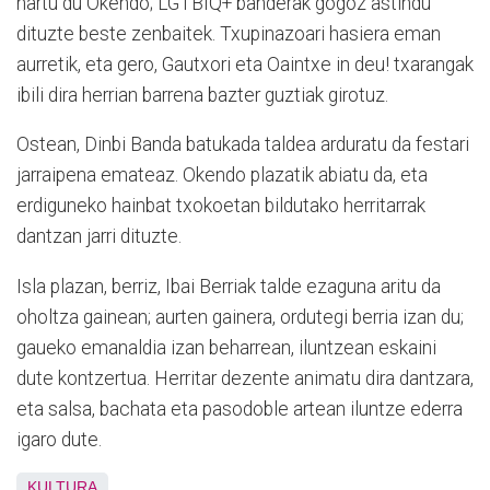
hartu du Okendo; LGTBIQ+ banderak gogoz astindu
dituzte beste zenbaitek. Txupinazoari hasiera eman
aurretik, eta gero, Gautxori eta Oaintxe in deu! txarangak
ibili dira herrian barrena bazter guztiak girotuz.
Ostean, Dinbi Banda batukada taldea arduratu da festari
jarraipena emateaz. Okendo plazatik abiatu da, eta
erdiguneko hainbat txokoetan bildutako herritarrak
dantzan jarri dituzte.
Isla plazan, berriz, Ibai Berriak talde ezaguna aritu da
oholtza gainean; aurten gainera, ordutegi berria izan du;
gaueko emanaldia izan beharrean, iluntzean eskaini
dute kontzertua. Herritar dezente animatu dira dantzara,
eta salsa, bachata eta pasodoble artean iluntze ederra
igaro dute.
KULTURA