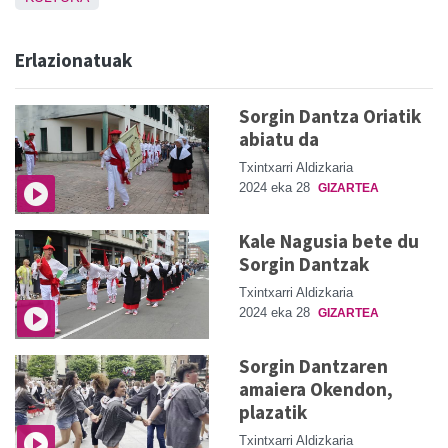
Erlazionatuak
Sorgin Dantza Oriatik
abiatu da
Txintxarri Aldizkaria
2024 eka 28
GIZARTEA
Kale Nagusia bete du
Sorgin Dantzak
Txintxarri Aldizkaria
2024 eka 28
GIZARTEA
Sorgin Dantzaren
amaiera Okendon,
plazatik
Txintxarri Aldizkaria