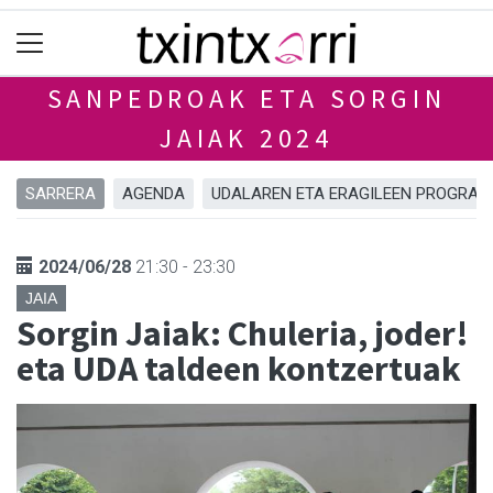
SANPEDROAK ETA SORGIN
JAIAK 2024
SARRERA
AGENDA
UDALAREN ETA ERAGILEEN PROGRA
2024/06/28
21:30 - 23:30
JAIA
Sorgin Jaiak: Chuleria, joder!
eta UDA taldeen kontzertuak