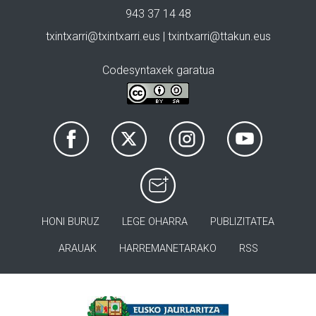
943 37 14 48
txintxarri@txintxarri.eus | txintxarri@ttakun.eus
Codesyntaxek garatua
HONI BURUZ
LEGE OHARRA
PUBLIZITATEA
ARAUAK
HARREMANETARAKO
RSS