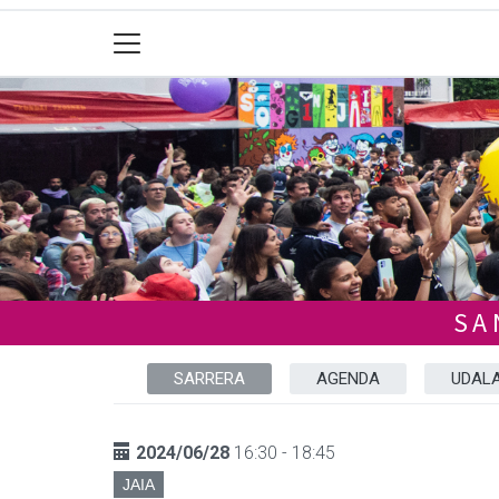
SA
SARRERA
AGENDA
UDALA
2024/06/28
16:30 - 18:45
JAIA