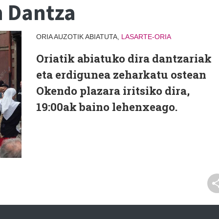
n Dantza
ORIA AUZOTIK ABIATUTA,
LASARTE-ORIA
Oriatik abiatuko dira dantzariak
eta erdigunea zeharkatu ostean
Okendo plazara iritsiko dira,
19:00ak baino lehenxeago.