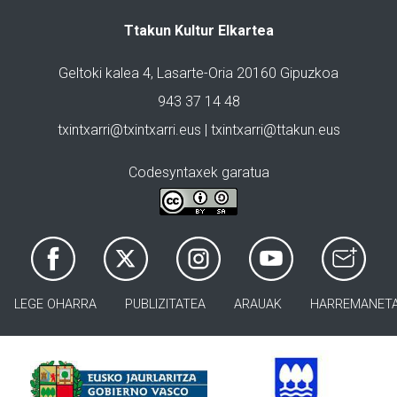
Ttakun Kultur Elkartea
Geltoki kalea 4, Lasarte-Oria 20160 Gipuzkoa
943 37 14 48
txintxarri@txintxarri.eus | txintxarri@ttakun.eus
Codesyntaxek garatua
LEGE OHARRA
PUBLIZITATEA
ARAUAK
HARREMANET