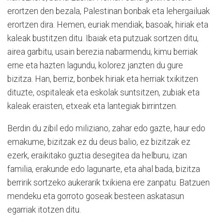
erortzen den bezala, Palestinan bonbak eta lehergailuak
erortzen dira. Hemen, euriak mendiak, basoak, hiriak eta
kaleak bustitzen ditu. Ibaiak eta putzuak sortzen ditu,
airea garbitu, usain berezia nabarmendu, kimu berriak
erne eta hazten lagundu, kolorez janzten du gure
bizitza. Han, berriz, bonbek hiriak eta herriak txikitzen
dituzte, ospitaleak eta eskolak suntsitzen, zubiak eta
kaleak eraisten, etxeak eta lantegiak birrintzen.
Berdin du zibil edo miliziano, zahar edo gazte, haur edo
emakume, bizitzak ez du deus balio, ez bizitzak ez
ezerk, eraikitako guztia desegitea da helburu, izan
familia, erakunde edo lagunarte, eta ahal bada, bizitza
berririk sortzeko aukerarik txikiena ere zanpatu. Batzuen
mendeku eta gorroto goseak besteen askatasun
egarriak itotzen ditu.