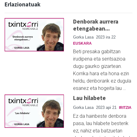
Erlazionatuak
Denborak aurrera
etengabean...
Gorka Lasa
2023 ira 22
EUSKARA
Beti presaka gabiltzan
irudipena eta sentsazioa
dugu gaurko gizartean.
Korrika hara eta hona ezin
heldu, denborarik ez dugula
esanez eta hogeita lau …
Lau hilabete
Gorka Lasa
2023 api 21
IRITZIA
Ez da hainbeste denbora
pasa, lau hilabete besterik
ez, nahiz eta batzuetan