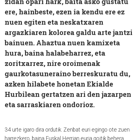
zidan opari hark, baita asko gustatu
ere, hainbeste, ezen ia kendu ere ez
nuen egiten eta neskatxaren
argazkiaren kolorea galdu arte jantzi
bainuen. Ahaztua nuen kamixeta
hura, baina halabeharrez, eta
zoritxarrez, nire oroimenak
gaurkotasuneraino berreskuratu du,
azken hilabete honetan Ekialde
Hurbilean gertatzen ari den jazarpen
eta sarraskiaren ondorioz.
34 urte igaro dira ordutik. Zenbat euri egingo ote zuen
harrezkero, baina Euskal Herrian euria goitik behera