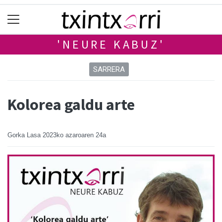
'NEURE KABUZ'
SARRERA
Kolorea galdu arte
Gorka Lasa
2023ko azaroaren 24a