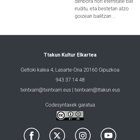
denbora hori eternitate bat
iruditu, eta bestetan atzo
goizean bailitzan …
Ttakun Kultur Elkartea
Geltoki kalea 4, Lasarte-Oria 20160 Gipuzkoa
943 37 14 48
txintxarri@txintxarri.eus | txintxarri@ttakun.eus
Codesyntaxek garatua