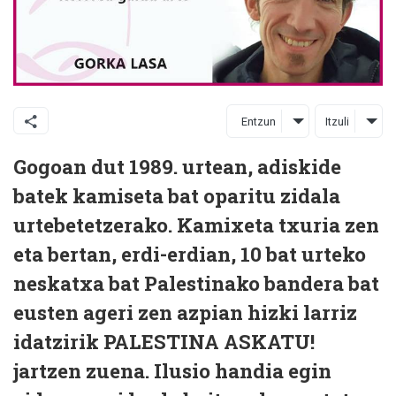
Entzun
Itzuli
Gogoan dut 1989. urtean, adiskide
batek kamiseta bat oparitu zidala
urtebetetzerako. Kamixeta txuria zen
eta bertan, erdi-erdian, 10 bat urteko
neskatxa bat Palestinako bandera bat
eusten ageri zen azpian hizki larriz
idatzirik PALESTINA ASKATU!
jartzen zuena. Ilusio handia egin