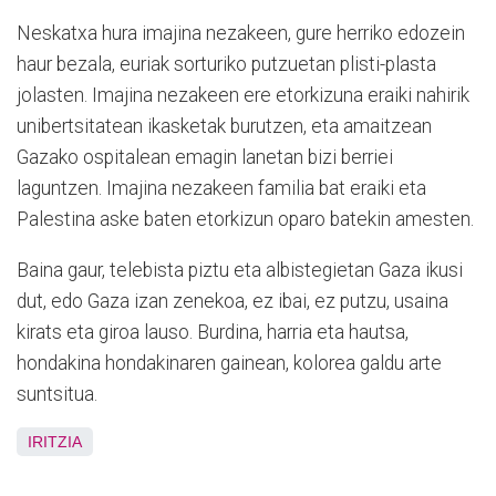
Neskatxa hura imajina nezakeen, gure herriko edozein
haur bezala, euriak sorturiko putzuetan plisti-plasta
jolasten. Imajina nezakeen ere etorkizuna eraiki nahirik
unibertsitatean ikasketak burutzen, eta amaitzean
Gazako ospitalean emagin lanetan bizi berriei
laguntzen. Imajina nezakeen familia bat eraiki eta
Palestina aske baten etorkizun oparo batekin amesten.
Baina gaur, telebista piztu eta albistegietan Gaza ikusi
dut, edo Gaza izan zenekoa, ez ibai, ez putzu, usaina
kirats eta giroa lauso. Burdina, harria eta hautsa,
hondakina hondakinaren gainean, kolorea galdu arte
suntsitua.
IRITZIA