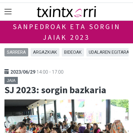
SANPEDROAK ETA SORGIN
JAIAK 2023
SARRERA
ARGAZKIAK
BIDEOAK
UDALAREN EGITARAU
2023/06/29
14:00 - 17:00
JAIA
SJ 2023: sorgin bazkaria