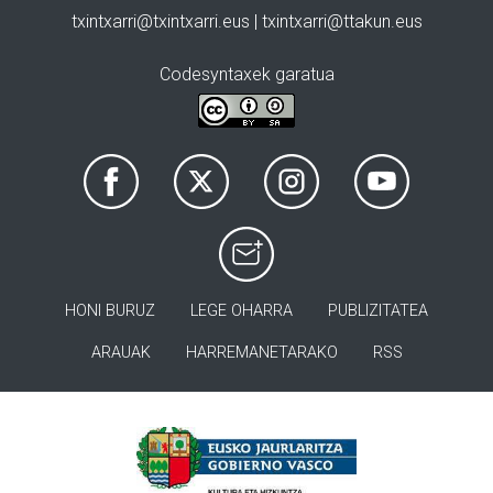
txintxarri@txintxarri.eus | txintxarri@ttakun.eus
Codesyntaxek garatua
HONI BURUZ
LEGE OHARRA
PUBLIZITATEA
ARAUAK
HARREMANETARAKO
RSS