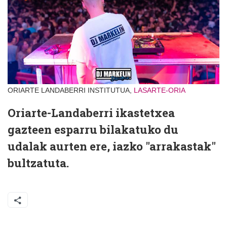
ORIARTE LANDABERRI INSTITUTUA,
LASARTE-ORIA
Oriarte-Landaberri ikastetxea
gazteen esparru bilakatuko du
udalak aurten ere, iazko "arrakastak"
bultzatuta.