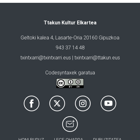
Ttakun Kultur Elkartea
Geltoki kalea 4, Lasarte-Oria 20160 Gipuzkoa
943 37 14 48
txintxarri@txintxarri.eus | txintxarri@ttakun.eus
Codesyntaxek garatua