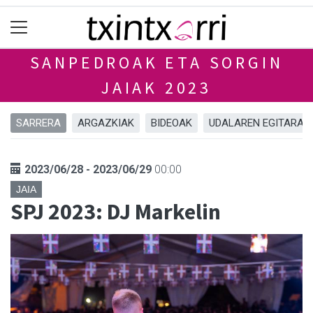
SANPEDROAK ETA SORGIN
JAIAK 2023
SARRERA
ARGAZKIAK
BIDEOAK
UDALAREN EGITARAU
2023/06/28 - 2023/06/29
00:00
JAIA
SPJ 2023: DJ Markelin