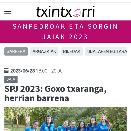
SANPEDROAK ETA SORGIN
JAIAK 2023
SARRERA
ARGAZKIAK
BIDEOAK
UDALAREN EGITARAU
2023/06/28
18:00 - 20:00
JAIA
SPJ 2023: Goxo txaranga,
herrian barrena