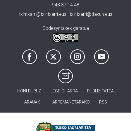
943 37 14 48
txintxarri@txintxarri.eus | txintxarri@ttakun.eus
Codesyntaxek garatua
HONI BURUZ
LEGE OHARRA
PUBLIZITATEA
ARAUAK
HARREMANETARAKO
RSS