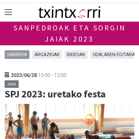
SANPEDROAK ETA SORGIN
JAIAK 2023
SARRERA
ARGAZKIAK
BIDEOAK
UDALAREN EGITARAU
2023/06/28
10:00 - 12:00
JAIA
SPJ 2023: uretako festa