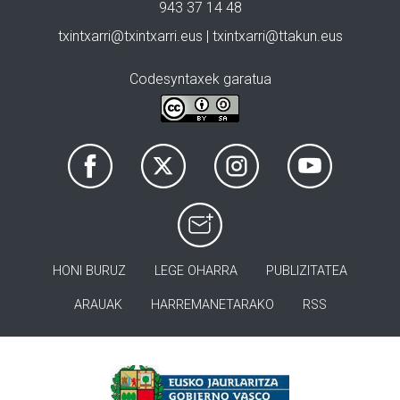
943 37 14 48
txintxarri@txintxarri.eus | txintxarri@ttakun.eus
Codesyntaxek garatua
HONI BURUZ
LEGE OHARRA
PUBLIZITATEA
ARAUAK
HARREMANETARAKO
RSS