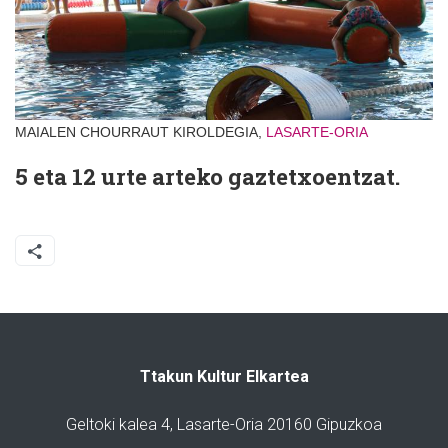
MAIALEN CHOURRAUT KIROLDEGIA,
LASARTE-ORIA
5 eta 12 urte arteko gaztetxoentzat.
Ttakun Kultur Elkartea
Geltoki kalea 4, Lasarte-Oria 20160 Gipuzkoa