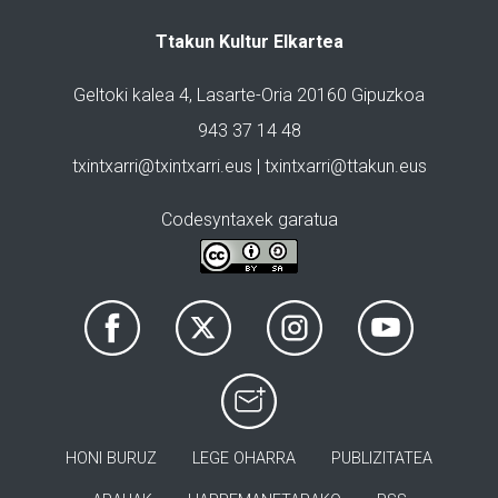
Ttakun Kultur Elkartea
Geltoki kalea 4, Lasarte-Oria 20160 Gipuzkoa
943 37 14 48
txintxarri@txintxarri.eus | txintxarri@ttakun.eus
Codesyntaxek garatua
HONI BURUZ
LEGE OHARRA
PUBLIZITATEA