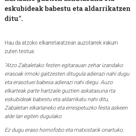
eskubideak babestu eta aldarrikatzen
ditu".
Hau da atzoko elkarretaratzean auzotarrek irakurri
zuten testua:
"Atzo Zabaletako festen egitarauan zehar izandako
erasoak irmoki gaitzesten ditugula adierazi nahi dugu
eta erasotuei babesa adierazi nahi diegu. Auzo
elkarteak parte hartzaile guztien askatasuna rta
eskubideak babestu eta aldarrikatu nahi ditu,
Zabaletan elkarlaneko eta errespetuzko festa askeen
alde lan egiten dugulako.
Ez dugu eraso homofobo eta matxistarik onartuko.