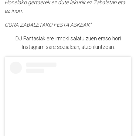
Honelako gertaerek ez dute lekurik ez Zabaletan eta
ez inon.
GORA ZABALETAKO FESTA ASKEAK"
DJ Fantasiak ere irmoki salatu zuen eraso hori
Instagram sare sozialean, atzo iluntzean.