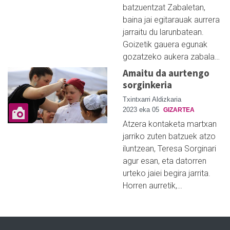
batzuentzat Zabaletan,
baina jai egitarauak aurrera
jarraitu du larunbatean.
Goizetik gauera egunak
gozatzeko aukera zabala…
Amaitu da aurtengo
sorginkeria
Txintxarri Aldizkaria
2023 eka 05
GIZARTEA
Atzera kontaketa martxan
jarriko zuten batzuek atzo
iluntzean, Teresa Sorginari
agur esan, eta datorren
urteko jaiei begira jarrita.
Horren aurretik,…