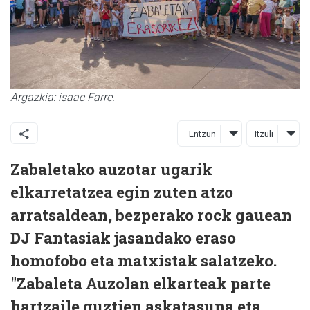
Argazkia: isaac Farre.
Entzun
Itzuli
Zabaletako auzotar ugarik
elkarretatzea egin zuten atzo
arratsaldean, bezperako rock gauean
DJ Fantasiak jasandako eraso
homofobo eta matxistak salatzeko.
"Zabaleta Auzolan elkarteak parte
hartzaile guztien askatasuna eta