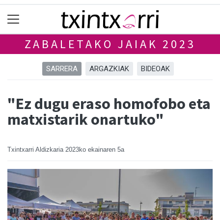
ZABALETAKO JAIAK 2023
SARRERA
ARGAZKIAK
BIDEOAK
"Ez dugu eraso homofobo eta
matxistarik onartuko"
Txintxarri Aldizkaria
2023ko ekainaren 5a