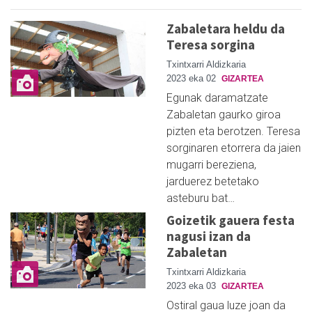
Zabaletara heldu da
Teresa sorgina
Txintxarri Aldizkaria
2023 eka 02
GIZARTEA
Egunak daramatzate
Zabaletan gaurko giroa
pizten eta berotzen. Teresa
sorginaren etorrera da jaien
mugarri bereziena,
jarduerez betetako
asteburu bat…
Goizetik gauera festa
nagusi izan da
Zabaletan
Txintxarri Aldizkaria
2023 eka 03
GIZARTEA
Ostiral gaua luze joan da