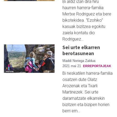
Bi aldiz izan dira hiru
haurren harrera-familia
Mertxe Rodriguez eta bere
bikotekidea. "Ezohiko"
kasuak bizitzea egokitu
zaiela kontatu dio
Rodriguez…
Sei urte elkarren
berotasunean
Maddi Noriega Zaldua
2021 mai 21
ERREPORTAJEAK
Bi neskatilen harrera-familia
osatzen dute Olatz
Arozenak eta Txarli
Martinezek. Sei urte
daramatzate elkarrekin
bizitzen eta bizipen horien
berri em…