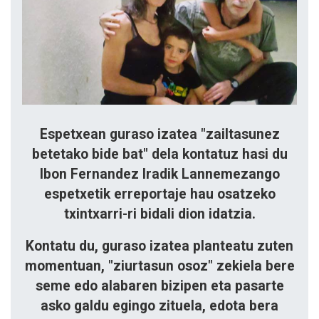
Espetxean guraso izatea "zailtasunez
betetako bide bat" dela kontatuz hasi du
Ibon Fernandez Iradik Lannemezango
espetxetik erreportaje hau osatzeko
txintxarri-ri bidali dion idatzia.
Kontatu du, guraso izatea planteatu zuten
momentuan, "ziurtasun osoz" zekiela bere
seme edo alabaren bizipen eta pasarte
asko galdu egingo zituela, edota bera