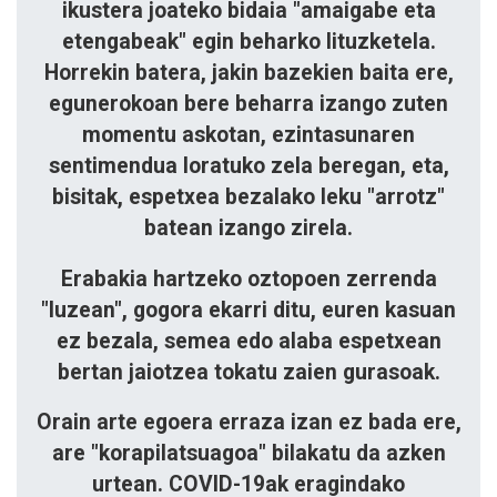
ikustera joateko bidaia "amaigabe eta
etengabeak" egin beharko lituzketela.
Horrekin batera, jakin bazekien baita ere,
egunerokoan bere beharra izango zuten
momentu askotan, ezintasunaren
sentimendua loratuko zela beregan, eta,
bisitak, espetxea bezalako leku "arrotz"
batean izango zirela.
Erabakia hartzeko oztopoen zerrenda
"luzean", gogora ekarri ditu, euren kasuan
ez bezala, semea edo alaba espetxean
bertan jaiotzea tokatu zaien gurasoak.
Orain arte egoera erraza izan ez bada ere,
are "korapilatsuagoa" bilakatu da azken
urtean. COVID-19ak eragindako