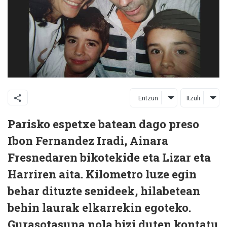
Entzun
Itzuli
Parisko espetxe batean dago preso
Ibon Fernandez Iradi, Ainara
Fresnedaren bikotekide eta Lizar eta
Harriren aita. Kilometro luze egin
behar dituzte senideek, hilabetean
behin laurak elkarrekin egoteko.
Gurasotasuna nola bizi duten kontatu