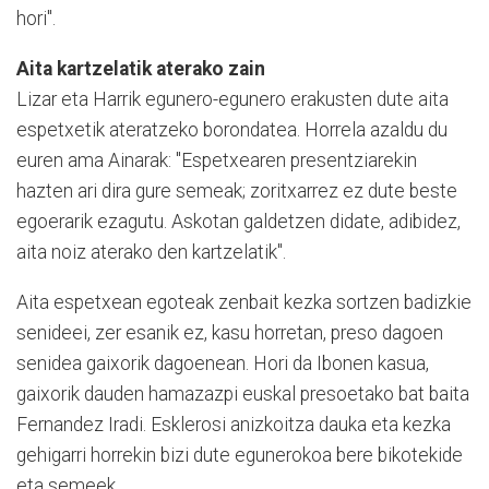
hori".
Aita kartzelatik aterako zain
Lizar eta Harrik egunero-egunero erakusten dute aita
espetxetik ateratzeko borondatea. Horrela azaldu du
euren ama Ainarak: "Espetxearen presentziarekin
hazten ari dira gure semeak; zoritxarrez ez dute beste
egoerarik ezagutu. Askotan galdetzen didate, adibidez,
aita noiz aterako den kartzelatik".
Aita espetxean egoteak zenbait kezka sortzen badizkie
senideei, zer esanik ez, kasu horretan, preso dagoen
senidea gaixorik dagoenean. Hori da Ibonen kasua,
gaixorik dauden hamazazpi euskal presoetako bat baita
Fernandez Iradi. Esklerosi anizkoitza dauka eta kezka
gehigarri horrekin bizi dute egunerokoa bere bikotekide
eta semeek.