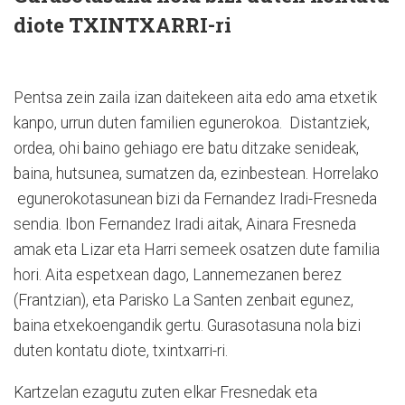
diote TXINTXARRI-ri
Pentsa zein zaila izan daitekeen aita edo ama etxetik
kanpo, urrun duten familien egunerokoa. Distantziek,
ordea, ohi baino gehiago ere batu ditzake senideak,
baina, hutsunea, sumatzen da, ezinbestean. Horrelako
egunerokotasunean bizi da Fernandez Iradi-Fresneda
sendia. Ibon Fernandez Iradi aitak, Ainara Fresneda
amak eta Lizar eta Harri semeek osatzen dute familia
hori. Aita espetxean dago, Lannemezanen berez
(Frantzian), eta Parisko La Santen zenbait egunez,
baina etxekoengandik gertu. Gurasotasuna nola bizi
duten kontatu diote, txintxarri-ri.
Kartzelan ezagutu zuten elkar Fresnedak eta