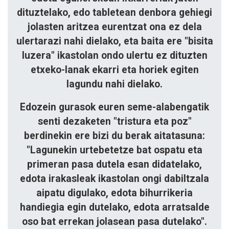
dituztelako, edo tabletean denbora gehiegi
jolasten aritzea eurentzat ona ez dela
ulertarazi nahi dielako, eta baita ere "bisita
luzera" ikastolan ondo ulertu ez dituzten
etxeko-lanak ekarri eta horiek egiten
lagundu nahi dielako.
Edozein gurasok euren seme-alabengatik
senti dezaketen "tristura eta poz"
berdinekin ere bizi du berak aitatasuna:
"Lagunekin urtebetetze bat ospatu eta
primeran pasa dutela esan didatelako,
edota irakasleak ikastolan ongi dabiltzala
aipatu digulako, edota bihurrikeria
handiegia egin dutelako, edota arratsalde
oso bat errekan jolasean pasa dutelako".