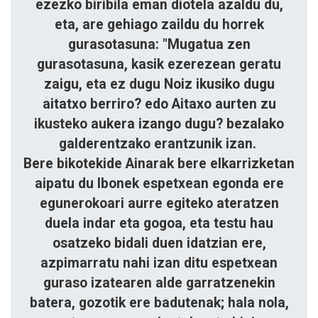
ezezko biribila eman diotela azaldu du,
eta, are gehiago zaildu du horrek
gurasotasuna: "Mugatua zen
gurasotasuna, kasik ezerezean geratu
zaigu, eta ez dugu Noiz ikusiko dugu
aitatxo berriro? edo Aitaxo aurten zu
ikusteko aukera izango dugu? bezalako
galderentzako erantzunik izan.
Bere bikotekide Ainarak bere elkarrizketan
aipatu du Ibonek espetxean egonda ere
egunerokoari aurre egiteko ateratzen
duela indar eta gogoa, eta testu hau
osatzeko bidali duen idatzian ere,
azpimarratu nahi izan ditu espetxean
guraso izatearen alde garratzenekin
batera, gozotik ere badutenak; hala nola,