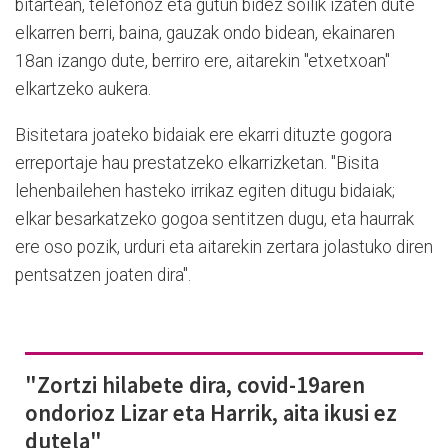
bitartean, telefonoz eta gutun bidez soilik izaten dute
elkarren berri, baina, gauzak ondo bidean, ekainaren
18an izango dute, berriro ere, aitarekin "etxetxoan"
elkartzeko aukera.
Bisitetara joateko bidaiak ere ekarri dituzte gogora
erreportaje hau prestatzeko elkarrizketan. "Bisita
lehenbailehen hasteko irrikaz egiten ditugu bidaiak;
elkar besarkatzeko gogoa sentitzen dugu, eta haurrak
ere oso pozik, urduri eta aitarekin zertara jolastuko diren
pentsatzen joaten dira".
"Zortzi hilabete dira, covid-19aren
ondorioz Lizar eta Harrik, aita ikusi ez
dutela"