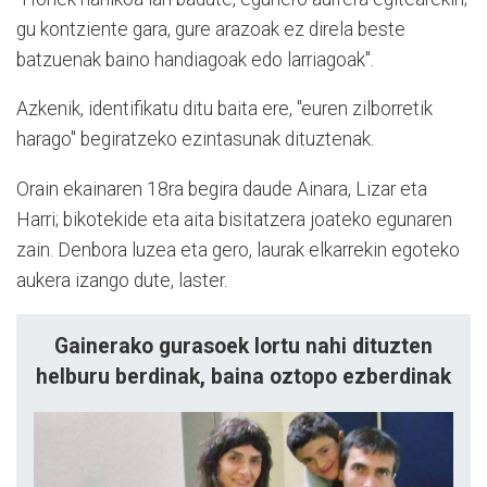
gu kontziente gara, gure arazoak ez direla beste
batzuenak baino handiagoak edo larriagoak".
Azkenik, identifikatu ditu baita ere, "euren zilborretik
harago" begiratzeko ezintasunak dituztenak.
Orain ekainaren 18ra begira daude Ainara, Lizar eta
Harri; bikotekide eta aita bisitatzera joateko egunaren
zain. Denbora luzea eta gero, laurak elkarrekin egoteko
aukera izango dute, laster.
Gainerako gurasoek lortu nahi dituzten
helburu berdinak, baina oztopo ezberdinak