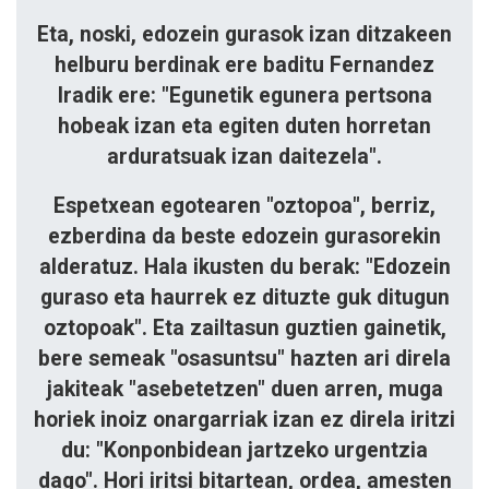
Eta, noski, edozein gurasok izan ditzakeen
helburu berdinak ere baditu Fernandez
Iradik ere: "Egunetik egunera pertsona
hobeak izan eta egiten duten horretan
arduratsuak izan daitezela".
Espetxean egotearen "oztopoa", berriz,
ezberdina da beste edozein gurasorekin
alderatuz. Hala ikusten du berak: "Edozein
guraso eta haurrek ez dituzte guk ditugun
oztopoak". Eta zailtasun guztien gainetik,
bere semeak "osasuntsu" hazten ari direla
jakiteak "asebetetzen" duen arren, muga
horiek inoiz onargarriak izan ez direla iritzi
du: "Konponbidean jartzeko urgentzia
dago". Hori iritsi bitartean, ordea, amesten