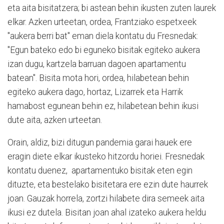
eta aita bisitatzera; bi astean behin ikusten zuten laurek
elkar. Azken urteetan, ordea, Frantziako espetxeek
"aukera berri bat" eman diela kontatu du Fresnedak:
"Egun bateko edo bi eguneko bisitak egiteko aukera
izan dugu, kartzela barruan dagoen apartamentu
batean". Bisita mota hori, ordea, hilabetean behin
egiteko aukera dago, hortaz, Lizarrek eta Harrik
hamabost egunean behin ez, hilabetean behin ikusi
dute aita, azken urteetan.
Orain, aldiz, bizi ditugun pandemia garai hauek ere
eragin diete elkar ikusteko hitzordu horiei. Fresnedak
kontatu duenez, apartamentuko bisitak eten egin
dituzte, eta bestelako bisitetara ere ezin dute haurrek
joan. Gauzak horrela, zortzi hilabete dira semeek aita
ikusi ez dutela. Bisitan joan ahal izateko aukera heldu