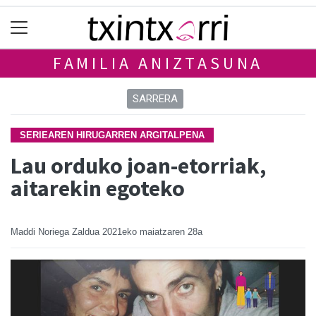
FAMILIA ANIZTASUNA
SARRERA
SERIEAREN HIRUGARREN ARGITALPENA
Lau orduko joan-etorriak,
aitarekin egoteko
Maddi Noriega Zaldua
2021eko maiatzaren 28a