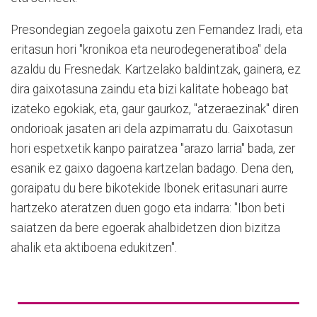
Presondegian zegoela gaixotu zen Fernandez Iradi, eta
eritasun hori "kronikoa eta neurodegeneratiboa" dela
azaldu du Fresnedak. Kartzelako baldintzak, gainera, ez
dira gaixotasuna zaindu eta bizi kalitate hobeago bat
izateko egokiak, eta, gaur gaurkoz, "atzeraezinak" diren
ondorioak jasaten ari dela azpimarratu du. Gaixotasun
hori espetxetik kanpo pairatzea "arazo larria" bada, zer
esanik ez gaixo dagoena kartzelan badago. Dena den,
goraipatu du bere bikotekide Ibonek eritasunari aurre
hartzeko ateratzen duen gogo eta indarra: "Ibon beti
saiatzen da bere egoerak ahalbidetzen dion bizitza
ahalik eta aktiboena edukitzen".