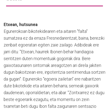
Etxean, hutsunea
Egunerokoan bikotekidearen eta aitaren "falta"
sumatzea ez da erraza Fresnedarentzat, baina, bereziki
zenbait egoeratan egiten zaie zailago. Adibideak ere
jarri ditu: "Etxean, haurrek Ibonen behar handiagoa
sentitzen duten momentuak gogorrak dira. Bere
gaixotasunaren sintomak areagotzen ari direla jakiten
dugun bakoitzean ere, inpotentzia sentimendua sortzen
da gugan". Eguneroko "egoera zailetan" ere nabaritzen
dute bikotekide eta aitaren beharra; semeak gaixorik
daudenean, oporraldietan, eta abar. "Zoritxarrez ez dugu
beste egoerarik ezagutu, eta momentu on zein
txarretan beti dugu Ibon falta zaigunaren sentsazio