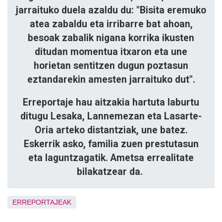
jarraituko duela azaldu du: "Bisita eremuko
atea zabaldu eta irribarre bat ahoan,
besoak zabalik nigana korrika ikusten
ditudan momentua itxaron eta une
horietan sentitzen dugun poztasun
eztandarekin amesten jarraituko dut".
Erreportaje hau aitzakia hartuta laburtu
ditugu Lesaka, Lannemezan eta Lasarte-
Oria arteko distantziak, une batez.
Eskerrik asko, familia zuen prestutasun
eta laguntzagatik. Ametsa errealitate
bilakatzear da.
ERREPORTAJEAK