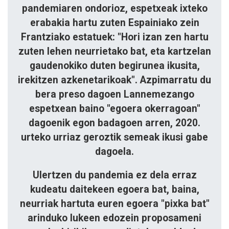
pandemiaren ondorioz, espetxeak ixteko
erabakia hartu zuten Espainiako zein
Frantziako estatuek: "Hori izan zen hartu
zuten lehen neurrietako bat, eta kartzelan
gaudenokiko duten begirunea ikusita,
irekitzen azkenetarikoak". Azpimarratu du
bera preso dagoen Lannemezango
espetxean baino "egoera okerragoan"
dagoenik egon badagoen arren, 2020.
urteko urriaz geroztik semeak ikusi gabe
dagoela.
Ulertzen du pandemia ez dela erraz
kudeatu daitekeen egoera bat, baina,
neurriak hartuta euren egoera "pixka bat"
arinduko lukeen edozein proposameni