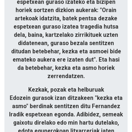
espetxean guraso izateko eta bizipen
horiek sortzen dizkion aukerak: "Orain
artekoak idatzita, batek pentsa dezake
espetxean guraso izatea tragedia hutsa
dela, baina, kartzelako zirrikituek uzten
didatenean, guraso bezala sentitzen
ditudan betebehar, kezka eta asmoei bide
emateko aukera ere izaten dut". Eta hasi
da betebehar, kezka eta asmo horiek
zerrendatzen.
Kezkak, pozak eta helburuak
Edozein gurasok izan ditzakeen "kezka eta
asmo" berdinak sentitzen ditu Fernandez
Iradik espetxean egonda. Adibidez, semeak
gaixotu direlako edo min hartu dutelako,
edota egunerokoan litxarreriak jaten