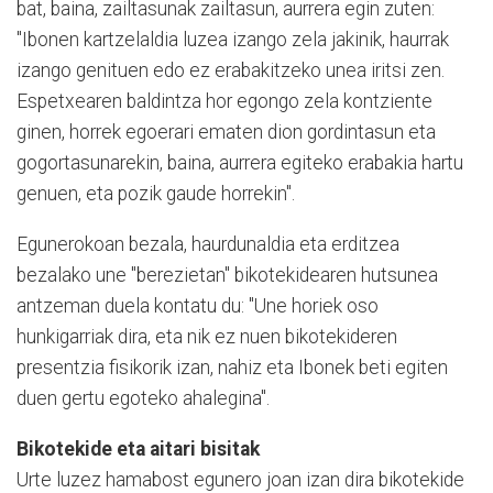
bat, baina, zailtasunak zailtasun, aurrera egin zuten:
"Ibonen kartzelaldia luzea izango zela jakinik, haurrak
izango genituen edo ez erabakitzeko unea iritsi zen.
Espetxearen baldintza hor egongo zela kontziente
ginen, horrek egoerari ematen dion gordintasun eta
gogortasunarekin, baina, aurrera egiteko erabakia hartu
genuen, eta pozik gaude horrekin".
Egunerokoan bezala, haurdunaldia eta erditzea
bezalako une "berezietan" bikotekidearen hutsunea
antzeman duela kontatu du: "Une horiek oso
hunkigarriak dira, eta nik ez nuen bikotekideren
presentzia fisikorik izan, nahiz eta Ibonek beti egiten
duen gertu egoteko ahalegina".
Bikotekide eta aitari bisitak
Urte luzez hamabost egunero joan izan dira bikotekide