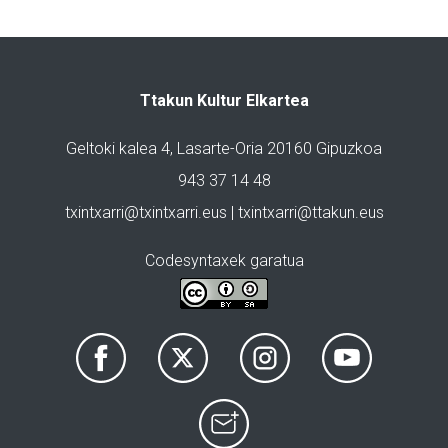
Ttakun Kultur Elkartea
Geltoki kalea 4, Lasarte-Oria 20160 Gipuzkoa
943 37 14 48
txintxarri@txintxarri.eus | txintxarri@ttakun.eus
Codesyntaxek garatua