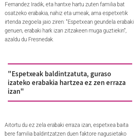
Fernandez Iradik, eta hantxe hartu zuten familia bat
osatzeko erabakia, nahiz eta umeak, ama espetxetik
irtenda zegoela jaio ziren: "Espetxean geundela erabaki
genuen, erabaki hark izan zitzakeen muga guztiekin",
azaldu du Fresnedak.
"Espetxeak baldintzatuta, guraso
izateko erabakia hartzea ez zen erraza
izan"
Aitortu du ez zela erabaki erraza izan, espetxea baita
bere familia baldintzatzen duen faktore nagusietako