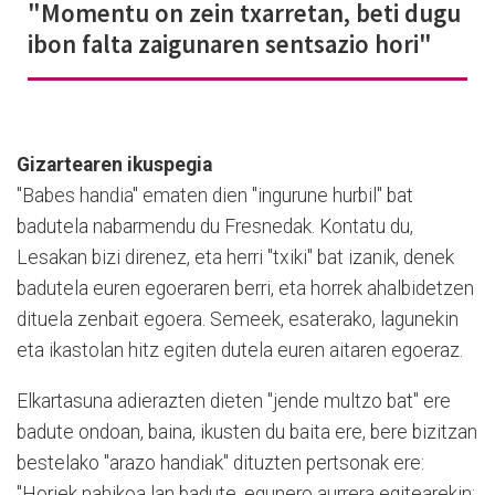
"Momentu on zein txarretan, beti dugu
ibon falta zaigunaren sentsazio hori"
Gizartearen ikuspegia
"Babes handia" ematen dien "ingurune hurbil" bat
badutela nabarmendu du Fresnedak. Kontatu du,
Lesakan bizi direnez, eta herri "txiki" bat izanik, denek
badutela euren egoeraren berri, eta horrek ahalbidetzen
dituela zenbait egoera. Semeek, esaterako, lagunekin
eta ikastolan hitz egiten dutela euren aitaren egoeraz.
Elkartasuna adierazten dieten "jende multzo bat" ere
badute ondoan, baina, ikusten du baita ere, bere bizitzan
bestelako "arazo handiak" dituzten pertsonak ere:
"Horiek nahikoa lan badute, egunero aurrera egitearekin;