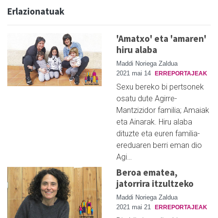
Erlazionatuak
'Amatxo' eta 'amaren'
hiru alaba
Maddi Noriega Zaldua
2021 mai 14
ERREPORTAJEAK
Sexu bereko bi pertsonek
osatu dute Agirre-
Mantzizidor familia; Amaiak
eta Ainarak. Hiru alaba
dituzte eta euren familia-
ereduaren berri eman dio
Agi…
Beroa ematea,
jatorrira itzultzeko
Maddi Noriega Zaldua
2021 mai 21
ERREPORTAJEAK