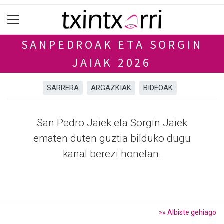
SANPEDROAK ETA SORGIN
JAIAK 2026
SARRERA
ARGAZKIAK
BIDEOAK
San Pedro Jaiek eta Sorgin Jaiek
ematen duten guztia bilduko dugu
kanal berezi honetan.
»» Albiste gehiago