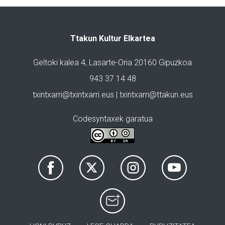
Ttakun Kultur Elkartea
Geltoki kalea 4, Lasarte-Oria 20160 Gipuzkoa
943 37 14 48
txintxarri@txintxarri.eus | txintxarri@ttakun.eus
Codesyntaxek garatua