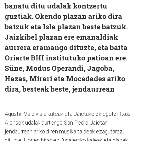
banatu ditu udalak kontzertu
guztiak. Okendo plazan ariko dira
batzuk eta Isla plazan beste batzuk.
Jaizkibel plazan ere emanaldiak
aurrera eramango dituzte, eta baita
Oriarte BHI institutuko patioan ere.
Süne, Modus Operandi, Jagoba,
Hazas, Mirari eta Mocedades ariko
dira, besteak beste, jendaurrean
Agustin Valdivia alkateak eta Jaietako zinegotzi Txus
Alonsok udalak aurtengo San Pedro Jaietan
jendaurrean ariko diren musika taldeak ezagutarazi
dituzte. Horien bitartez, "udalerriko kaleak eta plazak