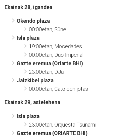
Ekainak 28, igandea
Okendo plaza
00:00etan, Süne
Isla plaza
19:00etan, Mocedades
00:00etan, Duo Imperial
Gazte eremua (Oriarte BHI)
23:00etan, DJa
Jaizkibel plaza
00:00etan, Gato con jotas
Ekainak 29, astelehena
Isla plaza
23:00etan, Orquesta Tsunami
Gazte eremua (ORIARTE BHI)