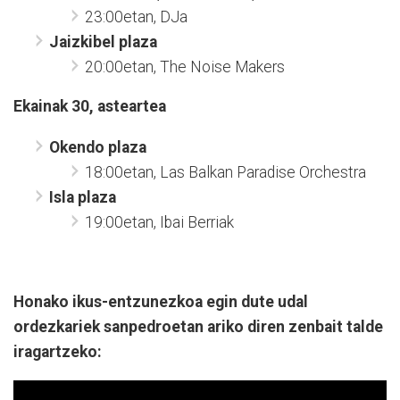
23:00etan, DJa
Jaizkibel plaza
20:00etan, The Noise Makers
Ekainak 30, asteartea
Okendo plaza
18:00etan, Las Balkan Paradise Orchestra
Isla plaza
19:00etan, Ibai Berriak
Honako ikus-entzunezkoa egin dute udal
ordezkariek sanpedroetan ariko diren zenbait talde
iragartzeko: