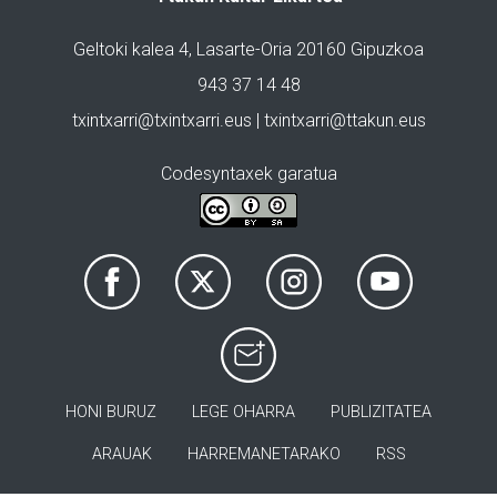
Geltoki kalea 4, Lasarte-Oria 20160 Gipuzkoa
943 37 14 48
txintxarri@txintxarri.eus | txintxarri@ttakun.eus
Codesyntaxek garatua
HONI BURUZ
LEGE OHARRA
PUBLIZITATEA
ARAUAK
HARREMANETARAKO
RSS