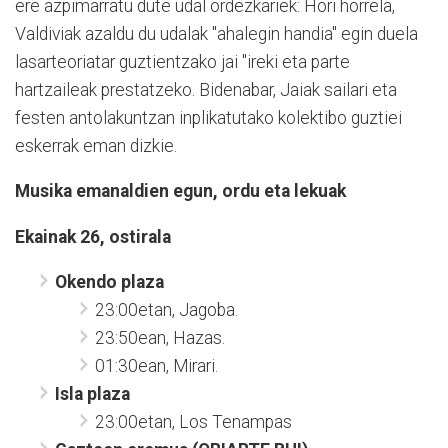
ere azpimarratu dute udal ordezkariek: Hori horrela,
Valdiviak azaldu du udalak "ahalegin handia" egin duela
lasarteoriatar guztientzako jai "ireki eta parte
hartzaileak prestatzeko. Bidenabar, Jaiak sailari eta
festen antolakuntzan inplikatutako kolektibo guztiei
eskerrak eman dizkie.
Musika emanaldien egun, ordu eta lekuak
Ekainak 26, ostirala
Okendo plaza
23:00etan, Jagoba.
23:50ean, Hazas.
01:30ean, Mirari.
Isla plaza
23:00etan, Los Tenampas