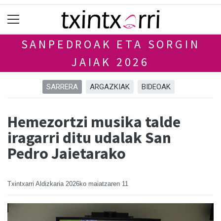
SANPEDROAK ETA SORGIN
JAIAK 2026
SARRERA
ARGAZKIAK
BIDEOAK
Hemezortzi musika talde
iragarri ditu udalak San
Pedro Jaietarako
Txintxarri Aldizkaria
2026ko maiatzaren 11