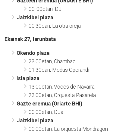
Gazteen eremua (ORIARTE BHI)
00::00etan, DJ
Jaizkibel plaza
00:30ean, La otra oreja
Ekainak 27, larunbata
Okendo plaza
23:00etan, Chambao
01:30ean, Modus Operandi
Isla plaza
13:00etan, Voces de Navarra
23:00etan, Orquesta Pasarela
Gazte eremua (Oriarte BHI)
00:00etan, DJa
Jaizkibel plaza
00:00etan, La orquesta Mondragon