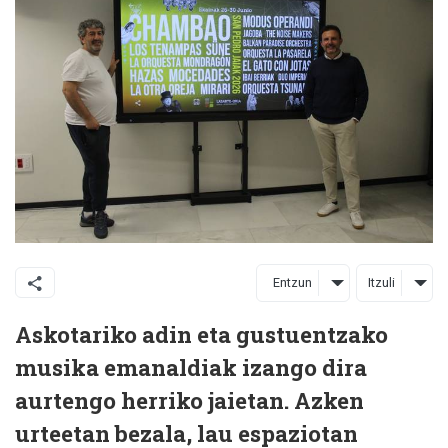
Entzun
Itzuli
Askotariko adin eta gustuentzako
musika emanaldiak izango dira
aurtengo herriko jaietan. Azken
urteetan bezala, lau espaziotan