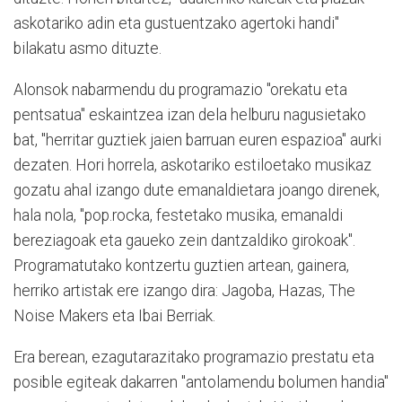
askotariko adin eta gustuentzako agertoki handi"
bilakatu asmo dituzte.
Alonsok nabarmendu du programazio "orekatu eta
pentsatua" eskaintzea izan dela helburu nagusietako
bat, "herritar guztiek jaien barruan euren espazioa" aurki
dezaten. Hori horrela, askotariko estiloetako musikaz
gozatu ahal izango dute emanaldietara joango direnek,
hala nola, "pop.rocka, festetako musika, emanaldi
bereziagoak eta gaueko zein dantzaldiko girokoak".
Programatutako kontzertu guztien artean, gainera,
herriko artistak ere izango dira: Jagoba, Hazas, The
Noise Makers eta Ibai Berriak.
Era berean, ezagutarazitako programazio prestatu eta
posible egiteak dakarren "antolamendu bolumen handia"