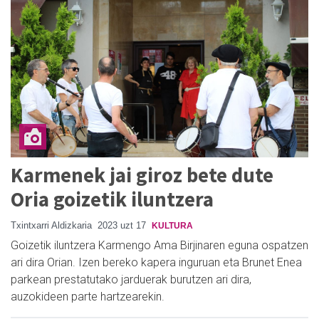
Karmenek jai giroz bete dute
Oria goizetik iluntzera
Txintxarri Aldizkaria
2023 uzt 17
KULTURA
Goizetik iluntzera Karmengo Ama Birjinaren eguna ospatzen
ari dira Orian. Izen bereko kapera inguruan eta Brunet Enea
parkean prestatutako jarduerak burutzen ari dira,
auzokideen parte hartzearekin.