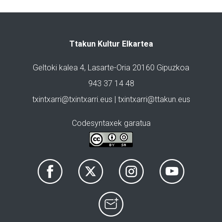
Ttakun Kultur Elkartea
Geltoki kalea 4, Lasarte-Oria 20160 Gipuzkoa
943 37 14 48
txintxarri@txintxarri.eus | txintxarri@ttakun.eus
Codesyntaxek garatua