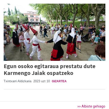
Egun osoko egitaraua prestatu dute
Karmengo Jaiak ospatzeko
Txintxarri Aldizkaria
2023 uzt 10
GIZARTEA
»» Albiste gehiago