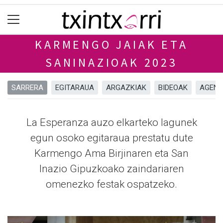
KARMENGO JAIAK ETA
SANINAZIOAK 2023
SARRERA
EGITARAUA
ARGAZKIAK
BIDEOAK
AGEN
La Esperanza auzo elkarteko lagunek
egun osoko egitaraua prestatu dute
Karmengo Ama Birjinaren eta San
Inazio Gipuzkoako zaindariaren
omenezko festak ospatzeko.